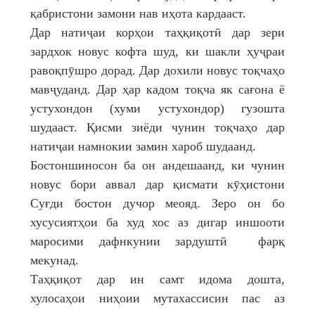
қабристони замони нав иҳота кардааст.
Дар натиҷаи корҳои таҳқиқотӣ дар зери
зардхок новус кофта шуд, ки шакли ҳуҷраи
равоқпӯшро дорад. Дар дохили новус тоқчаҳо
мавҷуданд. Дар ҳар кадом тоқча як сағона ё
устухондон (хуми устухондор) гузошта
шудааст. Қисми зиёди чунин тоқчаҳо дар
натиҷаи намнокии замин хароб шудаанд.
Бостоншиносон ба он андешаанд, ки чунин
новус бори аввал дар қисмати кӯҳистони
Суғди бостон дучор меояд. Зеро он бо
хусусиятҳои ба худ хос аз дигар иншооти
маросими дафнкунии зардуштӣ фарқ
мекунад.
Таҳқиқот дар ин самт идома дошта,
хулосаҳои ниҳоии мутахассисин пас аз