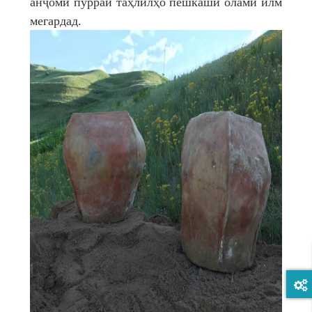
анҷоми пурраи таҳлилҳо пешкаши олами илм
мегардад.