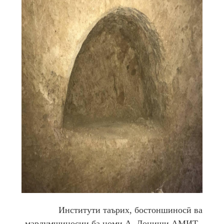
Институти
таърих, бостоншиносӣ ва
мардумшиносии ба номи А. Дониши АМИТ