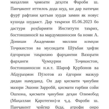
маҳаллии ҷамоати деҳоти Фароби ш.
Панҷакент иттилоъ дода шуд, ки дар натиҷаи
фурӯ рафтани қитъаи хурди замин як новус
кушода шудааст. Дар таърихи 05.06.2023 бо
дастури роҳбарияти Институти таърих,
бостоншиносӣ ва мардумшиносии ба номи А.
Дониши Академияи миллии илмҳои
Тоҷикистон ва мусоидати Шӯъбаи ҳифзи
ёдгориҳои таърихию фарҳангии Вазорати
фарҳанги Ҷумҳурии Тоҷикистон,
бостоншиносон н.и.т. Шароф Қурбонов ва
Абдураҳмон Пӯлотов аз ёдгории мазкур
дидан намуданд. Он дар қисмати ҷанубии
мазори Эшони Зарробӣ, қисмати ғарбии сойи
Ошхона, қисмати ҷанубии деҳаи Олимобод
(Маҳаллаи Қаротегин)-и ҷ.д. Фароби ш.
Панҷакент ҷойгир буда, атрофи онро