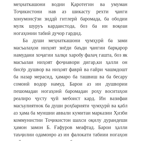
меҳнаткашони водии Қаротегин ва умуман
Тоҷикистони нав аз шикасту рехти ҷанги
хонумонсӯзи зиддӣ гитлерӣ баромада, ба ободии
мулк шуруъ кардаистода, боз ба ин воқеаи
ногаҳонии табиӣ дучор гардид.
Ба души меҳнаткашони ҷумҳурӣ ба зами
масъалаҳои ниҳоят зиёди баъди ҷангии барқарор
намудани хоҷагии халқи харобу фалаҷ гашта, боз як
масъалаи ниҳоят фоҷиавори дигар,ки ҳалли он
бисёр душвор ва ниҳоят фаврӣ ва ғайри чашмдошт
ба назар мерасид, ҳамаро ба ташвиш ва ба бесару
сомонӣ водор намуд. Барои аз ин душвории
пешомадаи ногаҳонӣ баромадан роҳу воситаҳои
реалиро ҷусту ҷуй мебоист кард. Ин вазифаи
масъулиятнок ба души роҳбарияти ҷумҳурӣ ва қабл
аз ҳама ба муншии аввали кумитаи марказии Ҳизби
коммунистии Тоҷикистон шахси оқилу дурандеши
ҳамон замон Б. Ғафуров меафтад. Барои ҳалли
таъҷилии одамонро аз ин фалокати табиии ногаҳон