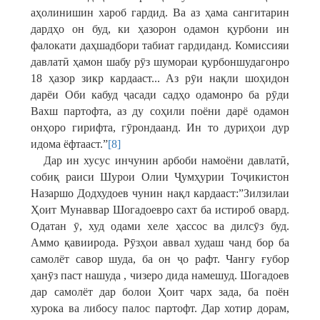
аҳолинишин хароб гардид. Ва аз ҳама сангитарин
дардҳо он буд, ки ҳазорон одамон қурбони ин
фалокати даҳшадбори табиат гардиданд. Комиссияи
давлатӣ ҳамон шабу рӯз шумораи қурбоншудагонро
18 ҳазор зикр кардааст... Аз рӯи нақли шоҳидон
дарёи Оби кабуд ҷасади садҳо одамонро ба рӯди
Вахш партофта, аз ду соҳили поёни дарё одамон
онҳоро гирифта, гӯрондаанд. Ин то дуриҳои дур
идома ёфтааст.”
[8]
Дар ин хусус инчунин арбоби намоёни давлатӣ,
собиқ раиси Шурои Олии Ҷумҳурии Тоҷикистон
Назаршо Додхудоев чунин нақл кардааст:”Зилзилаи
Ҳоит Мунаввар Шогадоевро сахт ба истироб овард.
Одатан ӯ, худ одами хеле ҳассос ва дилсӯз буд.
Аммо қавиирода. Рӯзҳои аввал худаш чанд бор ба
самолёт савор шуда, ба он ҷо рафт. Чангу ғубор
ҳанӯз паст нашуда , чизеро дида намешуд. Шогадоев
дар самолёт дар болои Ҳоит чарх зада, ба поён
хурока ва либосу палос партофт. Дар хотир дорам,