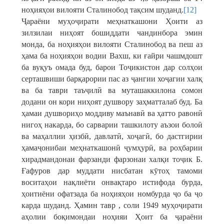
ноҳияҳои вилояти Сталинобод тақсим шуданд.
[12]
Ҷараёни муҳоҷирати меҳнаткашони Ҳоити аз
зилзилаи ниҳоят бошиддати чандинбора эмин
монда, ба ноҳияҳои вилояти Сталинобод ва пеш аз
ҳама ба ноҳияҳои водии Вахш, ки ғайри чашмдошт
ба вуқуъ омада буд, барои Тоҷикистон дар солҳои
серташвиши барқарории пас аз ҷангии хоҷагии халқ
ва ба таври таъҷилӣ ва муташаккилона сомон
додани он кори ниҳоят душвору заҳматталаб буд. Ба
ҳамаи душвориҳо моддиву маънавӣ ва ҳатто равонӣ
нигоҳ накарда, бо сарварии ташкилоту аъзои болоӣ
ва маҳаллии ҳизбӣ, давлатӣ, хоҷагӣ, бо дастгирии
ҳамаҷонибаи меҳнаткашонӣ ҷумҳурӣ, ва роҳбарии
хирадмандонаи фарзанди фарзонаи халқи тоҷик Б.
Ғафуров дар муддати нисбатан кӯтоҳ тамоми
воситаҳои нақлиёти онвақтаро истифода бурда,
ҳоитиёни офатзада ба ноҳияҳои номбурда ҷо ба ҷо
карда шуданд. Ҳамин тавр , соли 1949 муҳоҷирати
аҳолии боқимондаи ноҳияи Ҳоит ба ҷараёни