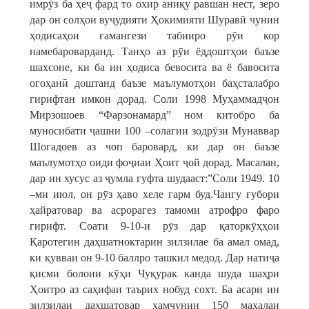
имрӯз ба ҳеҷ фард то охир аниқу равшан нест, зеро
дар он солҳои вуҷудияти Ҳокимияти Шуравӣ чунин
ҳодисаҳои ғамангези табииро рӯи кор
намебароварданд. Танҳо аз рӯи ёддоштҳои баъзе
шахсоне, ки ба ин ҳодиса бевосита ва ё бавосита
огоҳанӣ доштанд баъзе маълумотҳои баҳсталабро
гирифтан имкон дорад. Соли 1998 Муҳаммадҷон
Мирзошоев “Фарзонамард” ном китобро ба
муносибати ҷашни 100 –солагии зодрӯзи Мунаввар
Шогадоев аз чоп баровард, ки дар он баъзе
маълумотҳо оиди фоҷиаи Ҳоит ҷой дорад. Масалан,
дар ин хусус аз ҷумла гуфта шудааст:”Соли 1949. 10
–ми июл, он рӯз ҳаво хеле гарм буд.Чангу ғубори
ҳайратовар ва асрорагез тамоми атрофро фаро
гирифт. Соати 9-10-и рӯз дар қаторкӯҳҳои
Қаротегин даҳшатноктарин зилзилае ба амал омад,
ки қувваи он 9-10 баллро ташкил медод. Дар натиҷа
қисми болоии кӯҳи Чуқурак канда шуда шаҳри
Ҳоитро аз саҳифаи таърих нобуд сохт. Ба асари ин
зилзилаи даҳшатовар ҳамчунин 150 маҳалаи