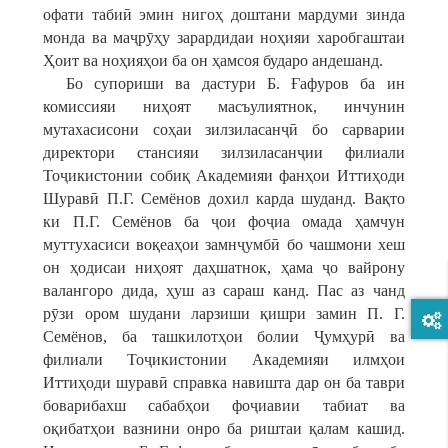
офати табиӣ эмин нигоҳ доштани мардуми зинда
монда ва маҷрӯҳу зарардидаи ноҳияи харобгаштаи
Ҳоит ва ноҳияҳои ба он ҳамсоя бударо андешанд.
Бо супориши ва дастури Б. Ғафуров ба ин
комиссияи ниҳоят масъулиятнок, инчунин
мутахасисони соҳаи зилзиласанҷӣ бо сарварии
директори стансияи зилзиласанҷии филиали
Тоҷикистонии собиқ Академияи фанҳои Иттиҳоди
Шуравӣ П.Г. Семёнов дохил карда шуданд. Вақто
ки П.Г. Семёнов ба ҷои фоҷиа омада ҳамчун
муттухасиси воқеаҳои замнҷумбӣ бо чашмони хеш
он ҳодисаи ниҳоят даҳшатнок, ҳама ҷо вайрону
валангоро дида, ҳуш аз сараш канд. Пас аз чанд
рӯзи ором шудани ларзиши қишри замин П. Г.
Семёнов, ба ташкилотҳои болии Ҷумҳурӣ ва
филиали Тоҷикистонии Академияи илмҳои
Иттиҳоди шуравӣ справка навишта дар он ба таври
боварибахш сабабҳои фоҷиавии табиат ва
оқибатҳои вазнини онро ба риштаи қалам кашид.