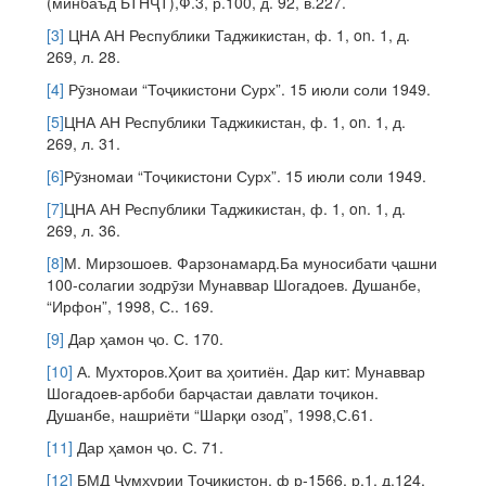
(минбаъд БТНҶТ),Ф.3, р.100, д. 92, в.227.
[3]
ЦНА АН Республики Таджикистан, ф. 1, on. 1, д.
269, л. 28.
[4]
Рӯзномаи “Тоҷикистони Сурх”. 15 июли соли 1949.
[5]
ЦНА АН Республики Таджикистан, ф. 1, on. 1, д.
269, л. 31.
[6]
Рӯзномаи “Тоҷикистони Сурх”. 15 июли соли 1949.
[7]
ЦНА АН Республики Таджикистан, ф. 1, on. 1, д.
269, л. 36.
[8]
М. Мирзошоев. Фарзонамард.Ба муносибати ҷашни
100-солагии зодрӯзи Мунаввар Шогадоев. Душанбе,
“Ирфон”, 1998, С.. 169.
[9]
Дар ҳамон ҷо. С. 170.
[10]
А. Мухторов.Ҳоит ва ҳоитиён. Дар кит: Мунаввар
Шогадоев-арбоби барҷастаи давлати тоҷикон.
Душанбе, нашриёти “Шарқи озод”, 1998,С.61.
[11]
Дар ҳамон ҷо. С. 71.
[12]
БМД Ҷумҳурии Тоҷикистон, ф р-1566, р.1, д.124,