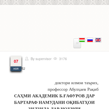
Перейти к основному содержанию
By
supervisor
3176
07
Язык
RU
ноя
доктори илмои таърих,
профессор Абулҳаев Рақиб
САҲ
МИ
АКАДЕМИК
Б
.
Ғ
АФУРОВ
ДАР
БАРТАРАФ
НАМУДАНИ
О
Қ
ИБАТ
Ҳ
ОИ