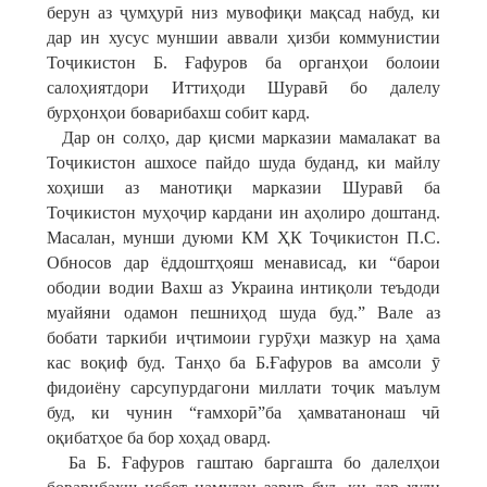
берун аз ҷумҳурӣ низ мувофиқи мақсад набуд, ки
дар ин хусус муншии аввали ҳизби коммунистии
Тоҷикистон Б. Ғафуров ба органҳои болоии
салоҳиятдори Иттиҳоди Шуравӣ бо далелу
бурҳонҳои боварибахш собит кард.
Дар он солҳо, дар қисми марказии мамалакат ва
Тоҷикистон ашхосе пайдо шуда буданд, ки майлу
хоҳиши аз манотиқи марказии Шуравӣ ба
Тоҷикистон муҳоҷир кардани ин аҳолиро доштанд.
Масалан, мунши дуюми КМ ҲК Тоҷикистон П.С.
Обносов дар ёддоштҳояш менависад, ки “барои
ободии водии Вахш аз Украина интиқоли теъдоди
муайяни одамон пешниҳод шуда буд.” Вале аз
бобати таркиби иҷтимоии гурӯҳи мазкур на ҳама
кас воқиф буд. Танҳо ба Б.Ғафуров ва амсоли ӯ
фидоиёну сарсупурдагони миллати тоҷик маълум
буд, ки чунин “ғамхорӣ”ба ҳамватанонаш чӣ
оқибатҳое ба бор хоҳад овард.
Ба Б. Ғафуров гаштаю баргашта бо далелҳои