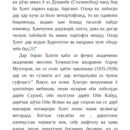
ки рӯзи аввал ӯ аз Душанбе (Сталинобод) чанд бор
ба Ҳоит парвоз карда, баргашт. Озуқа ва либосро
дар ҳар куҷо аз боло мепартофтанд, то ки одамони
боқимонда, андаке ҳам бошад тасаллӣ пайдо
намоянд. Ҳамчунин доруворӣ, пахта, дока ва дигар
чизҳои табобатӣ ба замин партофта мешуд. Охир
Ҳоит дар водии Қаротегин як шаҳраки хеле ободу
зебо буд.
[9]
”
Дар бораи Ҳоити қабл аз фоҷиа академики
академияи миллии Тоҷикистон шодравон Аҳрор
Мухторов, ки се соли ҳаёти ҷавониаш (1935-1938)
дар он ҷо гузашта аст дар хотираҳояш аз ҷумла
гуфтааст:” Вақте, ки номи Ҳоитро мешунавам ё
ҳоитиёнро мебинам, пеши назарам оби лойолуди
дарёи Сурхоб, оби нилгуни дарёи Оби Кабуд,
дарёчаи шӯхи Оби Ясман ва дар соҳили ин се дарё
манзараи нотакрори Ҳоит пеши чашм ҷилвагар
мегардад. Боғҳои серсабзи он , дарахтони
азимҷуссаи чормағзу нок, себу шафтолу ва ҳама
навъи дигар дарахтони босамару бесамар, ки аз