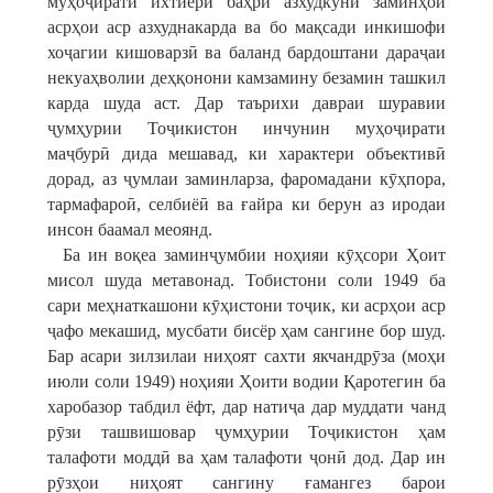
муҳоҷирати ихтиёрӣ баҳри азхудкуни заминҳои
асрҳои аср азхуднакарда ва бо мақсади инкишофи
хоҷагии кишоварзӣ ва баланд бардоштани дараҷаи
некуаҳволии деҳқонони камзамину безамин ташкил
карда шуда аст. Дар таърихи давраи шуравии
ҷумҳурии Тоҷикистон инчунин муҳоҷирати
маҷбурӣ дида мешавад, ки характери объективӣ
дорад, аз ҷумлаи заминларза, фаромадани кӯҳпора,
тармафароӣ, селбиёӣ ва ғайра ки берун аз иродаи
инсон баамал меоянд.
Ба ин воқеа заминҷумбии ноҳияи кӯҳсори Ҳоит
мисол шуда метавонад. Тобистони соли 1949 ба
сари меҳнаткашони кӯҳистони тоҷик, ки асрҳои аср
ҷафо мекашид, мусбати бисёр ҳам сангине бор шуд.
Бар асари зилзилаи ниҳоят сахти якчандрӯза (моҳи
июли соли 1949) ноҳияи Ҳоити водии Қаротегин ба
харобазор табдил ёфт, дар натиҷа дар муддати чанд
рӯзи ташвишовар ҷумҳурии Тоҷикистон ҳам
талафоти моддӣ ва ҳам талафоти ҷонӣ дод. Дар ин
рӯзҳои ниҳоят сангину ғамангез барои