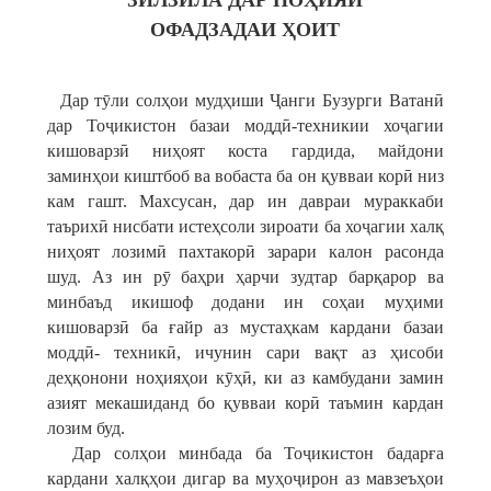
ЗИЛЗИЛА
ДАР
НО
Ҳ
ИЯИ
ОФАДЗАДАИ
Ҳ
ОИТ
Дар тӯли солҳои мудҳиши Ҷанги Бузурги Ватанӣ
дар Тоҷикистон базаи моддӣ-техникии хоҷагии
кишоварзӣ ниҳоят коста гардида, майдони
заминҳои киштбоб ва вобаста ба он қувваи корӣ низ
кам гашт. Махсусан, дар ин давраи мураккаби
таърихӣ нисбати истеҳсоли зироати ба хоҷагии халқ
ниҳоят лозимӣ пахтакорӣ зарари калон расонда
шуд. Аз ин рӯ баҳри ҳарчи зудтар барқарор ва
минбаъд икишоф додани ин соҳаи муҳими
кишоварзӣ ба ғайр аз мустаҳкам кардани базаи
моддӣ- техникӣ, ичунин сари вақт аз ҳисоби
деҳқонони ноҳияҳои кӯҳӣ, ки аз камбудани замин
азият мекашиданд бо қувваи корӣ таъмин кардан
лозим буд.
Дар солҳои минбада ба Тоҷикистон бадарға
кардани халқҳои дигар ва муҳоҷирон аз мавзеъҳои