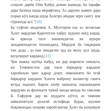
соҳили дарёи Оби Кабуд доман кашида, ба тарафи
дара баланд шуда мерафтанд. Аз даруни ҳамин дара
пораи кӯҳ канда шуда Ҳоитро абадан зери сангу хок
гӯронида аст.”
[10]
Ба гуфтаи академик А. Мухторов пас аз зилзилаи
Ҳоит мардуми Қаротегин хайру худоии зиёд карда,
ба арвоҳи таги хокмондагон ва шукри
зиндамондагон бахшиданд. Мардум ба тақдираш
тан дода , аз паи зиндагии худ ва молу ҳол шуда,
муҳоҷират карданд.
[11]
Ҷои шакку шубҳа набуд, ки дар шароити онвақта,
ки Тоҷикистон дар паси барқарор кардани
харобиҳои ҷанг қарор дошт, имконияти бо тезӣ
барқарор кардани Ҳоити вайрону валангор гашта
вуҷуд надошт. Барои азобу шиканҷа накашидани
мардуми аз фалокати табиӣ зинда монда бо тавсияи
Б. Ғафуров дар як муддати кӯтоҳ аз тамоми
имкониятҳои дохилӣ истифода бурда, аҳолии
боқимондаи ноҳияи харобгаштаи Ҳоит ба ноҳияҳои