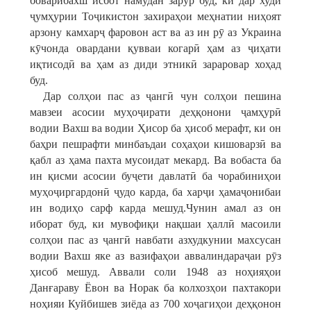
боварибахш исбот намудан зарур буд, ки дар худи
ҷумҳурии Тоҷикистон захираҳои меҳнатии ниҳоят
арзону камхарҷ фаровон аст ва аз ин рӯ аз Украина
кӯчонда овардани қувваи когарӣ ҳам аз ҷиҳати
иқтисодӣ ва ҳам аз диди этникӣ зараровар хоҳад
буд.
Дар солҳои пас аз ҷангӣ чун солҳои пешина
мавзеи асосии муҳоҷирати деҳқонони ҷамҳурӣ
водии Вахш ва водии Ҳисор ба ҳисоб мерафт, ки он
баҳри пешрафти минбаъдаи соҳаҳои кишоварзӣ ва
қабл аз ҳама пахта мусоидат мекард. Ва вобаста ба
ин қисми асосии буҷети давлатӣ ба чорабиниҳои
муҳоҷиргардонӣ ҷудо карда, ба харҷи ҳамаҷонибаи
ин водиҳо сарф карда мешуд.Чунин амал аз он
иборат буд, ки мувофиқи нақшаи ҳаллӣ масоили
солҳои пас аз ҷангӣ навбати азхудкунии махсусан
водии Вахш яке аз вазифаҳои аввалиндараҷаи рӯз
ҳисоб мешуд. Аввали соли 1948 аз ноҳияҳои
Данғараву Ёвон ва Норак ба колхозҳои пахтакори
ноҳияи Куйбишев зиёда аз 700 хоҷагиҳои деҳқонон