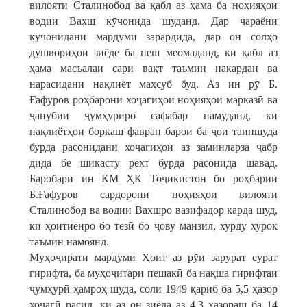
вилояти Сталинобод ва қабл аз ҳама ба ноҳияҳои
водии Вахш кӯчонида шуданд. Дар ҷараёни
кӯчонидани мардуми зарардида, дар он солҳо
душвориҳои зиёде ба пеш меомаданд, ки қабл аз
ҳама масъалаи сари вақт таъмин накардан ва
нарасидани нақлиёт маҳсуб буд. Аз ин рӯ Б.
Ғафуров роҳбарони хоҷагиҳои ноҳияҳои марказӣ ва
ҷанубии ҷумҳуриро сафабар намуданд, ки
нақлиётҳои боркаш фавран барои ба ҷои таиншуда
бурда расонидани хоҷагиҳои аз заминларза ҷабр
дида бе шикасту рехт бурда расонида шавад.
Баробари ин КМ ҲК Тоҷикистон бо роҳбарии
Б.Ғафуров сардорони ноҳияҳои вилояти
Сталинобод ва водии Вахшро вазифадор карда шуд,
ки ҳоитиёнро бо тезӣ бо ҷову манзил, хурду хурок
таъмин намоянд.
Муҳоҷирати мардуми Ҳоит аз рӯи зарурат сурат
гирифта, ба муҳоҷитари пешакӣ ба нақша гирифтаи
ҷумҳурӣ ҳамроҳ шуда, соли 1949 қариб ба 5,5 ҳазор
хоҷагӣ расид, ки аз он зиёда аз 4,3 ҳазораш ба 14