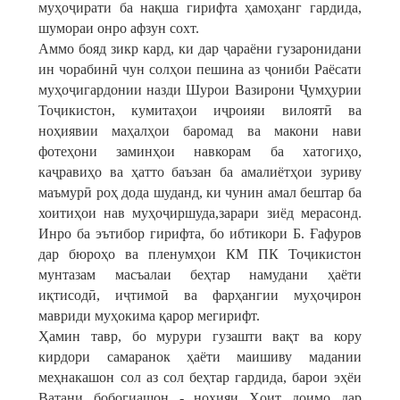
муҳоҷирати ба нақша гирифта ҳамоҳанг гардида,
шумораи онро афзун сохт.
Аммо бояд зикр кард, ки дар ҷараёни гузаронидани
ин чорабинӣ чун солҳои пешина аз ҷониби Раёсати
муҳоҷигардонии назди Шурои Вазирони Ҷумҳурии
Тоҷикистон, кумитаҳои иҷроияи вилоятӣ ва
ноҳиявии маҳалҳои баромад ва макони нави
фотеҳони заминҳои навкорам ба хатогиҳо,
каҷравиҳо ва ҳатто баъзан ба амалиётҳои зуриву
маъмурӣ роҳ дода шуданд, ки чунин амал бештар ба
хоитиҳои нав муҳоҷиршуда,зарари зиёд мерасонд.
Инро ба эътибор гирифта, бо ибтикори Б. Ғафуров
дар бюроҳо ва пленумҳои КМ ПК Тоҷикистон
мунтазам масъалаи беҳтар намудани ҳаёти
иқтисодӣ, иҷтимоӣ ва фарҳангии муҳоҷирон
мавриди муҳокима қарор мегирифт.
Ҳамин тавр, бо мурури гузашти вақт ва кору
кирдори самаранок ҳаёти маишиву мадании
меҳнакашон сол аз сол беҳтар гардида, барои эҳёи
Ватани бобогиашон - ноҳияи Ҳоит доимо дар