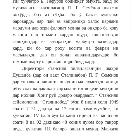
Ин ҳуҷҷатро Б. Ғафуров бодиққат омӯхта, баъд бо
мутахасиси зилзиласанҷ П. Г. Семёнов шахсан
вохӯрда, боз аз сӯҳбат бо ӯ баъзе хулосаҳо
бароварда, дар паӣ аз вайрониҳо халос кардани
мардуми дар зери фалокат монда ва онҳоро ба ҷову
макони нав таъмин кардан шуда, ташкилотҳои
салоҳиятдор ва вазоратҳои марбутро вазифадор
кард, ки бо ҳар роҳу восита ва фавран ин
масъалаҳои дар он ҳолат аввалиндараҷаро бо
тамоми шарту шароиташ иҷро бояд кард.
Директори стансияи зилзиласанҷии шаҳри
Душанбе (дар он вақт Сталинабод) П. Г. Семёнов
дар справкаи навиштааш чунин маълумотҳои аниқи
рӯзу соат ва дақиқаи сарзадани ин воқеаи мудҳиши
дар ноҳияи Ҳоит рӯй додаро овардааст. “ Стансияи
сейсмологии “Сталинобод” рӯзи 8 июли соли 1949
соати 7 51 дақиқа ва 12 сония заминҷумбие, ки
қувваташ 1V балл буд ба қайд гирифт ва пас аз он
соати 8 ва 02 дақиқаю 48 сония дуюм бор такрор
шуда, қуваташ 111 баллро ташкил медод. Маркази