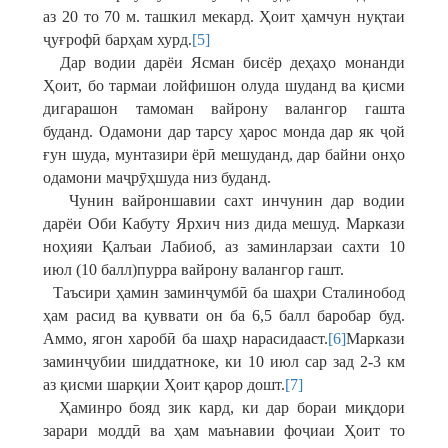
аз 20 то 70 м. ташкил мекард. Ҳоит ҳамчун нуқтаи
ҷуғрофӣ барҳам хурд.
[5]
Дар водии дарёи Ясман бисёр деҳаҳо монанди
Ҳоит, бо тармаи лойфишон олуда шуданд ва қисми
дигарашон тамоман вайрону валангор гашта
буданд. Одамони дар тарсу ҳарос монда дар як ҷой
ғун шуда, мунтазири ёрӣ мешуданд, дар байни онҳо
одамони маҷрӯҳшуда низ буданд.
Чунин вайроншавии сахт инчунин дар водии
дарёи Оби Кабуту Ярхич низ дида мешуд. Маркази
ноҳияи Қалъаи Лабиоб, аз заминларзаи сахти 10
июл (10 балл)пурра вайрону валангор гашт.
Таъсири ҳамин заминҷумбӣ ба шаҳри Сталинобод
ҳам расид ва қуввати он ба 6,5 балл баробар буд.
Аммо, ягон харобӣ ба шаҳр нарасидааст.
[6]
Маркази
заминҷубии шиддатноке, ки 10 июл сар зад 2-3 км
аз қисми шарқии Ҳоит қарор дошт.
[7]
Ҳаминро бояд зик кард, ки дар бораи миқдори
зарари моддӣ ва ҳам маънавии фоҷиаи Ҳоит то