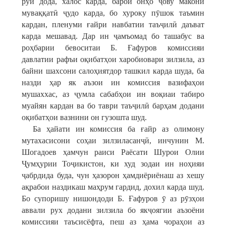
руй дода, халос карда, барои онҳо ҷову макони
муваққатӣ ҷудо карда, бо хуроку пӯшок таъмин
кардан, пленуми ғайри навбатии таъҷилӣ даъват
карда мешавад. Дар ин ҷамъомад бо ташабус ва
роҳбарии бевоситаи Б. Ғафуров комиссияи
давлатии рафъи оқибатҳои харобиовари зилзила, аз
байни шахсони салоҳиятдор ташкил карда шуда, ба
назди ҳар як аъзои ин комиссия вазифаҳои
мушаххас, аз ҷумла сабабҳои ин воқиаи табиро
муайян кардан ва бо таври таъҷилӣ барҳам додани
оқибатҳои вазнини он гузошта шуд.
Ба ҳайати ин комиссия ба ғайр аз олимону
мутахасисони соҳаи зилзиласанҷӣ, инчунин М.
Шогадоев ҳамчун раиси Раёсати Шурои Олии
Ҷумҳурии Тоҷикистон, ки худ зодаи ин ноҳияи
ҷабрдида буда, чун ҳазорон ҳамдиёриёнаш аз хешу
ақрабои наздикаш маҳрум гардид, дохил карда шуд.
Бо супоришу нишондоди Б. Ғафуров ӯ аз рӯзҳои
аввали рух додани зилзила бо якҷоягии аъзоёни
комиссияи таъсисёфта, пеш аз ҳама чораҳои аз