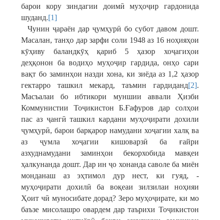
барои кору зиндагии доимӣ муҳоҷир гардонида
шуданд.
[1]
Чунин ҷараён дар ҷумҳурӣ бо субот давом дошт.
Масалан, танҳо дар зарфи соли 1948 аз 16 ноҳияҳои
кӯҳиву баландкӯҳ қариб 5 ҳазор хоҷагиҳои
деҳқонон ба водиҳо муҳоҷир гардида, онҳо сари
вақт бо заминҳои назди хона, ки зиёда аз 1,2 ҳазор
гектарро ташкил мекард, таъмин гардиданд
[2]
.
Масъалаи бо ибтикори муншии аввали Ҳизби
Коммунистии Тоҷикистон Б.Ғафуров дар солҳои
пас аз ҷангӣ ташкил кардани муҳоҷирати дохили
ҷумҳурӣ, барои барқарор намудани хоҷагии халқ ва
аз ҷумла хоҷагии кишоварзӣ ба ғайри
азхуднамудани заминҳои бекорхобида мавқеи
ҳалкунанда дошт. Дар ин ҷо хонанда саволе ба миён
монданаш аз эҳтимол дур нест, ки гуяд, -
муҳоҷирати дохилӣ ба воқеаи зилзилаи ноҳияи
Ҳоит чӣ муносибате дорад? Зеро муҳоҷирате, ки мо
баъзе мисолашро овардем дар таърихи Тоҷикистон