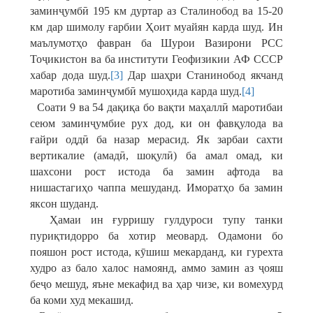
заминҷумбӣ 195 км дуртар аз Сталинобод ва 15-20
км дар шимолу ғарбии Ҳоит муайян карда шуд. Ин
маълумотҳо фавран ба Шурои Вазирони РСС
Тоҷикистон ва ба институти Геофизикии АФ СССР
хабар дода шуд.
[3]
Дар шаҳри Станинобод якчанд
маротиба заминҷумбӣ мушоҳида карда шуд.
[4]
Соати 9 ва 54 дақиқа бо вақти маҳаллӣ маротибаи
сеюм заминҷумбие рух дод, ки он фавқулода ва
ғайри оддӣ ба назар мерасид. Як зарбаи сахти
вертикалие (амадӣ, шоқулӣ) ба амал омад, ки
шахсони рост истода ба замин афтода ва
нишастагиҳо чаппа мешуданд. Иморатҳо ба замин
яксон шуданд.
Ҳамаи ин ғурришу гулдуроси тупу танки
пуриқтидорро ба хотир меовард. Одамони бо
пояшон рост истода, кӯшиш мекарданд, ки гурехта
худро аз бало халос намоянд, аммо замин аз ҷояш
беҷо мешуд, яъне мекафид ва ҳар чизе, ки вомехурд
ба коми худ мекашид.