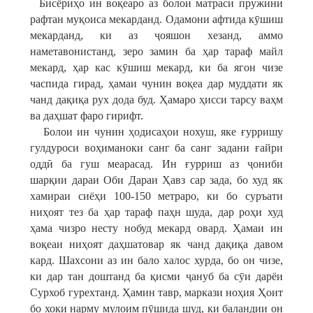
Бисёриҳо ин воқеаро аз болои матраси пружинӣ
рафтан муқоиса мекарданд. Одамони афтида кӯшиш
мекарданд, ки аз ҷояшон хезанд, аммо
наметавонистанд, зеро замин ба ҳар тараф майл
мекард, ҳар кас кӯшиш мекард, ки ба ягон чизе
часпида гирад, ҳамаи чунин воқеа дар муддати як
чанд дақиқа рух дода буд. Ҳамаро ҳисси тарсу ваҳм
ва даҳшат фаро гирифт.
Болои ин чунин ҳодисаҳои нохуш, яке ғурришу
гулдуроси воҳиманоки санг ба санг задани ғайри
оддӣ ба гуш меарасад. Ин ғурриш аз ҷониби
шарқии дараи Оби Дараи Ҳавз сар зада, бо худ як
хамираи сиёҳи 100-150 метраро, ки бо суръати
ниҳоят тез ба ҳар тараф паҳн шуда, дар роҳи худ
ҳама чизро несту нобуд мекард овард. Ҳамаи ин
воқеаи ниҳоят даҳшатовар як чанд дақиқа давом
кард. Шахсони аз ин бало халос хурда, бо он чизе,
ки дар тан доштанд ба қисми ҷануб ба сӯи дарёи
Сурхоб гурехтанд. Ҳамин тавр, маркази ноҳия Ҳоит
бо хоки нарму мулоим пӯшида шуд, ки баландии он