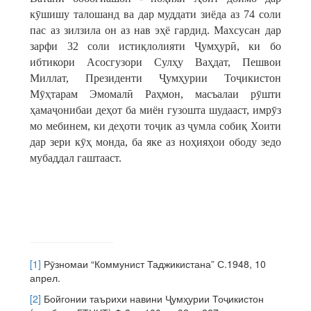
кӯшишу талошанд ва дар муддати зиёда аз 74 соли
пас аз зилзила он аз нав эҳё гардид. Махсусан дар
зарфи 32 соли истиқлолияти Ҷумҳурӣ, ки бо
ибтикори Асосгузори Сулҳу Ваҳдат, Пешвои
Миллат, Президенти Ҷумҳурии Тоҷикистон
Мӯҳтарам Эмомалӣ Раҳмон, масъалаи рӯшти
ҳамаҷонибаи деҳот ба миён гузошта шудааст, имрӯз
мо мебинем, ки деҳоти тоҷик аз ҷумла собиқ Хоити
дар зери кӯҳ монда, ба яке аз ноҳияҳои ободу зедо
мубаддал гаштааст.
[1]
Рӯзномаи “Коммунист Таджикистана” С.1948, 10
апрел.
[2]
Бойгонии таърихи навини Ҷумҳурии Тоҷикистон