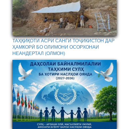
ТАҲҚИҚОТИ АСРИ САНГИ ТОҶИКИСТОН ДАР
ҲАМКОРӢ БО ОЛИМОНИ ОСОРХОНАИ
НЕАНДЕРТАЛ (ОЛМОН)