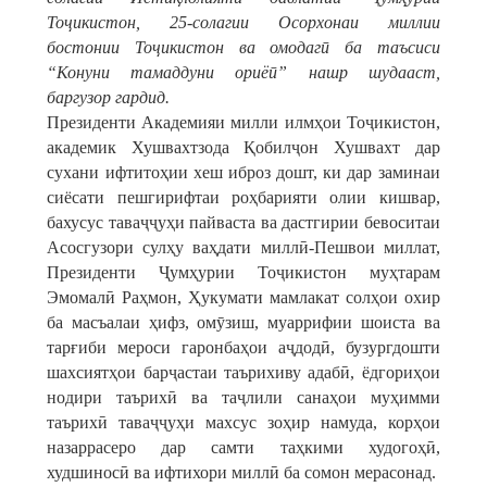
Тоҷикистон, 25-солагии Осорхонаи миллии
бостонии Тоҷикистон ва омодагӣ ба таъсиси
“Конуни тамаддуни ориёӣ” нашр шудааст,
баргузор гардид.
Президенти Академияи милли илмҳои Тоҷикистон,
академик Хушвахтзода Қобилҷон Хушвахт дар
сухани ифтитоҳии хеш иброз дошт, ки дар заминаи
сиёсати пешгирифтаи роҳбарияти олии кишвар,
бахусус таваҷҷуҳи пайваста ва дастгирии бевоситаи
Асосгузори сулҳу ваҳдати миллӣ-Пешвои миллат,
Президенти Ҷумҳурии Тоҷикистон муҳтарам
Эмомалӣ Раҳмон, Ҳукумати мамлакат солҳои охир
ба масъалаи ҳифз, омӯзиш, муаррифии шоиста ва
тарғиби мероси гаронбаҳои аҷдодӣ, бузургдошти
шахсиятҳои барҷастаи таърихиву адабӣ, ёдгориҳои
нодири таърихӣ ва таҷлили санаҳои муҳимми
таърихӣ таваҷҷуҳи махсус зоҳир намуда, корҳои
назаррасеро дар самти таҳкими худогоҳӣ,
худшиносӣ ва ифтихори миллӣ ба сомон мерасонад.