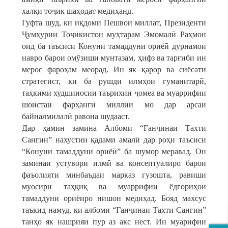
халқи тоҷик шаҳодат медиҳанд.
Гуфта шуд, ки иқдоми Пешвои миллат, Президенти
Ҷумҳурии Тоҷикистон муҳтарам Эмомалӣ Раҳмон
оид ба таъсиси Конуни тамаддуни ориёӣ дурнамои
навро барои омӯзиши мунтазам, ҳифз ва тарғиби ин
мерос фароҳам меорад. Ин як қарор ва сиёсати
стратегист, ки ба рушди илмҳои гуманитарӣ,
таҳкими худшиносии таърихии ҷомеа ва муаррифии
шоистаи фарҳанги миллии мо дар арсаи
байналмилалӣ равона шудааст.
Дар ҳамин замина Албоми “Ганҷинаи Тахти
Сангин” нахустин қадами амалӣ дар роҳи таъсиси
“Конуни тамаддуни ориёӣ” ба шумор меравад. Он
заминаи устувори илмӣ ва консептуалиро барои
фаъолияти минбаъдаи марказ гузошта, равиши
муосири таҳқиқ ва муаррифии ёдгориҳои
тамаддуни ориёиро нишон медиҳад. Бояд махсус
таъкид намуд, ки албоми “Ганҷинаи Тахти Сангин”
танҳо як нашрияи пур аз акс нест. Ин муарифии