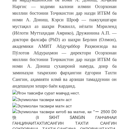
Наргис — ходими калони илмии Осорхонаи
миллии бостонии Тоҷикистон дар назди ИТБМ ба
номи А. Дониш, Кэрси Шроф — пажуҳишгари
мустақил аз шаҳри Роквилл, иёлати Мэриленд
(Иёлоти Муттаҳидаи Амрико), Дружинина А.П. —
доктори фалсафа (PhD) аз шаҳри Берлин (Олмон),
академики АМИТ Абдуҷаббор Раҳмонзода ва
Пӯлотов Абдураҳмон — директори Осорхонаи
миллии бостонии Тоҷикистон дар назди ИТБМ ба
номи А. Дониш суханронӣ намуда, доир ба
заминаҳои таърихию фарҳангии ёдгории Тахти
Сангин, аҳамияти илмӣ ва арзиши тамаддунии он
андешаҳои хешро баён карданд.