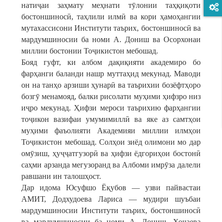
натиҷаи заҳмату меҳнати тӯлонии таҳқиқоти
бостоншиносӣ, таҳлили илмӣ ва кори ҳамоҳангии
мутахассисони Институти таърих, бостоншиносӣ ва
мардумшиносии ба номи А. Дониш ва Осорхонаи
миллии бостонии Тоҷикистон мебошад.
Бояд гуфт, ки албом дақиқияти академиро бо
фарҳанги баланди нашр муттаҳид мекунад. Маводи
он на танҳо арзиши ҳунарӣ ва таърихии бозёфтҳоро
бозгӯ менамояд, балки рисолати муҳими ҳифзро низ
иҷро мекунад. Ҳифзи мероси таърихию фарҳангии
тоҷикон вазифаи умумимиллӣ ва яке аз самтҳои
муҳими фаъолияти Академияи миллии илмҳои
Тоҷикистон мебошад. Солҳои зиёд олимони мо дар
омӯзиш, ҳуҷҷатгузорӣ ва ҳифзи ёдгориҳои бостонӣ
саҳми арзанда мегузоранд ва Албоми имрӯза далели
равшани ин талошҳост.
Дар идома Юсуфшо Ёқубов — узви пайвастаи
АМИТ, Додхудоева Лариса — мудири шуъбаи
мардумшиносии Институти таърих, бостоншиносӣ
ва мардумшиносии ба номи А. Дониш, Хоҷаева