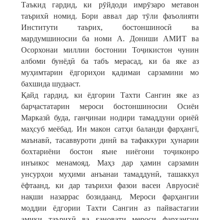
Таъкид гардид, ки рӯйдоди имрӯзаро метавон
таърихӣ номид. Бори аввал дар тӯли фаъолияти
Институти таърих, бостоншиносӣ ва
мардумшиносии ба номи А. Дониши АМИТ ва
Осорхонаи миллии бостонии Тоҷикистон чунин
албоми бунёдӣ ба табъ мерасад, ки ба яке аз
муҳимтарин ёдгориҳои қадимаи сарзамини мо
бахшида шудааст.
Қайд гардид, ки ёдгории Тахти Сангин яке аз
барҷастатарин мероси бостоншиносии Осиёи
Марказӣ буда, ганҷинаи нодири тамаддуни ориёӣ
маҳсуб меёбад. Ин макон сатҳи баланди фарҳангї,
маънавӣ, тасаввуроти динӣ ва тафаккури ҳунарии
бохтариёни бостон яъне ниёгони тоҷиконро
инъикос менамояд. Маҳз дар ҳамин сарзамин
унсурҳои муҳими анъанаи тамаддунӣ, ташаккул
ёфтаанд, ки дар таърихи фазои васеи Авруосиё
нақши назаррас бозидаанд. Мероси фарҳангии
моддии ёдгории Тахти Сангин аз пайвастагии
амиқи таърихӣ ва ғановати мероси фарҳангии