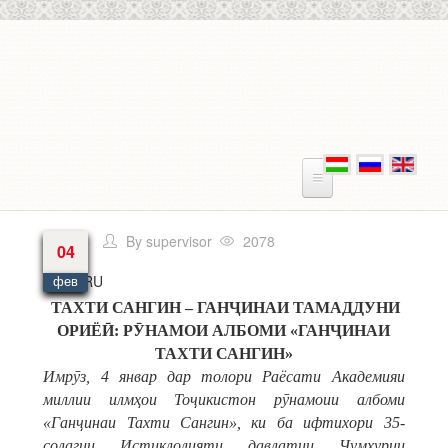
Перейти к основному содержанию
By
supervisor
2078
04
Язык
RU
фев
ТАХТИ САНГИН – ГАНҶИНАИ ТАМАДДУНИ
ОРИЁӢ: РӮНАМОИ АЛБОМИ «ГАНҶИНАИ
ТАХТИ САНГИН»
Имрӯз, 4 январ дар толори Раёсати Академияи
миллии илмҳои Тоҷикистон рӯнамоии албоми
«Ганҷинаи Тахти Сангин», ки ба ифтихори 35-
солагии Истиқлолияти давлатии Ҷумҳурии