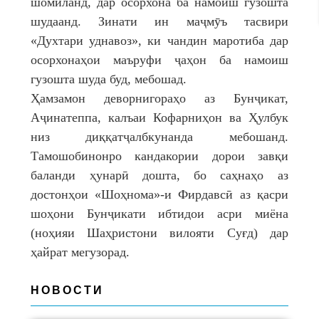
шомиланд, дар осорхона ба намоиш гузошта
шудаанд. Зинати ин маҷмӯъ тасвири
«Духтари уднавоз», ки чандин маротиба дар
осорхонаҳои маъруфи ҷаҳон ба намоиш
гузошта шуда буд, мебошад.
Ҳамзамон деворнигораҳо аз Бунҷикат,
Аҷинатеппа, калъаи Кофарниҳон ва Ҳулбук
низ диққатҷалбкунанда мебошанд.
Тамошобинонро кандакории дорои завқи
баланди ҳунарӣ дошта, бо саҳнаҳо аз
достонҳои «Шоҳнома»-и Фирдавсӣ аз қасри
шоҳони Бунҷикати ибтидои асри миёна
(ноҳияи Шаҳристони вилояти Суғд) дар
ҳайрат мегузорад.
НОВОСТИ