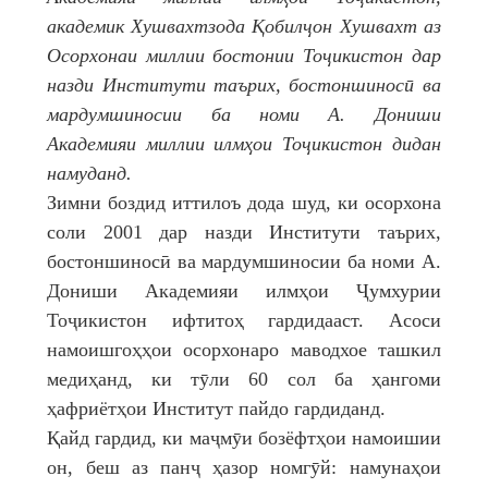
академик Хушвахтзода Қобилҷон Хушвахт аз
Осорхонаи миллии бостонии Тоҷикистон дар
назди Институти таърих, бостоншиносӣ ва
мардумшиносии ба номи А. Дониши
Академияи миллии илмҳои Тоҷикистон дидан
намуданд.
Зимни боздид иттилоъ дода шуд, ки осорхона
соли 2001 дар назди Институти таърих,
бостоншиносӣ ва мардумшиносии ба номи А.
Дониши Академияи илмҳои Ҷумхурии
Тоҷикистон ифтитоҳ гардидааст. Асоси
намоишгоҳҳои осорхонаро маводхое ташкил
медиҳанд, ки тӯли 60 сол ба ҳангоми
ҳафриётҳои Институт пайдо гардиданд.
Қайд гардид, ки маҷмӯи бозёфтҳои намоишии
он, беш аз панҷ ҳазор номгӯй: намунаҳои