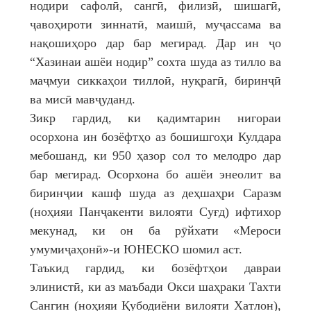
нодири сафолӣ, сангӣ, филизӣ, шишагӣ,
ҷавоҳироти зиннатӣ, маишӣ, муҷассама ва
нақошиҳоро дар бар мегирад. Дар ин ҷо
“Хазинаи ашёи нодир” сохта шуда аз тилло ва
маҷмуи сиккаҳои тиллоӣ, нуқрагӣ, биринҷӣ
ва мисӣ мавҷуданд.
Зикр гардид, ки қадимтарин нигораи
осорхона ин бозёфтҳо аз бошишгоҳи Кулдара
мебошанд, ки 950 ҳазор сол то мелодро дар
бар мегирад. Осорхона бо ашёи энеолит ва
биринҷии кашф шуда аз деҳшаҳри Саразм
(ноҳияи Панҷакенти вилояти Суғд) ифтихор
мекунад, ки он ба рӯйхати «Мероси
умумиҷаҳонӣ»-и ЮНЕСКО шомил аст.
Таъкид гардид, ки бозёфтҳои давраи
элинистӣ, ки аз маъбади Окси шаҳраки Тахти
Сангин (ноҳияи Қубодиёни вилояти Хатлон),