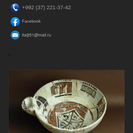
+992 (37) 221-37-42
Facebook
itaijt51@mail.ru
//