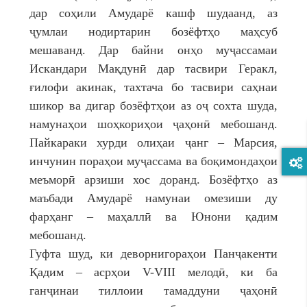
дар соҳили Амударё кашф шудаанд, аз
ҷумлаи нодиртарин бозёфтҳо маҳсуб
мешаванд. Дар байни онҳо муҷассамаи
Искандари Мақдунӣ дар тасвири Геракл,
ғилофи акинак, тахтача бо тасвири саҳнаи
шикор ва дигар бозёфтҳои аз оҷ сохта шуда,
намунаҳои шоҳкориҳои ҷаҳонӣ мебошанд.
Пайкараки хурди олиҳаи ҷанг – Марсия,
инчунин пораҳои муҷассама ва боқимондаҳои
меъморӣ арзиши хос доранд. Бозёфтҳо аз
маъбади Амударё намунаи омезиши ду
фарҳанг – маҳаллӣ ва Юнони қадим
мебошанд.
Гуфта шуд, ки деворнигораҳои Панҷакенти
Қадим – асрҳои V-VIII мелодӣ, ки ба
ганҷинаи тиллоии тамаддуни ҷаҳонӣ