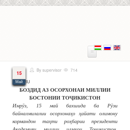
Перейти к основному содержанию
By
supervisor
714
15
Язык
RU
Май
БОЗДИД АЗ ОСОРХОНАИ МИЛЛИИ
БОСТОНИИ ТОҶИКИСТОН
Имрӯз, 15 май бахшида ба Рӯзи
байналмилалии осорхонаҳо ҳайати олимону
кормандон таҳти роҳбарии президенти
Академияи миллии илмҳои Тоҷикистон,