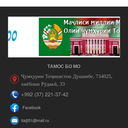
ТАМОС БО МО
Ҷумҳурии Тоҷикистон Душанбе, 734025,
хиёбони Рӯдакӣ, 33
+992 (37) 221-37-42
Facebook
itaijt51@mail.ru