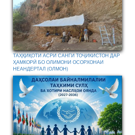
ТАҲҚИҚОТИ АСРИ САНГИ ТОҶИКИСТОН ДАР
ҲАМКОРӢ БО ОЛИМОНИ ОСОРХОНАИ
НЕАНДЕРТАЛ (ОЛМОН)