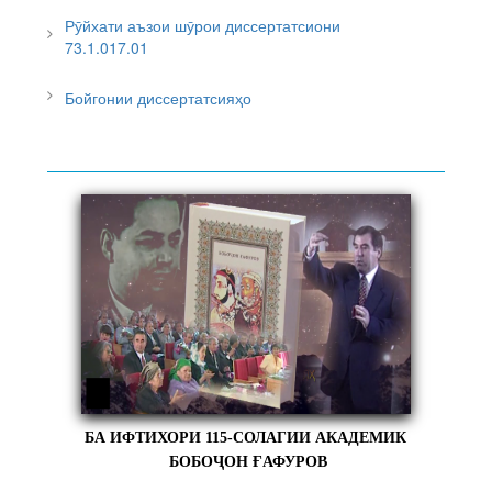
Рӯйхати аъзои шӯрои диссертатсиони
73.1.017.01
Бойгонии диссертатсияҳо
БА ИФТИХОРИ 115-СОЛАГИИ АКАДЕМИК
БОБОҶОН ҒАФУРОВ