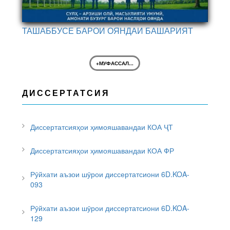
ТАШАББУСЕ БАРОИ ОЯНДАИ БАШАРИЯТ
+МУФАССАЛ...
ДИССЕРТАТСИЯ
Диссертатсияҳои ҳимояшавандаи КОА ҶТ
Диссертатсияҳои ҳимояшавандаи КОА ФР
Рӯйхати аъзои шӯрои диссертатсиони 6D.KOA-
093
Рӯйхати аъзои шӯрои диссертатсиони 6D.KOA-
129