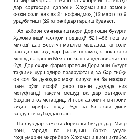
тағйир меёфтааст. Бино ба ахбори ин катибаҳо
дар сартосари даврони Ҳаҳоманишӣ замони
оғози соли нав аз 21 исфандмоҳ (12 март) то 9
урдубиҳишт (29 апрел) дар гардиш будааст.
Аз ахбори сангнавиштаҳои Дориюши бузурги
Ҳахоманишӣ (солҳои подшоҳӣ 521-486 пеш аз
милод) дар Бесутун маълум мешавад, ки соли
нав дар ин аҳд дар фасли тирамоҳ ё поиз оғоз
мешуд ва ҷашни Меҳргон ҷашни иди аввали сол
буд. Дар охири фармонравоии Дориюши бузург
тақвими хуршедиро пазируфтанд ва бар тибқи
он сол ба дувоздаҳ моҳи сирӯзӣ ва ба изофаи
панҷ рӯзи изофӣ (онро панҷи дуздида низ
мегуфтанд) тақсим мешуд ва дар эътидоли
баҳорӣ оғоз мегардид. Ин сол аз ойини митроии
куҳан гирифта шуда буд ва ба соли дини
зардуштӣ мубаддал гашт.
Наврӯз дар замони Дориюши бузург дар Миср
роиҷ гардид ва инчунин бархе усули
гоҳшумории мисриёнро Ҳахоманишиён иқтибос