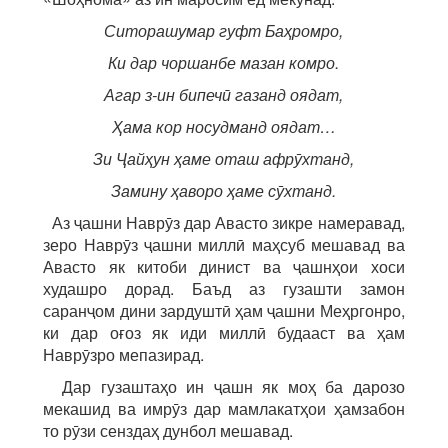
Ситорашумар гуфт Баҳромро,
Ки дар чоршанбе мазан комро.
Агар з-ин бипечӣ газанд оядат,
Ҳама кор носудманд оядат…
Зи Ҷайҳун ҳаме оташ афрӯхтанд,
Замину ҳаворо ҳаме сӯхтанд.
Аз ҷашни Наврӯз дар Авасто зикре намеравад,
зеро Наврӯз ҷашни миллӣ маҳсуб мешавад ва
Авасто як китоби динист ва ҷашнҳои хоси
худашро дорад. Баъд аз гузашти замон
саранҷом дини зардуштӣ ҳам ҷашни Меҳргонро,
ки дар оғоз як иди миллӣ будааст ва ҳам
Наврӯзро мепазирад.
Дар гузаштаҳо ин ҷашн як моҳ ба дарозо
мекашид ва имрӯз дар мамлакатҳои ҳамзабон
то рӯзи сенздаҳ дунбол мешавад.