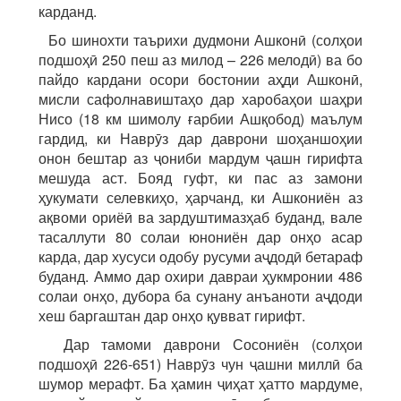
карданд.
Бо шинохти таърихи дудмони Ашконӣ (солҳои
подшоҳӣ 250 пеш аз милод – 226 мелодӣ) ва бо
пайдо кардани осори бостонии аҳди Ашконӣ,
мисли сафолнавиштаҳо дар харобаҳои шаҳри
Нисо (18 км шимолу ғарбии Ашқобод) маълум
гардид, ки Наврӯз дар даврони шоҳаншоҳии
онон бештар аз ҷониби мардум ҷашн гирифта
мешуда аст. Бояд гуфт, ки пас аз замони
ҳукумати селевкиҳо, ҳарчанд, ки Ашкониён аз
ақвоми ориёӣ ва зардуштимазҳаб буданд, вале
тасаллути 80 солаи юнониён дар онҳо асар
карда, дар хусуси одобу русуми аҷдодӣ бетараф
буданд. Аммо дар охири давраи ҳукмронии 486
солаи онҳо, дубора ба сунану анъаноти аҷдоди
хеш баргаштан дар онҳо қувват гирифт.
Дар тамоми даврони Сосониён (солҳои
подшоҳӣ 226-651) Наврӯз чун ҷашни миллӣ ба
шумор мерафт. Ба ҳамин ҷиҳат ҳатто мардуме,