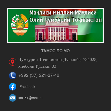
ТАМОС БО МО
Ҷумҳурии Тоҷикистон Душанбе, 734025,
хиёбони Рӯдакӣ, 33
+992 (37) 221-37-42
Facebook
itaijt51@mail.ru