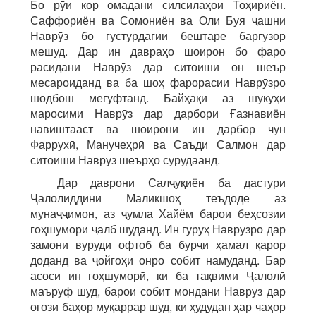
Бо рӯи кор омадани силсилаҳои Тоҳириён.
Саффориён ва Сомониён ва Оли Буя ҷашни
Наврӯз бо густурдагии бештаре баргузор
мешуд. Дар ин давраҳо шоирон бо фаро
расидани Наврӯз дар ситоиши он шеър
месароиданд ва ба шоҳ фарорасии Наврӯзро
шодбош мегуфтанд. Байҳақӣ аз шукӯҳи
маросими Наврӯз дар дарбори Ғазнавиён
навиштааст ва шоирони ин дарбор чун
Фаррухӣ, Манучеҳрӣ ва Саъди Салмон дар
ситоиши Наврӯз шеърҳо сурудаанд.
Дар даврони Салҷуқиён ба дастури
Ҷалолиддини Маликшоҳ теъдоде аз
мунаҷҷимон, аз ҷумла Хайём барои беҳсозии
гоҳшуморӣ ҷалб шуданд. Ин гурӯҳ Наврӯзро дар
замони вуруди офтоб ба бурҷи ҳамал қарор
доданд ва ҷойгоҳи онро собит намуданд. Бар
асоси ин гоҳшуморӣ, ки ба тақвими Ҷалолӣ
маъруф шуд, барои собит мондани Наврӯз дар
оғози баҳор муқаррар шуд, ки ҳудудан ҳар чаҳор