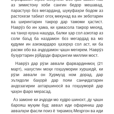
аз зимистону хоби сангин бедор мешавад,
парастуҳо боз мегарданд, шукуфаҳои бодом аз
растохези табиат огоҳ мекунад ва ин зеботарин
ва ширинтарин такрор дар тамоми ҳастист.
Наврӯз бо ин ҳама, ки ҳамасола такрор меояд,
на танҳо куҳна нашуда, балки ҳар сол азизтар аз
соли баъд ба наздамон боз мегардад ва мо
қудуми ин азизкардаро ҳазорҳо сол аст, ки ба
расми обо ва аҷдодамон ҷашн мегирем. Наврӯз
бузургтарин рӯйдоди фарҳангии миллии мост.
Наврӯз дар рӯзи аввали фарвардинмоҳ (21
март), нахустин моҳи гоҳшумории хуршедӣ, ки
рӯзи аввали он Ҳурмузд ном дорад, дар
эътидоли баҳорӣ дар пояи санҷидатарин
андозагирии ахтаршиносӣ ва гоҳшуморӣ дар
ҷаҳон фаро мерасад.
Аз замоне ки аҷдоди мо худро шинохт, ду ҷашн
барояш муҳим буд: аввал иди офариниш дар
аввалҳои фасли поиз ё тирамоҳ-Меҳргон ва иди