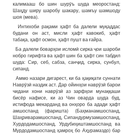
калимааш бо шин шурӯъ шуда меоростанд:
Шаҳду ширу шаробу шакару, шамъу шамшоду
шоя (мева).
Интихоби рақами ҳафт ба далели муқаддас
будани он аст, мисли ҳафт кавокиб, ҳафт
табақа, ҳафт осмон, ҳафт пушт ва ғайра.
Ба далели боварҳои исломӣ сирка ҷои шароби
нобро гирифта ва ҳафт шин ба ҳафт син табдил
шуда: Сир, себ, сабза, санҷид, сирка, сунбул,
сипанд.
Аммо назари дигарест, ки ба ҳақиқати суннати
Наврӯзӣ наздик аст. Дар ойинҳои наврӯзӣ барои
чидани хони наврӯзӣ аз зарфҳои мунаққаши
бисёр нафисе, ки аз Чин оварда шуда буд,
истифода мекарданд ва онҳоро ба адади ҳафт
амшоспанд (фаришта) (Баҳманамшоспанд,
Шаҳриварамшоспанд, Сипандурмузамшоспанд,
Хурдодамшоспанд, Урдубиҳиштамшоспанд ва
Мурдодамшоспанд ҳамроҳ бо Аҳурамаздо) бар