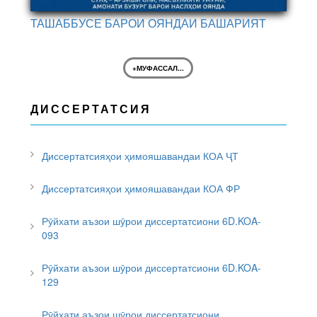
ТАШАББУСЕ БАРОИ ОЯНДАИ БАШАРИЯТ
+МУФАССАЛ...
ДИССЕРТАТСИЯ
Диссертатсияҳои ҳимояшавандаи КОА ҶТ
Диссертатсияҳои ҳимояшавандаи КОА ФР
Рӯйхати аъзои шӯрои диссертатсиони 6D.KOA-
093
Рӯйхати аъзои шӯрои диссертатсиони 6D.KOA-
129
Рӯйхати аъзои шӯрои диссертатсиони