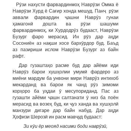
Рӯзи нахусти фарвардинмоҳ Наврӯзи Омма ё
Наврӯзи Хурд ё Сағир хонда мешуд. Панҷ рӯзи
аввали фарвардин ҷашни Наврӯз гунаи
ҳамагонӣ дошта ва рӯзи шашуми
фарвардинмоҳ, ки Хурдодрӯз будааст, Наврӯзи
Бузург фаро мерасид. Ин рӯз дар аҳди
Сосониён аз нақши хосе бархӯрдор буд. Баъд
аз пазириши ислом Наврӯзи Бузург аз байн
рафт.
Дар гузаштаҳо расме буд дар айёми иди
Наврӯз барои хушҳолии умумӣ фардеро аз
миёни мардум ба унвони мири Наврӯз интихоб
мекарданд ва барои як чанд рӯз зимоми
корҳоро ба уҳдаи ӯ месупориданд. Пас аз
гузашти айёми ҷашн салтанати ӯ низ ба поён
мерасид ва возеҳ буд, ки ҷуз ханда ва хушҳолӣ
манзури дигаре дар байн набуд. Дар аҳди
Ҳофизи Шерозӣ ин расм мавҷуд будааст:
Зи кӯи ёр меояд насими боди наврӯзӣ,