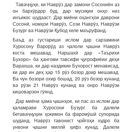
Таваҷҷуҳе, ки Наврӯз дар замони Сосониён аз
он бархӯрдор буд, дар мусиқии онҳо низ
инъикос шудааст. Дар миёни оҳангҳои даврони
Сосонӣ, номҳои Наврӯз, Сози Наврӯз, Наврӯзи
Бузург ва Наврӯзи Қубод хеле маъруфанд.
Баъд аз густариши ислом дар сарзамини
Хуросону Варорӯд аз ҷалоли ҷашни Наврӯз
коста мешавад. Наршахӣ дар «Таърихи
Бухоро» ба ҳангоми тавсифи ҷуғрофиёии деҳи
Варахша, ки дар наздикии Бухорост менависад,
ки дар ин деҳ ҳар 15 рӯз бозор доир мешавад.
Ва чун бозори охир бошад, 20 рӯз бозор кунанд
ва рӯзи 21 Наврӯз кунанд ва онро Наврӯзи
кишоварзон гӯянд.
Дар миёни ҳама ҷашнҳое, ки пас аз ислом дар
қаламрави Хуросони Бузург ба далели
бетаваҷҷуҳии ҳокимон ба фаромӯшӣ супорида
шуданд, Наврӯз тавонист ҷойгоҳи худро ба
унвони ҷашни миллӣ ҳифз кунад. Далели