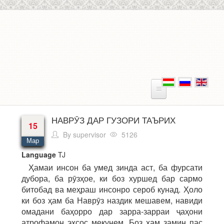
Skip to main content
НАВРӮЗ ДАР ГУЗОРИ ТАЪРИХ
15
By
supervisor
5126
Мар
Language
TJ
Ҳамаи инсон ба умед зинда аст, ба фурсати
дубора, ба рӯзҳое, ки боз хуршед бар сармо
битобад ва меҳраш инсонро сероб кунад. Ҳоло
ки боз ҳам ба Наврӯз наздик мешавем, навиди
омадани баҳорро дар зарра-зарраи ҷаҳони
атрофамон эҳсос мекунем. Боз ҳам замин пас