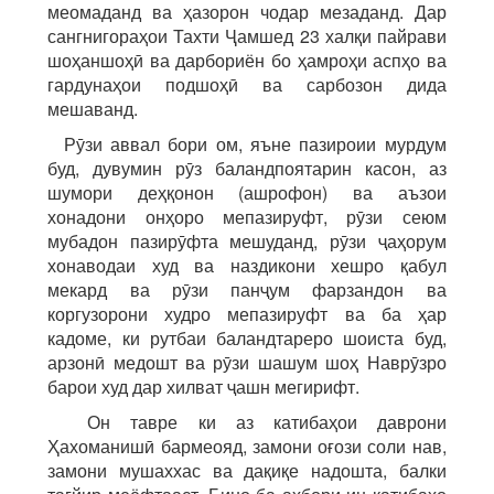
меомаданд ва ҳазорон чодар мезаданд. Дар
сангнигораҳои Тахти Ҷамшед 23 халқи пайрави
шоҳаншоҳӣ ва дарбориён бо ҳамроҳи аспҳо ва
гардунаҳои подшоҳӣ ва сарбозон дида
мешаванд.
Рӯзи аввал бори ом, яъне пазироии мурдум
буд, дувумин рӯз баландпоятарин касон, аз
шумори деҳқонон (ашрофон) ва аъзои
хонадони онҳоро мепазируфт, рӯзи сеюм
мубадон пазирӯфта мешуданд, рӯзи ҷаҳорум
хонаводаи худ ва наздикони хешро қабул
мекард ва рӯзи панҷум фарзандон ва
коргузорони худро мепазируфт ва ба ҳар
кадоме, ки рутбаи баландтареро шоиста буд,
арзонӣ медошт ва рӯзи шашум шоҳ Наврӯзро
барои худ дар хилват ҷашн мегирифт.
Он тавре ки аз катибаҳои даврони
Ҳахоманишӣ бармеояд, замони оғози соли нав,
замони мушаххас ва дақиқе надошта, балки