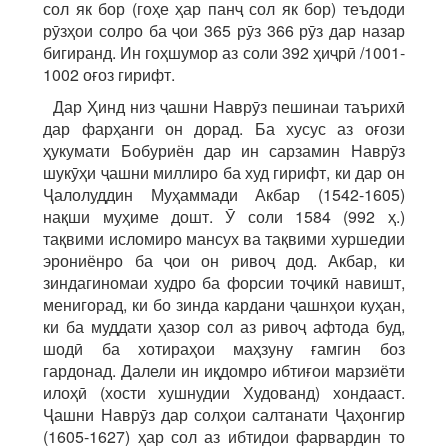
сол як бор (гоҳе ҳар панҷ сол як бор) теъдоди
рӯзҳои солро ба ҷои 365 рӯз 366 рӯз дар назар
бигиранд. Ин гоҳшумор аз соли 392 ҳиҷрӣ /1001-
1002 оғоз гирифт.
Дар Ҳинд низ ҷашни Наврӯз пешинаи таърихӣ
дар фарҳанги он дорад. Ба хусус аз оғози
ҳукумати Бобуриён дар ин сарзамин Наврӯз
шукӯҳи ҷашни миллиро ба худ гирифт, ки дар он
Ҷалолуддин Муҳаммади Акбар (1542-1605)
нақши муҳиме дошт. Ӯ соли 1584 (992 ҳ.)
тақвими исломиро мансух ва тақвими хуршедии
эрониёнро ба ҷои он ривоҷ дод. Акбар, ки
зиндагиномаи худро ба форсии тоҷикӣ навишт,
менигорад, ки бо зинда кардани ҷашнҳои куҳан,
ки ба муддати ҳазор сол аз ривоҷ афтода буд,
шодӣ ба хотираҳои маҳзуну ғамгин боз
гардонад. Далели ин иқдомро ибтиғои марзиёти
илоҳӣ (хости хушнудии Худованд) хондааст.
Ҷашни Наврӯз дар солҳои салтанати Ҷаҳонгир
(1605-1627) ҳар сол аз ибтидои фарвардин то