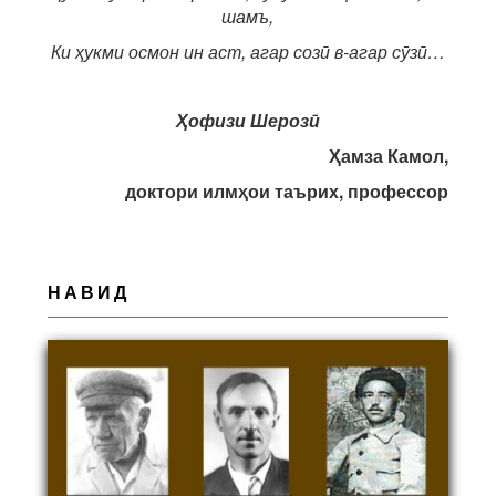
шамъ,
Ки ҳукми осмон ин аст, агар созӣ в-агар сӯзӣ…
Ҳофизи Шерозӣ
Ҳамза Камол,
доктори илмҳои таърих, профессор
НАВИД