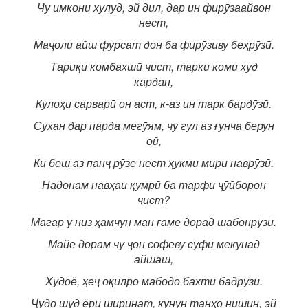
Чу имкони хулуд, эй дил, дар ин фирӯзаайвон
нест,
Маҷоли айш фурсат дон ба фирӯзиву беҳрӯзӣ.
Тариқи комбахшӣ чист, тарки коми худ
кардан,
Кулоҳи сарварӣ он аст, к-аз ин тарк бардӯзӣ.
Сухан дар парда мегӯям, чу гул аз ғунча берун
ой,
Ки беш аз панҷ рӯзе нест ҳукми мири наврӯзӣ.
Надонам навҳаи қумрӣ ба тарфи ҷӯйборон
чист?
Магар ӯ низ ҳамчун ман ғаме дорад шабонрӯзӣ.
Майе дорам чу ҷон софеву сӯфӣ мекунад
айшаш,
Худоё, ҳеҷ оқилро мабодо бахти бадрӯзӣ.
Ҷудо шуд ёри ширинат, кунун танҳо нишин, эй