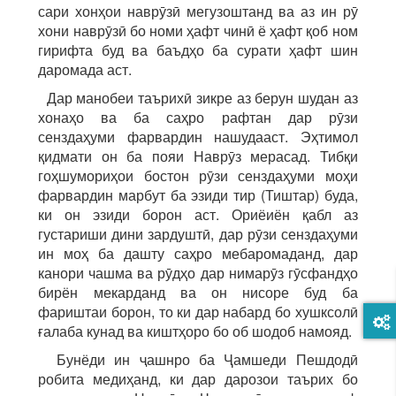
сари хонҳои наврӯзӣ мегузоштанд ва аз ин рӯ
хони наврӯзӣ бо номи ҳафт чинӣ ё ҳафт қоб ном
гирифта буд ва баъдҳо ба сурати ҳафт шин
даромада аст.
Дар манобеи таърихӣ зикре аз берун шудан аз
хонаҳо ва ба саҳро рафтан дар рӯзи
сенздаҳуми фарвардин нашудааст. Эҳтимол
қидмати он ба пояи Наврӯз мерасад. Тибқи
гоҳшумориҳои бостон рӯзи сенздаҳуми моҳи
фарвардин марбут ба эзиди тир (Тиштар) буда,
ки он эзиди борон аст. Ориёиён қабл аз
густариши дини зардуштӣ, дар рӯзи сенздаҳуми
ин моҳ ба дашту саҳро мебаромаданд, дар
канори чашма ва рӯдҳо дар нимарӯз гӯсфандҳо
бирён мекарданд ва он нисоре буд ба
фариштаи борон, то ки дар набард бо хушксолӣ
ғалаба кунад ва киштҳоро бо об шодоб намояд.
Бунёди ин ҷашнро ба Ҷамшеди Пешдодӣ
робита медиҳанд, ки дар дарозои таърих бо