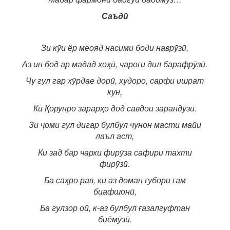
Саъдӣ
Зи кӯи ёр меояд насими боди наврӯзӣ,
Аз ин бод ар мадад хоҳӣ, чароғи дил барафрӯзӣ.
Чу гул гар хӯрдае дорӣ, худоро, сарфи ишрат
кун,
Ки Қорунро зарарҳо дод савдои зарандӯзӣ.
Зи ҷоми гул дигар булбул чунон масти майи
лаъл аст,
Ки зад бар чархи фирӯза сафири тахти
фирӯзӣ.
Ба саҳро рав, ки аз доман ғубори ғам
биафшонӣ,
Ба гулзор ой, к-аз булбул ғазалгуфтан
биёмӯзӣ.