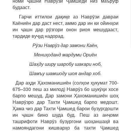
номи ҷашни Наврӯзи Ҷамшедӣ низ маъруф
будааст.
Гарчи иттилои дақиқе аз Наврӯзи давраи
Каёниён дар даст нест, аммо дар ин ки ойинҳои
ин ҷашн дар рӯзгори онон риоя мешудааст,
тардиде вуҷуд надорад.
Рӯзи Наврӯз дар замони Каён,
Мениҳоданд мардуми Ориён
Шаҳду ширу шаробу шакари ноб,
Шамъу шамшоду шоя андар хоб.
Дар аҳди Ҳахоманишиён (солҳои ҳукумат 700-
675–330 пеш аз милод) Наврӯз бо шукӯҳи хосе
барпо мешуд. Дар замони Ҳахоманишиён шоҳ
Наврӯзро дар Тахти Ҷамшед барпо медошт.
Ҳама чиз дар Тахти Ҷамшед барои бузургдошти
ин ҷашн бино шуда буд. Пеш аз анҷоми
ташрифоти Наврӯз бузургони шоҳаншаҳӣ ва
намояндагони кишварҳо ба тахти Ҷамшед