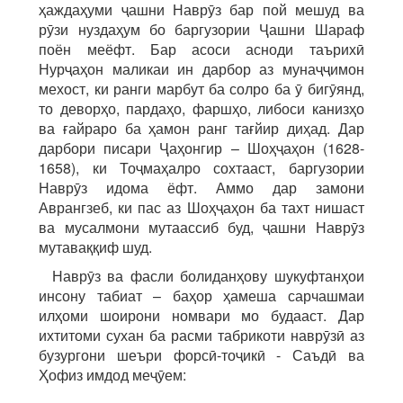
ҳаждаҳуми ҷашни Наврӯз бар пой мешуд ва
рӯзи нуздаҳум бо баргузории Ҷашни Шараф
поён меёфт. Бар асоси асноди таърихӣ
Нурҷаҳон маликаи ин дарбор аз мунаҷҷимон
мехост, ки ранги марбут ба солро ба ӯ бигӯянд,
то деворҳо, пардаҳо, фаршҳо, либоси канизҳо
ва ғайраро ба ҳамон ранг тағйир диҳад. Дар
дарбори писари Ҷаҳонгир – Шоҳҷаҳон (1628-
1658), ки Тоҷмаҳалро сохтааст, баргузории
Наврӯз идома ёфт. Аммо дар замони
Аврангзеб, ки пас аз Шоҳҷаҳон ба тахт нишаст
ва мусалмони мутаассиб буд, ҷашни Наврӯз
мутаваққиф шуд.
Наврӯз ва фасли болиданҳову шукуфтанҳои
инсону табиат – баҳор ҳамеша сарчашмаи
илҳоми шоирони номвари мо будааст. Дар
ихтитоми сухан ба расми табрикоти наврӯзӣ аз
бузургони шеъри форсӣ-тоҷикӣ - Саъдӣ ва
Ҳофиз имдод меҷӯем: