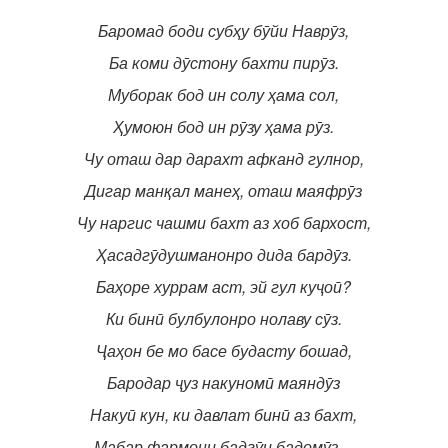
Баромад боди субҳу бӯйи Наврӯз,
Ба коми дӯстону бахти пирӯз.
Муборак бод ин солу ҳама сол,
Ҳумоюн бод ин рӯзу ҳама рӯз.
Чу оташ дар дарахт афканд гулнор,
Дигар манқал манеҳ, оташ маяфрӯз
Чу наргис чашми бахт аз хоб бархост,
Ҳасадгӯдушманонро дида бардӯз.
Баҳоре хуррам аст, эй гул куҷоӣ?
Ки бинӣ булбулонро нолаву сӯз.
Ҷаҳон бе мо басе будасту бошад,
Бародар ҷуз накуномӣ маяндӯз
Накуӣ кун, ки давлат бинӣ аз бахт,
Мабар фармони бадгӯи бадомӯз…