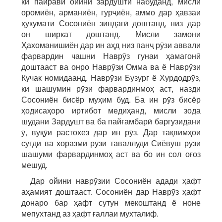
ки пайрави ойини зардуштӣ набуданд, мисли
оромиён, арманиён, гурҷиён, аммо дар ҳавзаи
ҳукумати Сосониён зиндагӣ доштанд, низ дар
он ширкат доштанд. Мисли замони
Ҳахоманишиён дар ин аҳд низ панҷ рӯзи аввали
фарвардин чашни Наврӯз гунаи ҳамагонӣ
доштааст ва онро Наврӯзи Омма ва ё Наврӯзи
Кучак номидаанд. Наврӯзи Бузург ё Хурдодрӯз,
ки шашумин рӯзи фарвардинмоҳ аст, назди
Сосониён бисёр муҳим буд. Ба ин рӯз бисёр
ҳодисаҳоро иртибот медиҳанд, мисли зода
шудани Зардушт ва ба пайғамбарӣ баргузидани
ӯ, вуқӯи растохез дар ин рӯз. Дар тақвимҳои
суғдӣ ва хоразмӣ рӯзи таваллуди Сиёвуш рӯзи
шашуми фарвардинмоҳ аст ва бо ин сол оғоз
мешуд.
Дар ойини наврӯзии Сосониён адади ҳафт
аҳамият доштааст. Сосониён дар Наврӯз ҳафт
донаро бар ҳафт сутун мекоштанд ё ноне
мепухтанд аз ҳафт ғаллаи мухталиф.