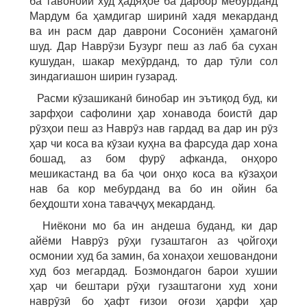
ба тавоноии худ ҳадяҳое ба дарбор мебурданд
Мардум ба ҳамдигар ширинӣ хадя мекарданд
ва ин расм дар даврони Сосониён ҳамагонӣ
шуд. Дар Наврӯзи Бузург пеш аз лаб ба сухан
кушудан, шакар мехӯрданд, то дар тӯли сол
зиндагиашон ширин гузарад.
Расми кӯзашиканӣ бинобар ин эътиқод буд, ки
зарфҳои сафолини ҳар хонавода боистӣ дар
рӯзҳои пеш аз Наврӯз нав гардад ва дар ин рӯз
ҳар чи коса ва кӯзаи куҳна ва фарсуда дар хона
бошад, аз бом фурӯ афканда, онҳоро
мешикастанд ва ба ҷои онҳо коса ва кӯзаҳои
нав ба кор мебурданд ва бо ин ойин ба
беҳдошти хона таваҷҷуҳ мекарданд.
Ниёкони мо ба ин андеша буданд, ки дар
айёми Наврӯз рӯҳи гузаштагон аз ҷойгоҳи
осмонии худ ба замин, ба хонаҳои хешовандони
худ боз мегардад. Бозмондагон барои хушии
ҳар чи бештари рӯҳи гузаштагони худ хони
наврӯзӣ бо ҳафт ғизои оғози ҳарфи ҳар