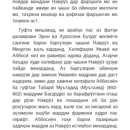
пойдор мондани Наврӯз дар фарҳанги мо ин
пайванди амиқи ин ҷашн бо ойинҳои миллати
мо, таърихи кишвар ва ҳофизаи фарҳангии мо
тоҷикон аст.
Гуфта мешавад, ки арабҳо пас аз фатҳи
қаламрави Эрон ва Хуросони Бузург молиёти
сангине барои баргузори ҷашни Наврӯз ва
Меҳргон вазъ карданд. Халифаҳои Умавӣ ва
Аббосӣ низ ин равияро идома доданд. Агарчи
баъдҳо худи халифаҳо дар ҷашни Наврӯз ҳузур
пайдо мекарданд. Аз баргузории ойинҳои
наврӯзӣ дар замони Умавиён мадраке дар даст
надорем, аммо дар замони хилофати Аббосиён
ба гуфтаи Табарӣ Муътадид (Муътазид) (892-
902) мардуми Бағдодро аз барафрӯхтани оташ
дар рӯзи Наврӯз ва пошидани об ба рӯи
роҳгузарон манъ кард, вале пас аз нигаронӣ аз
эҳтимоли ошӯби мардум фармони худро пас
гирифт. Аббосиён гоҳе барои пазириши
ҳадяҳои мардум аз Наврӯз истиқбол мекарданд.