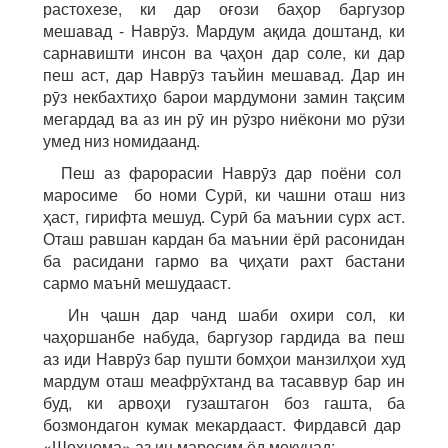
растохезе, ки дар оғози баҳор баргузор
мешавад - Наврӯз. Мардум ақида доштанд, ки
сарнавишти инсон ва ҷаҳон дар соле, ки дар
пеш аст, дар Наврӯз таъйин мешавад. Дар ин
рӯз некбахтиҳо барои мардумони замин тақсим
мегардад ва аз ин рӯ ин рӯзро ниёкони мо рӯзи
умед низ номидаанд.
Пеш аз фарорасии Наврӯз дар поёни сол
маросиме бо номи Сурӣ, ки чашни оташ низ
ҳаст, гирифта мешуд. Сурӣ ба маънии сурх аст.
Оташ равшан кардан ба маънии ёрӣ расонидан
ба расидани гармо ва ҷиҳати рахт бастани
сармо маънӣ мешудааст.
Ин ҷашн дар чанд шаби охири сол, ки
чаҳоршанбе набуда, баргузор гардида ва пеш
аз иди Наврӯз бар пушти бомҳои манзилҳои худ
мардум оташ меафрӯхтанд ва тасаввур бар ин
буд, ки арвоҳи гузаштагон боз гашта, ба
бозмондагон кумак мекардааст. Фирдавсӣ дар
«Шоҳнома» аз ин маросим ёд мекунад: