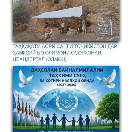
ТАҲҚИҚОТИ АСРИ САНГИ ТОҶИКИСТОН ДАР
ҲАМКОРӢ БО ОЛИМОНИ ОСОРХОНАИ
НЕАНДЕРТАЛ (ОЛМОН)