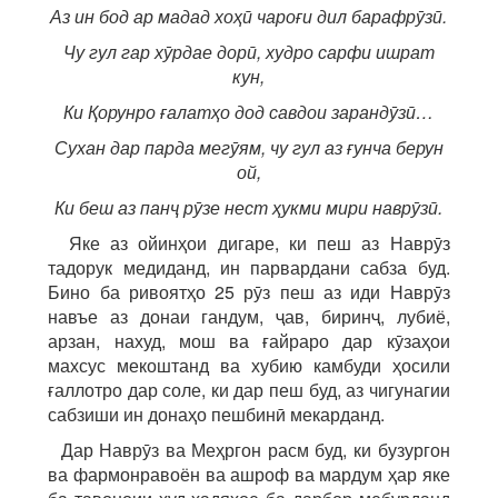
Аз ин бод ар мадад хоҳӣ чароғи дил барафрӯзӣ.
Чу гул гар хӯрдае дорӣ, худро сарфи ишрат
кун,
Ки Қорунро ғалатҳо дод савдои зарандӯзӣ…
Сухан дар парда мегӯям, чу гул аз ғунча берун
ой,
Ки беш аз панҷ рӯзе нест ҳукми мири наврӯзӣ.
Яке аз ойинҳои дигаре, ки пеш аз Наврӯз
тадорук медиданд, ин парвардани сабза буд.
Бино ба ривоятҳо 25 рӯз пеш аз иди Наврӯз
навъе аз донаи гандум, ҷав, биринҷ, лубиё,
арзан, нахуд, мош ва ғайраро дар кӯзаҳои
махсус мекоштанд ва хубию камбуди ҳосили
ғаллотро дар соле, ки дар пеш буд, аз чигунагии
сабзиши ин донаҳо пешбинӣ мекарданд.
Дар Наврӯз ва Меҳргон расм буд, ки бузургон
ва фармонравоён ва ашроф ва мардум ҳар яке