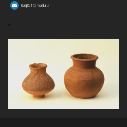
itaijt51@mail.ru
//