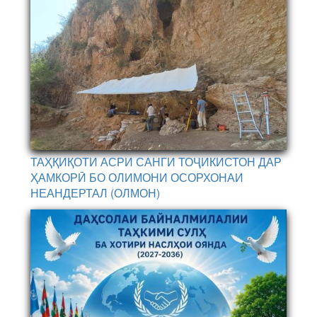
ТАҲҚИҚОТИ АСРИ САНГИ ТОҶИКИСТОН ДАР
ҲАМКОРӢ БО ОЛИМОНИ ОСОРХОНАИ
НЕАНДЕРТАЛ (ОЛМОН)