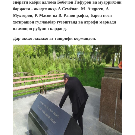
зиёрати қабри аллома Бобоҷон Ғафуров ва муаррихони
барҷаста - академикҳо А.Семёнав. М. Андреев, А.
Мухторов, Р. Масов ва В. Ранов рафта, барои поси
хотирашон гулчамбар гузоштанд ва атрофи марқади
олимонро рубучин карданд.
Дар аксҳо лаҳзаҳо аз ташрифи кормандон.