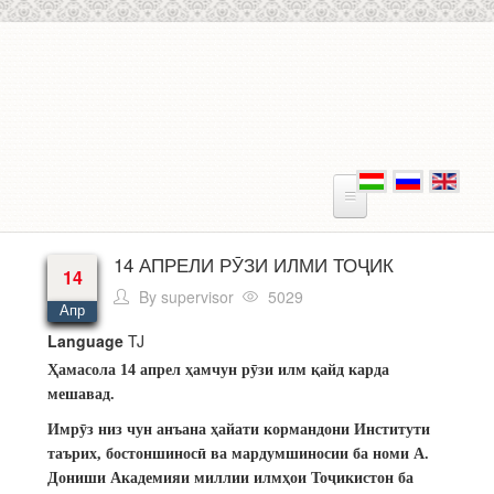
Skip to main content
14 АПРЕЛИ РӮЗИ ИЛМИ ТОҶИК
14
By
supervisor
5029
Апр
Language
TJ
Ҳамасола 14 апрел ҳамчун рӯзи илм қайд карда
мешавад.
Имрӯз низ чун анъана ҳайати кормандони Институти
таърих, бостоншиносӣ ва мардумшиносии ба номи А.
Дониши Академияи миллии илмҳои Тоҷикистон ба