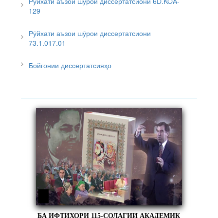
Рӯйхати аъзои шӯрои диссертатсиони 6D.KOA-
129
Рӯйхати аъзои шӯрои диссертатсиони
73.1.017.01
Бойгонии диссертатсияҳо
БА ИФТИХОРИ 115-СОЛАГИИ АКАДЕМИК