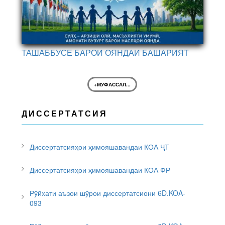
ТАШАББУСЕ БАРОИ ОЯНДАИ БАШАРИЯТ
+МУФАССАЛ...
ДИССЕРТАТСИЯ
Диссертатсияҳои ҳимояшавандаи КОА ҶТ
Диссертатсияҳои ҳимояшавандаи КОА ФР
Рӯйхати аъзои шӯрои диссертатсиони 6D.KOA-
093