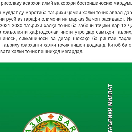
 рисолаву асарҳои илмӣ ва корҳои бостоншиносию мардум
муддат ду маротиба таърихи ҷомеи халқи тоҷик аввал дар
ни русӣ аз тарафи олимони ин марказ ба чоп расидааст. И
 2021-2030 таърихи халқи тоҷик ба забони тоҷикӣ дар 12
а фаъолияти ҳафтодсолаи институтро дар самтҳои таърих
шиносӣ, сиккашиносӣ ва дигар шохаҳо ба риштаи таҳл
 таъриху фарҳанги халқи тоҷик нишон додаанд. Китоб ба 
вати халқи тоҷик пешниҳод мегардад.