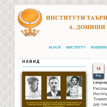
Skip to main content
АСОСӢ
ИНСТИТУТ
НАШРИЯ
НАВИД
14
Фев
Langua
Рисола
Инстит
Тоҷикис
дар па