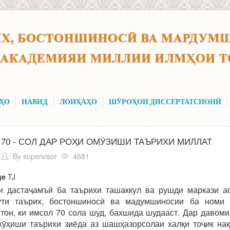
ҲО
НАВИД
ЛОИҲАҲО
ШӮРОҲОИ ДИССЕРТАТСИОНӢ
70 - СОЛ ДАР РОҲИ ОМӮЗИШИ ТАЪРИХИ МИЛЛАТ
By
supervisor
4681
ge
TJ
и дастаҷамъӣ ба таърихи ташаккул ва рушди маркази ас
ути таърих, бостоншиносӣ ва мадумшиносии ба номи
тон, ки имсол 70 сола шуд, бахшида шудааст. Дар давоми
жӯҳиши таърихи зиёда аз шашҳазорсолаи халқи тоҷик нақ