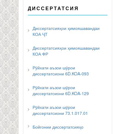
ДИССЕРТАТСИЯ
Диссертатсияҳои ҳимояшавандаи
КОА ҶТ
Диссертатсияҳои ҳимояшавандаи
КОА ФР
Рӯйхати аъзои шӯрои
диссертатсиони 6D.KOA-093
Рӯйхати аъзои шӯрои
диссертатсиони 6D.KOA-129
Рӯйхати аъзои шӯрои
диссертатсиони 73.1.017.01
Бойгонии диссертатсияҳо