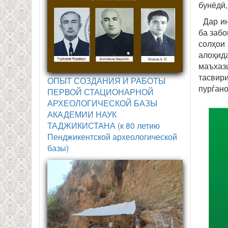
бунёдӣ,
Дар ин 
ба забо
солҳои
алоҳид
маъхаз
тасвири
ОПЫТ СОЗДАНИЯ И РАБОТЫ
пурѓано
ПЕРВОЙ СТАЦИОНАРНОЙ
АРХЕОЛОГИЧЕСКОЙ БАЗЫ
АКАДЕМИИ НАУК
ТАДЖИКИСТАНА (к 80 летию
Пенджикентской археологической
базы)