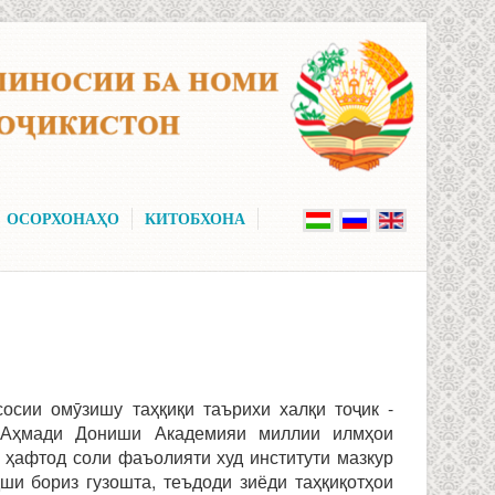
ОСОРХОНАҲО
КИТОБХОНА
осии омӯзишу таҳқиқи таърихи халқи тоҷик -
 Аҳмади Дониши Академияи миллии илмҳои
 ҳафтод соли фаъолияти худ институти мазкур
ши бориз гузошта, теъдоди зиёди таҳқиқотҳои