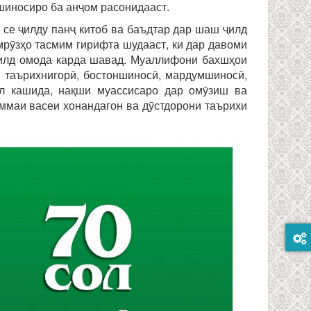
шиносиро ба анҷом расонидааст.
 се ҷилду панҷ китоб ва баъдтар дар шаш ҷилд
мрӯзҳо тасмим гирифта шудааст, ки дар давоми
 ҷилд омода карда шавад. Муаллифони бахшҳои
, таърихнигорӣ, бостоншиносӣ, мардумшиносӣ,
ил кашида, нақши муассисаро дар омӯзиш ва
оммаи васеи хонандагон ва дӯстдорони таърихи