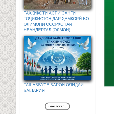
ТАҲҚИҚОТИ АСРИ САНГИ
ТОҶИКИСТОН ДАР ҲАМКОРӢ БО
ОЛИМОНИ ОСОРХОНАИ
НЕАНДЕРТАЛ (ОЛМОН)
ТАШАББУСЕ БАРОИ ОЯНДАИ
БАШАРИЯТ
+МУФАССАЛ...