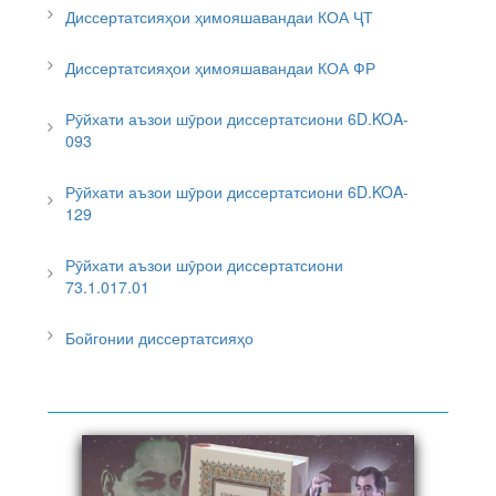
Диссертатсияҳои ҳимояшавандаи КОА ҶТ
Диссертатсияҳои ҳимояшавандаи КОА ФР
Рӯйхати аъзои шӯрои диссертатсиони 6D.KOA-
093
Рӯйхати аъзои шӯрои диссертатсиони 6D.KOA-
129
Рӯйхати аъзои шӯрои диссертатсиони
73.1.017.01
Бойгонии диссертатсияҳо