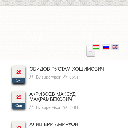
Skip to main content
ОБИДОВ РУСТАМ ҲОШИМОВИЧ
28
By
supervisor
3551
Окт
АҚРИЗОЕВ МАҚСУД
23
МАҲРАМБЕКОВИЧ
Сен
By
supervisor
3481
АЛИШЕРИ АМИРХОН
23