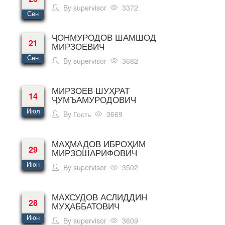
By
supervisor
3372
Сен
ҶОНМУРОДОВ ШАМШОД
21
МИРЗОЕВИЧ
Сен
By
supervisor
3682
МИРЗОЕВ ШУҲРАТ
14
ҶУМЪАМУРОДОВИЧ
Июл
By
Гость
3669
МАҲМАДОВ ИБРОҲИМ
29
МИРЗОШАРИФОВИЧ
Июн
By
supervisor
3502
МАХСУДОВ АСЛИДДИН
28
МУҲАББАТОВИЧ
Июн
By
supervisor
3609