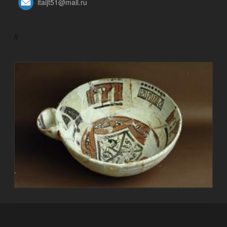
itaijt51@mail.ru
//