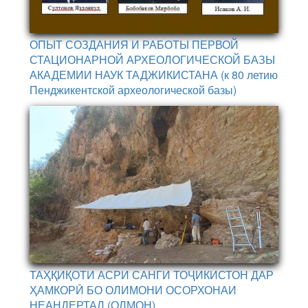
ОПЫТ СОЗДАНИЯ И РАБОТЫ ПЕРВОЙ
СТАЦИОНАРНОЙ АРХЕОЛОГИЧЕСКОЙ БАЗЫ
АКАДЕМИИ НАУК ТАДЖИКИСТАНА (к 80 летию
Пенджикентской археологической базы)
ТАҲҚИҚОТИ АСРИ САНГИ ТОҶИКИСТОН ДАР
ҲАМКОРӢ БО ОЛИМОНИ ОСОРХОНАИ
НЕАНДЕРТАЛ (ОЛМОН)