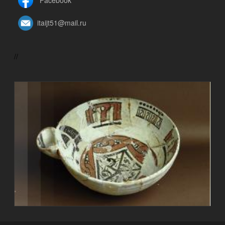
Facebook
itaijt51@mail.ru
//