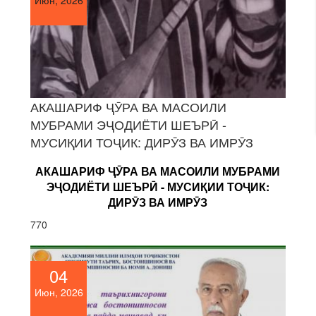
АКАШАРИФ ҶӮРА ВА МАСОИЛИ
МУБРАМИ ЭҶОДИЁТИ ШЕЪРӢ -
МУСИҚИИ ТОҶИК: ДИРӮЗ ВА ИМРӮЗ
АКАШАРИФ ҶӮРА ВА МАСОИЛИ МУБРАМИ
ЭҶОДИЁТИ ШЕЪРӢ - МУСИҚИИ ТОҶИК:
ДИРӮЗ ВА ИМРӮЗ
770
04
Июн, 2026