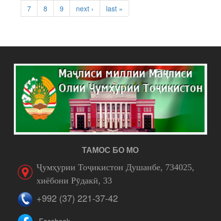
7
8
9
next ›
last »
ТАМОС БО МО
Ҷумҳурии Тоҷикистон Душанбе, 734025,
хиёбони Рӯдакӣ, 33
+992 (37) 221-37-42