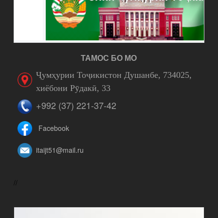
ТАМОС БО МО
Ҷумҳурии Тоҷикистон Душанбе, 734025,
хиёбони Рӯдакӣ, 33
+992 (37) 221-37-42
Facebook
itaijt51@mail.ru
//