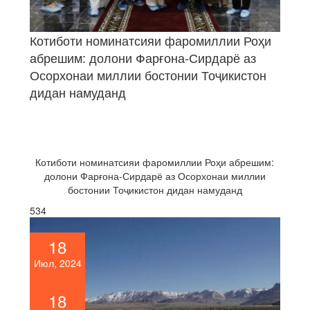
Котиботи номинатсияи фаромиллии Роҳи
абрешим: долони Фарғона-Сирдарё аз
Осорхонаи миллии бостонии Тоҷикистон
дидан намуданд
Котиботи номинатсияи фаромиллии Роҳи абрешим:
долони Фарғона-Сирдарё аз Осорхонаи миллии
бостонии Тоҷикистон дидан намуданд
534
18
Июл, 2024
18