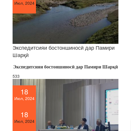
Июл, 2024
Экспедитсияи бостоншиносӣ дар Памири
Шарқӣ
Экспедитсияи бостоншинос
ӣ
дар
Памири
Шар
қӣ
533
18
Июл, 2024
18
Июл, 2024