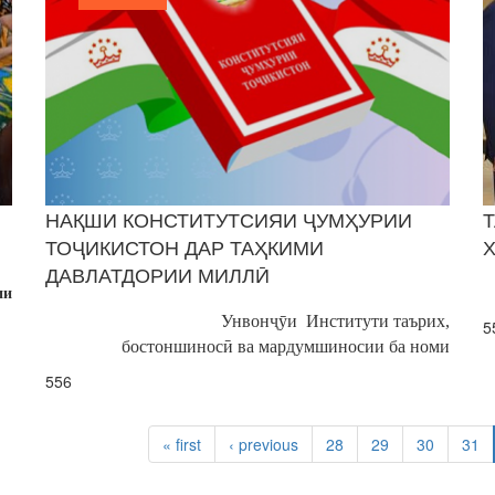
НАҚШИ КОНСТИТУТСИЯИ ҶУМҲУРИИ
ТОҶИКИСТОН ДАР ТАҲКИМИ
ДАВЛАТДОРИИ МИЛЛӢ
ии
Унвонҷӯи Институти таърих,
5
бостоншиносӣ ва мардумшиносии ба номи
556
« first
‹ previous
28
29
30
31