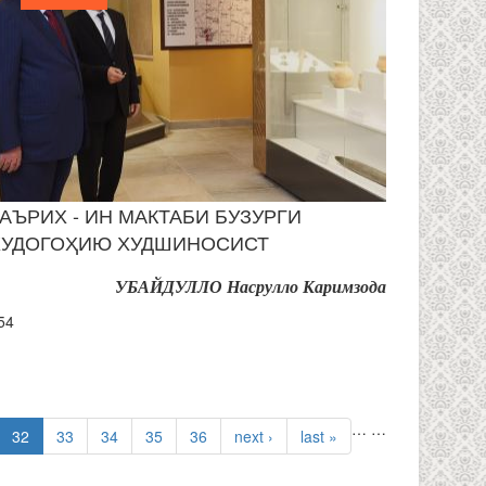
ТАЪРИХ - ИН МАКТАБИ БУЗУРГИ
ХУДОГОҲИЮ ХУДШИНОСИСТ
УБАЙДУЛЛО Насрулло Каримзода
54
…
…
32
33
34
35
36
next ›
last »