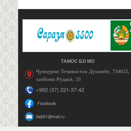
ТАМОС БО МО
Ҷумҳурии Тоҷикистон Душанбе, 734025,
хиёбони Рӯдакӣ, 33
+992 (37) 221-37-42
Facebook
itaijt51@mail.ru