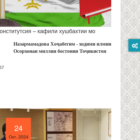
онститутсия – кафили хушбахтии мо
Назармамадова Хоҷабегим - ходими илмии
Осорхонаи миллии бостонии Тоҷикистон
57
24
24
Окт, 2024
Окт, 2024