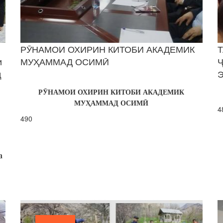
РӮНАМОИ ОХИРИН КИТОБИ АКАДЕМИК
и
МУҲАММАД ОСИМӢ
д
Р
ӮНАМОИ ОХИРИН КИТОБИ АКАДЕМИК
МУҲАММАД ОСИМӢ
4
490
а