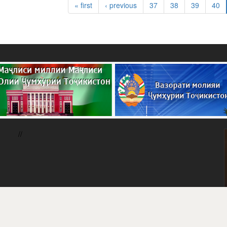
« first
‹ previous
37
38
39
40
//