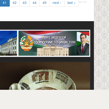
…
…
41
42
43
44
45
next ›
last »