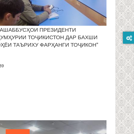
ТАШАББУСҲОИ ПРЕЗИДЕНТИ
ҶУМҲУРИИ ТОҶИКИСТОН ДАР БАХШИ
ЭҲЁИ ТАЪРИХУ ФАРҲАНГИ ТОҶИКОН"
89