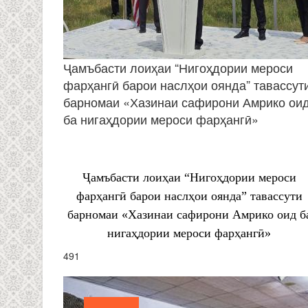
Ҷамъбасти лоиҳаи “Нигоҳдории мероси
фарҳангӣ барои наслҳои оянда” тавассут
барномаи «Хазинаи сафирони Амрико ои
ба нигаҳдории мероси фарҳангӣ»
Ҷамъбасти лоиҳаи “Нигоҳдории мероси
фарҳангӣ барои наслҳои оянда” тавассути
барномаи «Хазинаи сафирони Амрико оид б
нигаҳдории мероси фарҳангӣ»
491