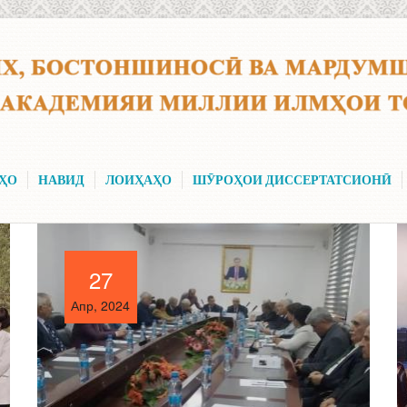
ҲО
НАВИД
ЛОИҲАҲО
ШӮРОҲОИ ДИССЕРТАТСИОНӢ
27
27
Апр, 2024
Апр, 2024