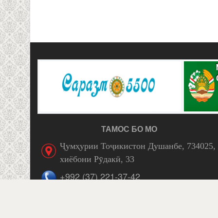
ТАМОС БО МО
Ҷумҳурии Тоҷикистон Душанбе, 734025,
хиёбони Рӯдакӣ, 33
+992 (37) 221-37-42
Facebook