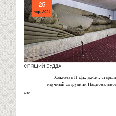
25
25
Апр, 2024
Апр, 2024
СПЯЩИЙ БУДДА
Ходжаева Н.Дж. д.и.н., старш
научный сотрудник Национально
492
PAGES