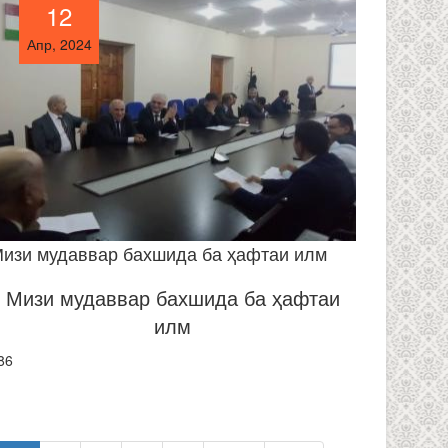
12
12
Апр, 2024
Апр, 2024
изи мудаввар бахшида ба ҳафтаи илм
Мизи мудаввар бахшида ба ҳафтаи
илм
86