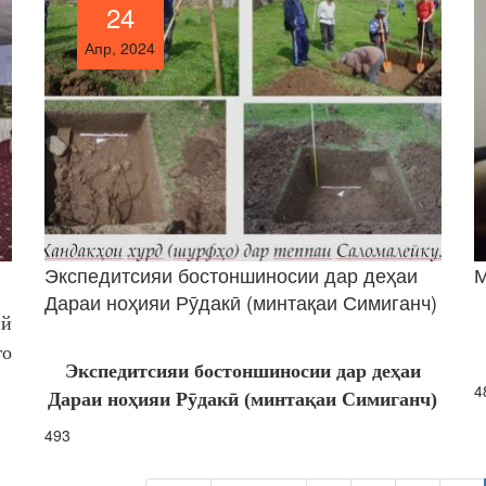
24
24
Апр, 2024
Апр, 2024
Экспедитсияи бостоншиносии дар деҳаи
М
Дараи ноҳияи Рӯдакӣ (минтақаи Симиганч)
ий
го
Экспедитсияи бостоншиносии дар
деҳаи
4
Дараи ноҳияи Рӯдакӣ (минтақаи Симиганч)
493