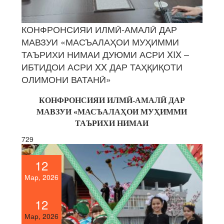
КОНФРОНСИЯИ ИЛМӢ-АМАЛӢ ДАР
МАВЗУИ «МАСЪАЛАҲОИ МУҲИММИ
ТАЪРИХИ НИМАИ ДУЮМИ АСРИ XIX –
ИБТИДОИ АСРИ XX ДАР ТАҲҚИҚОТИ
ОЛИМОНИ ВАТАНӢ»
КОНФРОНСИЯИ ИЛМӢ-
АМАЛ
Ӣ
ДАР
МАВЗУИ
«МАСЪАЛА
Ҳ
ОИ
МУ
Ҳ
ИММИ
ТАЪРИХИ
НИМАИ
729
12
Мар, 2026
12
Мар, 2026