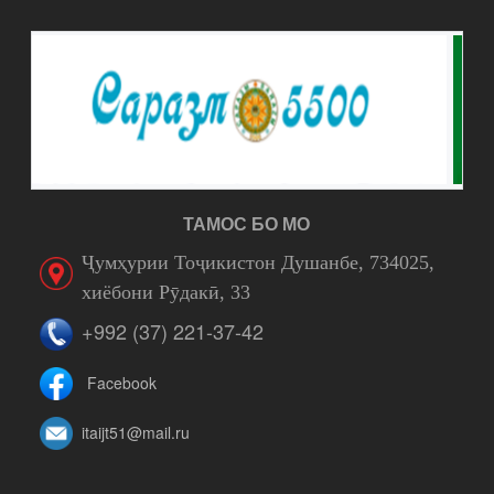
ТАМОС БО МО
Ҷумҳурии Тоҷикистон Душанбе, 734025,
хиёбони Рӯдакӣ, 33
+992 (37) 221-37-42
Facebook
itaijt51@mail.ru