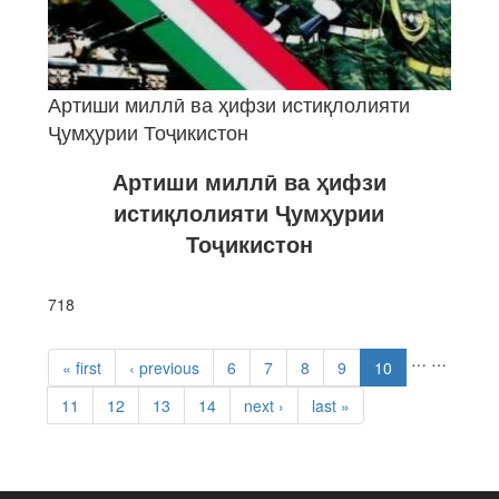
Артиши миллӣ ва ҳифзи истиқлолияти
Ҷумҳурии Тоҷикистон
Артиши миллӣ ва ҳифзи
истиқлолияти Ҷумҳурии
Тоҷикистон
718
PAGES
…
…
« first
‹ previous
6
7
8
9
10
11
12
13
14
next ›
last »