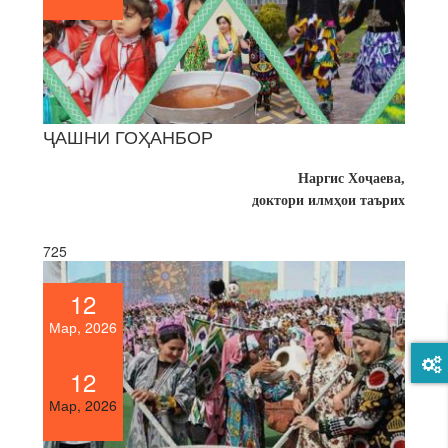
ҶАШНИ ГОҲАНБОР
Наргис Хоҷаева,
доктори илмҳои таърих
725
12
Мар, 2026
12
Мар, 2026