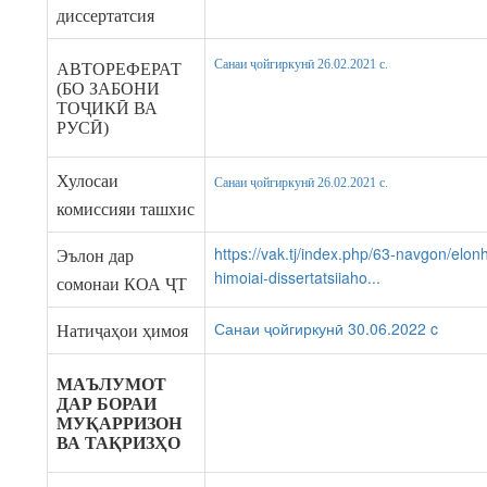
диссертатсия
Санаи ҷойгиркунӣ 26.02.2021 c.
АВТОРЕФЕРАТ
(БО ЗАБОНИ
ТОҶИКӢ ВА
РУСӢ)
Хулосаи
Санаи ҷойгиркунӣ 26.02.2021 c.
комиссияи ташхис
https://vak.tj/index.php/63-navgon/elon
Эълон дар
himoiai-dissertatsiiaho...
сомонаи КОА ҶТ
Санаи ҷойгиркунӣ 30.06.2022 c
Натиҷаҳои ҳимоя
МАЪЛУМОТ
ДАР БОРАИ
МУҚАРРИЗОН
ВА ТАҚРИЗҲО