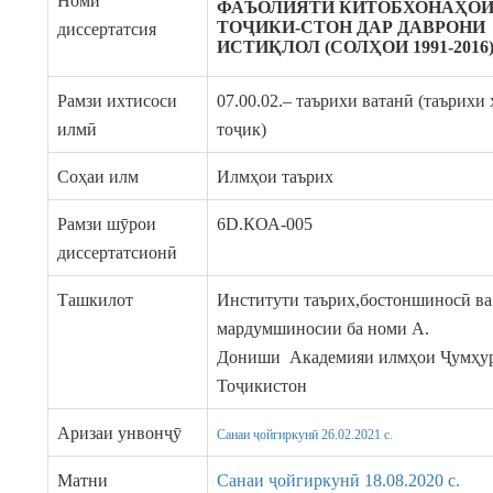
Номи
ФАЪОЛИЯТИ КИТОБХОНАҲО
ТОҶИКИ-СТОН ДАР ДАВРОНИ
диссертатсия
ИСТИҚЛОЛ (СОЛҲОИ 1991-2016
Рамзи ихтисоси
07.00.02.– таърихи ватанӣ (таърихи
илмӣ
тоҷик)
Соҳаи илм
Илмҳои таърих
Рамзи шӯрои
6D.КОА-005
диссертатсионӣ
Ташкилот
Институти таърих,бостоншиносӣ ва
мардумшиносии ба номи А.
Дониши Академияи илмҳои Ҷумҳу
Тоҷикистон
Аризаи унвонҷӯ
Санаи ҷойгиркунӣ 26.02.2021 c.
Матни
Санаи ҷойгиркунӣ 18.08.2020 c.