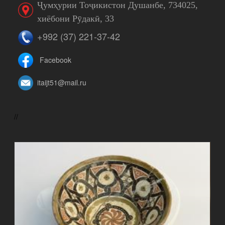
Ҷумҳурии Тоҷикистон Душанбе, 734025,
хиёбони Рӯдакӣ, 33
+992 (37) 221-37-42
Facebook
itaijt51@mail.ru
//