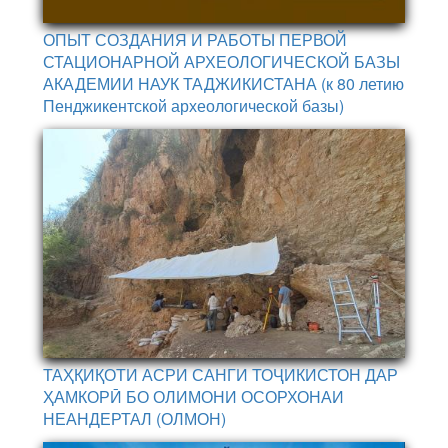
ОПЫТ СОЗДАНИЯ И РАБОТЫ ПЕРВОЙ
СТАЦИОНАРНОЙ АРХЕОЛОГИЧЕСКОЙ БАЗЫ
АКАДЕМИИ НАУК ТАДЖИКИСТАНА (к 80 летию
Пенджикентской археологической базы)
ТАҲҚИҚОТИ АСРИ САНГИ ТОҶИКИСТОН ДАР
ҲАМКОРӢ БО ОЛИМОНИ ОСОРХОНАИ
НЕАНДЕРТАЛ (ОЛМОН)