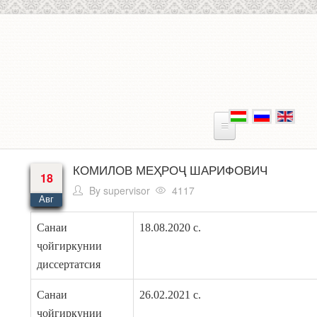
Skip to main content
КОМИЛОВ МЕҲРОҶ ШАРИФОВИЧ​
18
By
supervisor
4117
Авг
Санаи
18.08.2020 с.
ҷойгиркунии
диссертатсия
Санаи
26.02.2021 с.
ҷойгиркунии