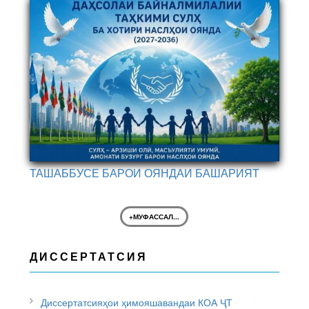
ТАШАББУСЕ БАРОИ ОЯНДАИ БАШАРИЯТ
+МУФАССАЛ...
ДИССЕРТАТСИЯ
Диссертатсияҳои ҳимояшавандаи КОА ҶТ