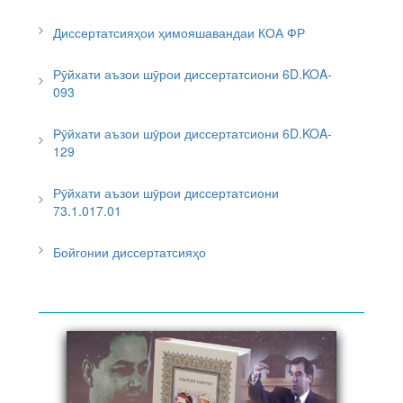
Диссертатсияҳои ҳимояшавандаи КОА ФР
Рӯйхати аъзои шӯрои диссертатсиони 6D.KOA-
093
Рӯйхати аъзои шӯрои диссертатсиони 6D.KOA-
129
Рӯйхати аъзои шӯрои диссертатсиони
73.1.017.01
Бойгонии диссертатсияҳо