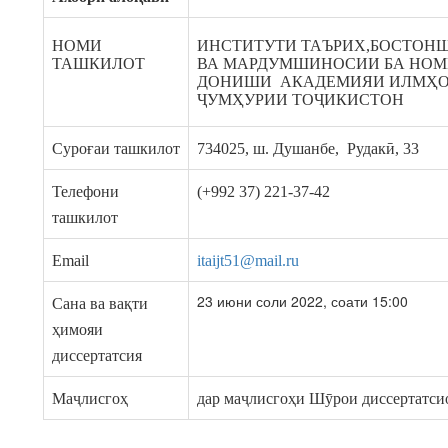
НОМИ
ИНСТИТУТИ ТАЪРИХ,БОСТОН
ТАШКИЛОТ
ВА МАРДУМШИНОСИИ БА НОМ
ДОНИШИ АКАДЕМИЯИ ИЛМҲ
ҶУМҲУРИИ ТОҶИКИСТОН
Суроғаи ташкилот
734025, ш. Душанбе, Рудакӣ, 33
Телефони
(+992 37) 221-37-42
ташкилот
Email
itaijt51@mail.ru
23 июни соли 2022, соати 15:00
Сана ва вақти
ҳимояи
диссертатсия
Маҷлисгоҳ
дар маҷлисгоҳи Шӯрои диссертатси