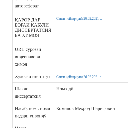
автореферат
Санаи ҷойгиркунӣ 26.02.2021 c.
ҚАРОР ДАР
БОРАИ ҚАБУЛИ
ДИССЕРТАТСИЯ
БА ҲИМОЯ
URL-суроғаи
—
видеонавори
ҳимоя
Хулосаи институт
Санаи ҷойгиркунӣ 26.02.2021 c.
Шакли
Номзадӣ
диссертатсия
Насаб, ном , номи
Комилов Меҳроҷ Шарифович
падари унвонҷӯ