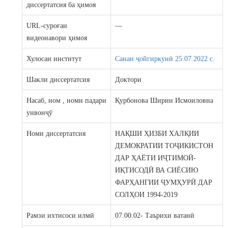
диссертатсия ба ҳимоя
URL-суроғаи
—
видеонавори ҳимоя
Хулосаи институт
Санаи ҷойгиркунӣ 25.07.2022 c.
Шакли диссертатсия
Доктори
Насаб, ном , номи падари
Қурбонова Ширин Исмоиловна
унвонҷӯ
Номи диссертатсия
НАҚШИ ҲИЗБИ ХАЛҚИИ
ДЕМОКРАТИИ ТОҶИКИСТОН
ДАР ҲАЁТИ ИҶТИМОӢ-
ИҚТИСОДӢ ВА СИЁСИЮ
ФАРҲАНГИИ ҶУМҲУРӢ ДАР
СОЛҲОИ 1994-2019
Рамзи ихтисоси илмӣ
07.00.02- Таърихи ватанӣ