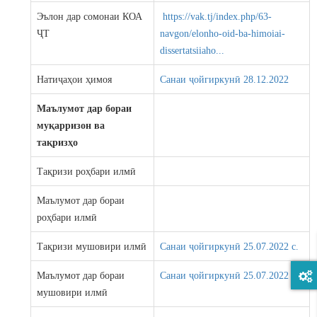
Эълон дар сомонаи КОА
https://vak.tj/index.php/63-
ҶТ
navgon/elonho-oid-ba-himoiai-
dissertatsiiaho...
Натиҷаҳои ҳимоя
Санаи ҷойгиркунӣ 28.12.2022
Маълумот дар бораи
муқарризон ва
тақризҳо
Тақризи роҳбари илмӣ
Маълумот дар бораи
роҳбари илмӣ
Тақризи мушовири илмӣ
Санаи ҷойгиркунӣ 25.07.2022 c.
Маълумот дар бораи
Санаи ҷойгиркунӣ 25.07.2022 c.
мушовири илмӣ