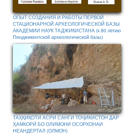
ОПЫТ СОЗДАНИЯ И РАБОТЫ ПЕРВОЙ
СТАЦИОНАРНОЙ АРХЕОЛОГИЧЕСКОЙ БАЗЫ
АКАДЕМИИ НАУК ТАДЖИКИСТАНА (к 80 летию
Пенджикентской археологической базы)
ТАҲҚИҚОТИ АСРИ САНГИ ТОҶИКИСТОН ДАР
ҲАМКОРӢ БО ОЛИМОНИ ОСОРХОНАИ
НЕАНДЕРТАЛ (ОЛМОН)