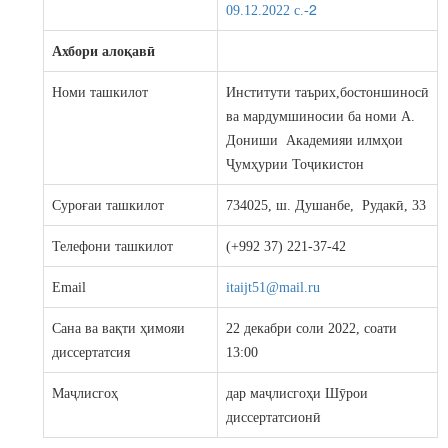
2
09.12.2022 c.-
Ахбори алоқавӣ
Номи ташкилот
Институти таърих,бостоншиносӣ
ва мардумшиносии ба номи А.
Дониши Академияи илмҳои
Ҷумҳурии Тоҷикистон
Суроғаи ташкилот
734025, ш. Душанбе, Рудакӣ, 33
Телефони ташкилот
(+992 37) 221-37-42
Email
itaijt51@mail.ru
Сана ва вақти ҳимояи
22 декабри соли 2022, соати
диссертатсия
13:00
Маҷлисгоҳ
дар маҷлисгоҳи Шӯрои
диссертатсионӣ