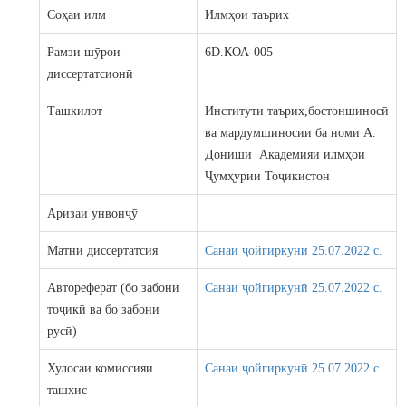
Соҳаи илм
Илмҳои таърих
Рамзи шӯрои
6D.КОА-005
диссертатсионӣ
Ташкилот
Институти таърих,бостоншиносӣ
ва мардумшиносии ба номи А.
Дониши Академияи илмҳои
Ҷумҳурии Тоҷикистон
Аризаи унвонҷӯ
Матни диссертатсия
Санаи ҷойгиркунӣ 25.07.2022 c.
Автореферат (бо забони
Санаи ҷойгиркунӣ 25.07.2022 c.
тоҷикӣ ва бо забони
русӣ)
Хулосаи комиссияи
Санаи ҷойгиркунӣ 25.07.2022 c.
ташхис