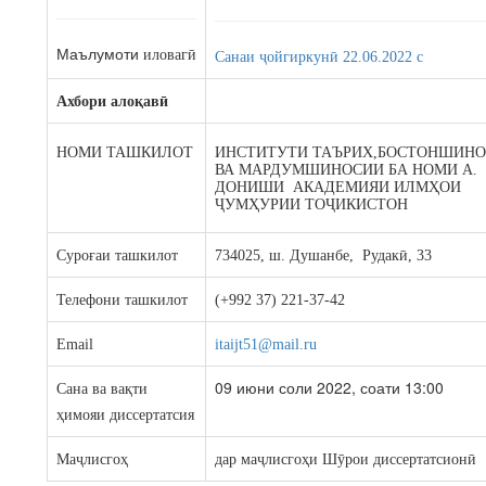
Маълумоти
иловагӣ
Санаи ҷойгиркунӣ 22.06.2022 c
Ахбори алоқавӣ
НОМИ ТАШКИЛОТ
ИНСТИТУТИ ТАЪРИХ,БОСТОНШИН
ВА МАРДУМШИНОСИИ БА НОМИ А.
ДОНИШИ АКАДЕМИЯИ ИЛМҲОИ
ҶУМҲУРИИ ТОҶИКИСТОН
Суроғаи ташкилот
734025, ш. Душанбе, Рудакӣ, 33
Телефони ташкилот
(+992 37) 221-37-42
Email
itaijt51@mail.ru
09 июни соли 2022, соати 13:00
Сана ва вақти
ҳимояи диссертатсия
Маҷлисгоҳ
дар маҷлисгоҳи Шӯрои диссертатсионӣ