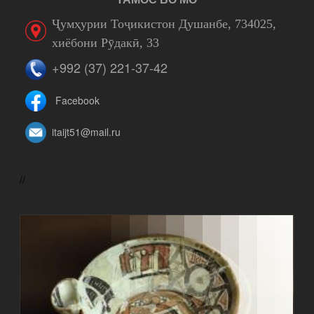
Ҷумҳурии Тоҷикистон Душанбе, 734025,
хиёбони Рӯдакӣ, 33
+992 (37) 221-37-42
Facebook
itaijt51@mail.ru
//