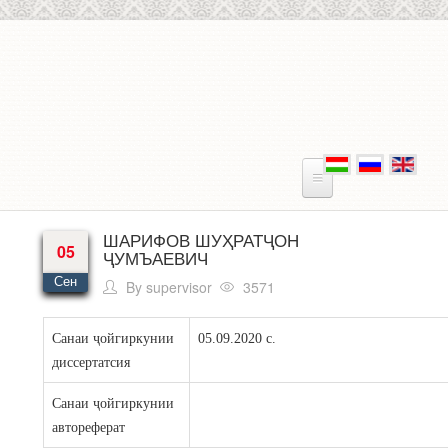
Skip to main content
ШАРИФОВ ШУҲРАТҶОН
05
ҶУМЪАЕВИЧ
Сен
By
supervisor
3571
Санаи ҷойгиркунии
05.09.2020 с.
диссертатсия
Санаи ҷойгиркунии
автореферат