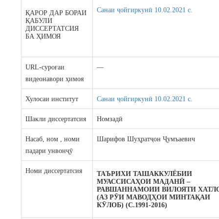
Санаи ҷойгиркунӣ 10.02.2021 c.
ҚАРОР ДАР БОРАИ
ҚАБУЛИ
ДИССЕРТАТСИЯ
БА ҲИМОЯ
URL-суроғаи
—
видеонавори ҳимоя
Хулосаи институт
Санаи ҷойгиркунӣ 10.02.2021 c.
Шакли диссертатсия
Номзадӣ
Насаб, ном , номи
Шарифов Шуҳратҷон Ҷумъаевич
падари унвонҷӯ
Номи диссертатсия
ТАЪРИХИ ТАШАККУЛЁБИИ
МУАССИСАҲОИ МАДАНӢ –
РАВШАННАМОИИ ВИЛОЯТИ ХАТЛ
(АЗ РӮИ МАВОДҲОИ МИНТАҚАИ
КӮЛОБ) (С.1991-2016)