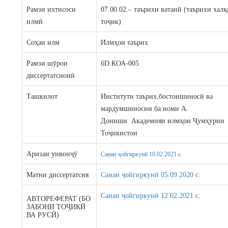
Рамзи ихтисоси
07.00.02.– таърихи ватанӣ (таърихи хал
илмӣ
тоҷик)
Соҳаи илм
Илмҳои таърих
Рамзи шӯрои
6D.КОА-005
диссертатсионӣ
Ташкилот
Институти таърих,бостоншиносӣ ва
мардумшиносии ба номи А.
Дониши Академияи илмҳои Ҷумҳурии
Тоҷикистон
Аризаи унвонҷӯ
Санаи ҷойгиркунӣ 10.02.2021 c.
Матни диссертатсия
Санаи ҷойгиркунӣ 05.09.2020 c.
Санаи ҷойгиркунӣ 12.02.2021 c.
АВТОРЕФЕРАТ (БО
ЗАБОНИ ТОҶИКӢ
ВА РУСӢ)