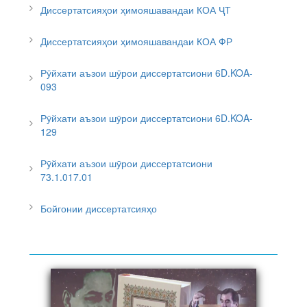
Диссертатсияҳои ҳимояшавандаи КОА ҶТ
Диссертатсияҳои ҳимояшавандаи КОА ФР
Рӯйхати аъзои шӯрои диссертатсиони 6D.KOA-
093
Рӯйхати аъзои шӯрои диссертатсиони 6D.KOA-
129
Рӯйхати аъзои шӯрои диссертатсиони
73.1.017.01
Бойгонии диссертатсияҳо