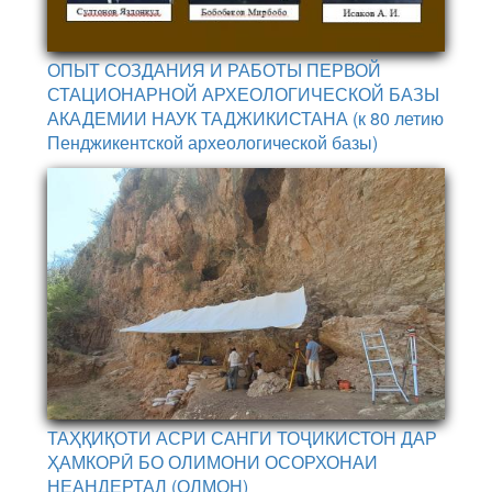
ОПЫТ СОЗДАНИЯ И РАБОТЫ ПЕРВОЙ
СТАЦИОНАРНОЙ АРХЕОЛОГИЧЕСКОЙ БАЗЫ
АКАДЕМИИ НАУК ТАДЖИКИСТАНА (к 80 летию
Пенджикентской археологической базы)
ТАҲҚИҚОТИ АСРИ САНГИ ТОҶИКИСТОН ДАР
ҲАМКОРӢ БО ОЛИМОНИ ОСОРХОНАИ
НЕАНДЕРТАЛ (ОЛМОН)