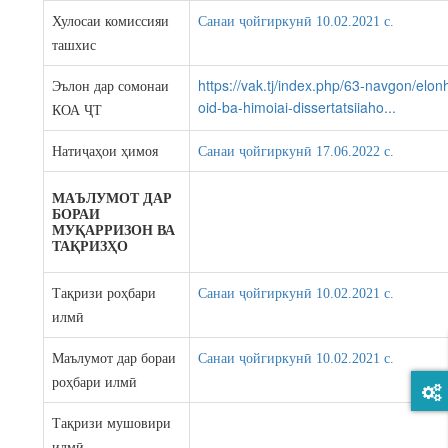
Хулосаи комиссияи
Санаи ҷойгиркунӣ 10.02.2021 c.
ташхис
https://vak.tj/index.php/63-navgon/elon
Эълон дар сомонаи
oid-ba-himoiai-dissertatsiiaho...
КОА ҶТ
Натиҷаҳои ҳимоя
Санаи ҷойгиркунӣ 17.06.2022 c.
МАЪЛУМОТ ДАР
БОРАИ
МУҚАРРИЗОН ВА
ТАҚРИЗҲО
Тақризи роҳбари
Санаи ҷойгиркунӣ 10.02.2021 c.
илмӣ
Маълумот дар бораи
Санаи ҷойгиркунӣ 10.02.2021 c.
роҳбари илмӣ
Тақризи мушовири
илмӣ