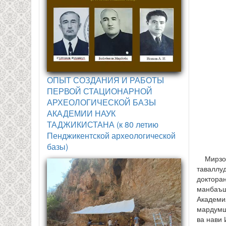
ОПЫТ СОЗДАНИЯ И РАБОТЫ
ПЕРВОЙ СТАЦИОНАРНОЙ
АРХЕОЛОГИЧЕСКОЙ БАЗЫ
АКАДЕМИИ НАУК
ТАДЖИКИСТАНА (к 80 летию
Пенджикентской археологической
базы)
Мирзоев
таваллуд
докторан
манбаъш
Академи
мардумши
ва нави