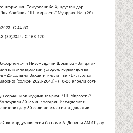
 лашкаркашии Темурланг ба Ҳиндустон дар
и Арабшоҳ / Ш. Мирзоев // Муаррих. №1 (29)
2023.-С.44-50.
 (39)2024.-С.163-170.
 «Зафарнома»-и Низомуддини Шомӣ ва «Зиндагии
ияи илмӣ-назариявии устодон, кормандон ва
а «25-солагии Ваҳдати миллӣ» ва «Бистсолаи
маориф (солҳои 2020-2040)» (18-23 апрели соли
н сарчашмаи муҳими таърихӣ / Ш. Мирзоев //
а таҷлили 30-юмин солгарди Истиқлолияти
анитарӣ) дар 30 соли истиқлолияти давлатии
носӣ ва мардумшиносии ба номи А. Дониши АМИТ дар