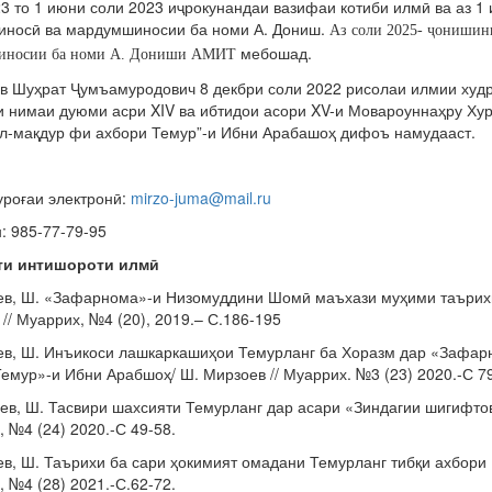
3 то 1 июни соли 2023 иҷрокунандаи вазифаи котиби илмӣ ва аз 1 
иносӣ ва мардумшиносии ба номи А. Дониш.
Аз соли 2025- ҷонишин
мебошад.
иносии ба номи А. Дониши АМИТ
 Шуҳрат Ҷумъамуродович 8 декбри соли 2022 рисолаи илмии худр
и нимаи дуюми асри XIV ва ибтидои асори XV-и Мовароуннаҳру Ху
-л-мақдур фи ахбори Темур”-и Ибни Арабашоҳ дифоъ намудааст.
уроғаи электронӣ:
mirzo-juma@mail.ru
: 985-77-79-95
ти интишороти илм
ӣ
ев, Ш. «Зафарнома»-и Низомуддини Шомӣ маъхази муҳими таърихии
// Муаррих, №4 (20), 2019.– С.186-195
ев, Ш. Инъикоси лашкаркашиҳои Темурланг ба Хоразм дар «Зафар
емур»-и Ибни Арабшоҳ/ Ш. Мирзоев // Муаррих. №3 (23) 2020.-С 7
ев, Ш. Тасвири шахсияти Темурланг дар асари «Зиндагии шигифтов
 №4 (24) 2020.-С 49-58.
в, Ш. Таърихи ба сари ҳокимият омадани Темурланг тибқи ахбори
 №4 (28) 2021.-С.62-72.