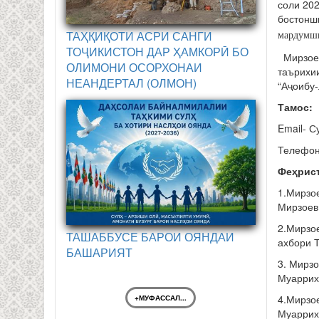
соли 202
бостонш
ТАҲҚИҚОТИ АСРИ САНГИ
мардумш
ТОҶИКИСТОН ДАР ҲАМКОРӢ БО
Мирзоев
ОЛИМОНИ ОСОРХОНАИ
таърихи
НЕАНДЕРТАЛ (ОЛМОН)
“Аҷоибу
Тамос
:
Email- С
Телефон
Фе
ҳ
рис
1.Мирзо
Мирзоев 
2.Мирзо
ТАШАББУСЕ БАРОИ ОЯНДАИ
ахбори Т
БАШАРИЯТ
3. Мирзо
Муаррих,
4.Мирзое
+МУФАССАЛ...
Муаррих,