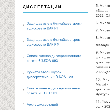
5. Мирз
ДИССЕРТАЦИИ
«Зафарн
2022.-С.
6. Мирзо
Защищаемые в ближайшее время
в диссовете ВАК РТ
7. Мирз
8. Мирзо
Защищаемые в ближайшее время
в диссовете ВАК РФ
Маводи
9. Мирз
Список членов диссертационного
шигифто
совета 6D.KOA-093
донишҷӯ
омӯзиш в
2022-ҳаф
Рӯйхати аъзои шӯрои
диссертатсиони 6D.KOA-129
10. Мир
Маҷмӯи 
Список членов диссертационного
давлатии
совета 73.1.017.01
Ҷумҳурии
11
.
Гузо
Архив диссертаций
соли 202