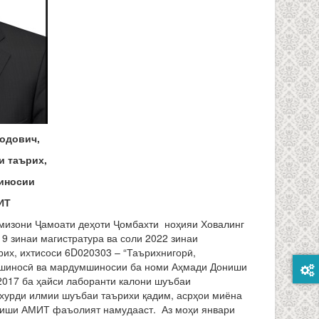
одович,
и таърих,
иносии
ИТ
изони Ҷамоати деҳоти Ҷомбахти ноҳияи Ховалинг
9 зинаи магистратура ва соли 2022 зинаи
их, ихтисоси 6D020303 – “Таърихнигорӣ,
оншиносӣ ва мардумшиносии ба номи Аҳмади Дониши
2017 ба ҳайси лаборанти калони шуъбаи
 хурди илмии шуъбаи таърихи қадим, асрҳои миёна
ониши АМИТ фаъолият намудааст. Аз моҳи январи