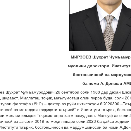
МИРЗОЕВ Шу
ҳ
рат
Ҷ
умъамур
муовини директори Институт
бостоншинос
ӣ
ва мардумш
ба номи А. Дониши АМ
 Шуҳрат Ҷумъамуродович 26 сентябри соли 1988 дар деҳаи Шехм
 шудааст. Миллаташ тоҷик, маълумоташ олии пурра буда, соли 201
тураи фалсафа (PhD) – доктор аз рӯйи ихтисосҳои 6D020300 –Таър
иносӣ ва методҳои таҳқиқоти таърихӣ”-и Институти таърих, бост
яи миллии илмҳои Тоҷикистонро хатм намудааст. Мавсуф аз соли 
носӣ ва аз соли 2019 то моҳи январи соли 2023 ба ҳайси ходими
 Институти таърих, бостоншиносӣ ва мардумшиносии ба номи А.Д