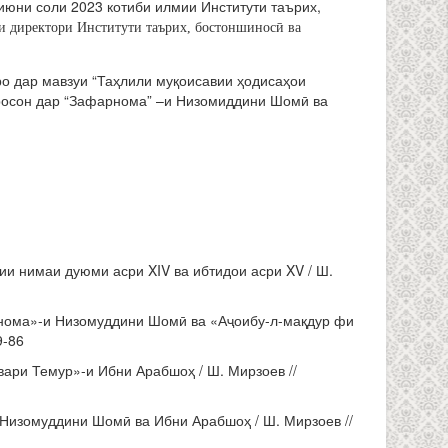
июни соли 2023 котиби илмии Институти таърих,
и директори Институти таърих, бостоншиносӣ ва
о дар мавзуи “Таҳлили муқоисавии ҳодисаҳои
росон дар “Зафарнома” –и Низомиддини Шомӣ ва
 нимаи дуюми асри XIV ва ибтидои асри XV / Ш.
нома»-и Низомуддини Шомӣ ва «Аҷоибу-л-мақдур фи
9-86
ари Темур»-и Ибни Арабшоҳ / Ш. Мирзоев //
 Низомуддини Шомӣ ва Ибни Арабшоҳ / Ш. Мирзоев //