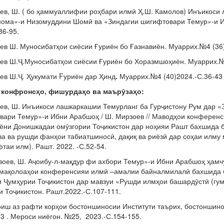
оев, Ш. ( бо ҳаммуаллифии роҳбари илмӣ Ҳ.Ш. Камолов) Инъикоси
ома»-и Низомуддини Шомӣ ва «Зиндагии шигифтовари Темур»-и Ибн
86-95.
ев Ш. Муносибатҳои сиёсии Ғуриён бо Ғазнавиён. Муаррих.№4 (36)
оев Ш.Ҷ.Муносибатҳои сиёсии Ғуриён бо Хоразмшоҳиён. Муаррих.№3
ев Ш.Ҷ. Ҳукумати Fуриён дар Ҳинд
.
Муаррих.№4 (40)2024.-С.36-43
 конфронс
ҳ
о, фишурда
ҳ
о ва маър
ӯ
за
ҳ
о:
оев, Ш. Инъикоси лашкаркашии Темурланг ба Гурҷистону Рум дар
вари Темур»-и Ибни Арабшоҳ / Ш. Мирзоев // Маводҳои конференс
ёни Донишкадаи омӯзгории Тоҷикистон дар ноҳияи Рашт бахшида б
а ва рушди фанҳои табиатшиносӣ, дақиқ ва риёзӣ дар соҳаи илму 
таи илм). Рашт. 2022. -С.52-54.
зоев, Ш. Аҷоибу-л-мақдур фи ахбори Темур»-и Ибни Арабшоҳ ҳамчу
мақолоаҳои конференсияи илмӣ –амалии байналмилалӣ бахшида б
 Ҷумҳурии Тоҷикистон дар мавзуи «Рушди илмҳои башардӯстӣ (гум
 Тоҷикистон. Рашт.2022.-С.107-111.
риш аз рафти корҳои бостоншиносии Институти таърих, бостонши
3 . Мероси ниёгон. №25, 2023.-С.154-155.