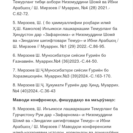
Темурланг тибқи ахбори Низомуддини Шомӣ ва Ибни
Арабшоҳ / Ш. Мирзоев // Муаррих, №4 (28) 2021.-
С.62-72.
5. Мирзоев, Ш. ( бо ҳаммуаллифии роҳбари илмӣ
Ҳ.Ш. Камолов) Инъикоси лашкаркашии Темурланг ба
Ҳиндустон дар «Зафарнома»-и Низомуддини Шомӣ
ва «Зиндагии шигифтовари Темур»-и Ибни Арабшоҳ /
Ш. Мирзоев // Муаррих. №1 (29) 2022.-С.86-95.
6. Мирзоев Ш. Муносибатҳои сиёсии Ғуриён бо
Ғазнавиён. Муаррих.№4 (36)2023.-С.44-50.
7. Мирзоев Ш.Ҷ.Муносибатҳои сиёсии Ғуриён бо
Хоразмшоҳиён. Муаррих.№3 (39)2024.-С.163-170.
8. Мирзоев Ш.Ҷ. Ҳукумати Fуриён дар Ҳинд
.
Муаррих.
№4 (40)2024.-С.36-43
Маводи конфронс
ҳ
о, фишурда
ҳ
о ва маър
ӯ
за
ҳ
о:
9. Мирзоев, Ш. Инъикоси лашкаркашии Темурланг ба
Гурҷистону Рум дар «Зафарнома»-и Низомуддини
Шомӣ ва «Зиндагии шигифтовари Темур»-и Ибни
Арабшоҳ / Ш. Мирзоев // Маводҳои конференсияи
илмӣ-назариявии устодон, кормандон ва донишҷӯёни