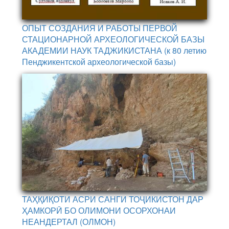
ОПЫТ СОЗДАНИЯ И РАБОТЫ ПЕРВОЙ
СТАЦИОНАРНОЙ АРХЕОЛОГИЧЕСКОЙ БАЗЫ
АКАДЕМИИ НАУК ТАДЖИКИСТАНА (к 80 летию
Пенджикентской археологической базы)
ТАҲҚИҚОТИ АСРИ САНГИ ТОҶИКИСТОН ДАР
ҲАМКОРӢ БО ОЛИМОНИ ОСОРХОНАИ
НЕАНДЕРТАЛ (ОЛМОН)