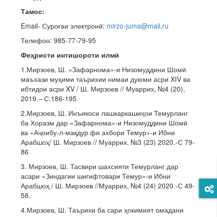
Тамос
:
Email- Суроғаи электронӣ:
mirzo-juma@mail.ru
Телефон: 985-77-79-95
Фе
ҳ
ристи интишороти илм
ӣ
1.Мирзоев, Ш. «Зафарнома»-и Низомуддини Шомӣ
маъхази муҳими таърихии нимаи дуюми асри XIV ва
ибтидои асри XV / Ш. Мирзоев // Муаррих, №4 (20),
2019.– С.186-195
2.Мирзоев, Ш. Инъикоси лашкаркашиҳои Темурланг
ба Хоразм дар «Зафарнома»-и Низомуддини Шомӣ
ва «Аҷоибу-л-мақдур фи ахбори Темур»-и Ибни
Арабшоҳ/ Ш. Мирзоев // Муаррих. №3 (23) 2020.-С 79-
86
3. Мирзоев, Ш. Тасвири шахсияти Темурланг дар
асари «Зиндагии шигифтовари Темур»-и Ибни
Арабшоҳ / Ш. Мирзоев //Муаррих, №4 (24) 2020.-С 49-
58.
4.Мирзоев, Ш. Таърихи ба сари ҳокимият омадани