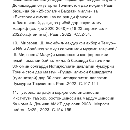
Донишкадаи омӯзгории Тоҷикистон дар ноҳияи Рашт
бахшида ба «25-солагии Ваҳдати миллӣ» ва
«Бистсолаи омӯзиш ва ва рушди фанҳои
табиатшиносӣ, дақиқ ва риёзӣ дар соҳаи илму
маориф (солҳои 2020-2040)» (18-23 апрели соли
2022-ҳафтаи илм). Рашт. 2022. -С.52-54.
10. Мирзоев, Ш. Аҷоибу-л-мақдур фи ахбори Темур»-
и Ибни Арабшоҳ ҳамчун сарчашмаи муҳими таърихӣ /
Ш. Мирзоев // Маҷмӯи мақолоаҳои конференсияи
илмӣ –амалии байналмилалӣ бахшида ба таҷлили
30-юмин солгарди Истиқлолияти давлатии Ҷумҳурии
Тоҷикистон дар мавзуи «Рушди илмҳои башардӯстӣ
(гуманитарӣ) дар 30 соли истиқлолияти давлатии
Ҷумҳурии Тоҷикистон. Рашт.2022.-С.107-111.
11
.
Гузориш аз рафти корҳои бостоншиносии
Институти таърих, бостоншиносӣ ва мардумшиносии
ба номи А. Дониши АМИТ дар соли 2023 . Мероси
ниёгон. №25, 2023.-С.154-155.