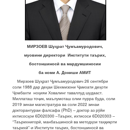
МИРЗОЕВ Шу
ҳ
рат
Ҷ
умъамуродович,
муовини директори Институти таърих,
бостоншинос
ӣ
ва мардумшиносии
ба номи А. Дониши АМИТ
Мирзоев Шуҳрат Ҷумъамуродович 26 сентябри
соли 1988 дар деҳаи Шехмизони Ҷамоати деҳоти
Ҷомбахти ноҳияи Ховалинг таваллуд шудааст.
Миллаташ тоҷик, маълумоташ олии пурра буда, соли
2019 зинаи магистратура ва соли 2022 зинаи
докторантураи фалсафа (PhD) – доктор аз рӯйи
ихтисосҳои 6D020300 –Таърих, ихтисоси 6D020303 –
“Таърихнигорӣ, манбаъшиносӣ ва методҳои таҳқиқоти
таърихӣ”-и Институти таърих, бостоншиносӣ ва