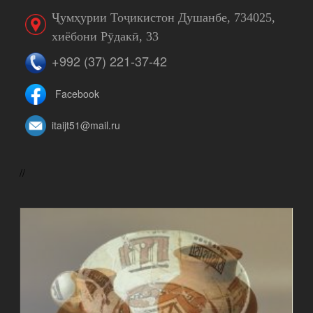
Ҷумҳурии Тоҷикистон Душанбе, 734025,
хиёбони Рӯдакӣ, 33
+992 (37) 221-37-42
Facebook
itaijt51@mail.ru
//