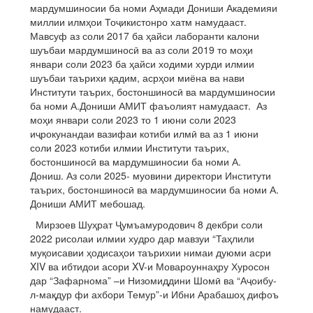
мардумшиносии ба номи Аҳмади Дониши Академияи
миллии илмҳои Тоҷикистонро хатм намудааст.
Мавсуф аз соли 2017 ба ҳайси лаборанти калони
шуъбаи мардумшиносӣ ва аз соли 2019 то моҳи
январи соли 2023 ба ҳайси ходими хурди илмии
шуъбаи таърихи қадим, асрҳои миёна ва нави
Институти таърих, бостоншиносӣ ва мардумшиносии
ба номи А.Дониши АМИТ фаъолият намудааст. Аз
моҳи январи соли 2023 то 1 июни соли 2023
иҷрокунандаи вазифаи котиби илмӣ ва аз 1 июни
соли 2023 котиби илмии Институти таърих,
бостоншиносӣ ва мардумшиносии ба номи А.
Дониш. Аз соли 2025- муовини директори Институти
таърих, бостоншиносӣ ва мардумшиносии ба номи А.
Дониши АМИТ мебошад.
Мирзоев Шуҳрат Ҷумъамуродович 8 декбри соли
2022 рисолаи илмии худро дар мавзуи “Таҳлили
муқоисавии ҳодисаҳои таърихии нимаи дуюми асри
XIV ва ибтидои асори XV-и Мовароуннаҳру Хуросон
дар “Зафарнома” –и Низомиддини Шомӣ ва “Аҷоибу-
л-мақдур фи ахбори Темур”-и Ибни Арабашоҳ дифоъ
намудааст.