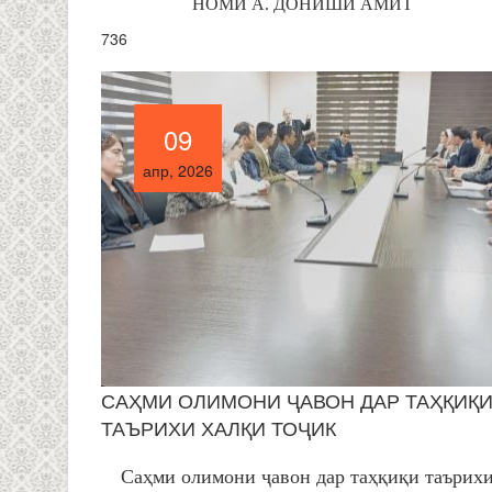
НОМИ А. ДОНИШИ АМИТ
736
09
09
апр, 2026
апр, 2026
САҲМИ ОЛИМОНИ ҶАВОН ДАР ТАҲҚИҚ
ТАЪРИХИ ХАЛҚИ ТОҶИК
Саҳми олимони ҷавон дар таҳқиқи таърих