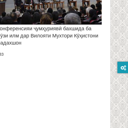
онференсияи ҷумҳуриявӣ бахшида ба
ӯзи илм дар Вилояти Мухтори Кӯҳистони
Бадахшон
33