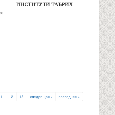
ИНСТИТУТИ
ТАЪРИХ
30
…
…
11
12
13
следующая ›
последняя »