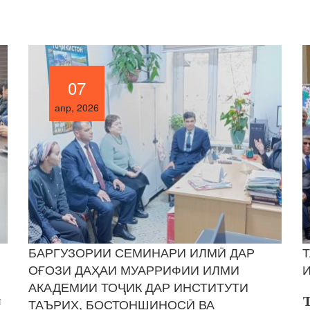
07
07
апр, 2026
апр, 2026
И
БАРГУЗОРИИ СЕМИНАРИ ИЛМӢ ДАР
ОҒОЗИ ДАҲАИ МУАРРИФИИ ИЛМИ
АКАДЕМИИ ТОҶИК ДАР ИНСТИТУТИ
и
ТАЪРИХ, БОСТОНШИНОСӢ ВА