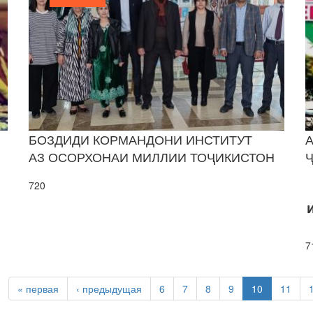
И
БОЗДИДИ КОРМАНДОНИ ИНСТИТУТ
А
АЗ ОСОРХОНАИ МИЛЛИИ ТОҶИКИСТОН
Ҷ
720
7
« первая
‹ предыдущая
6
7
8
9
10
11