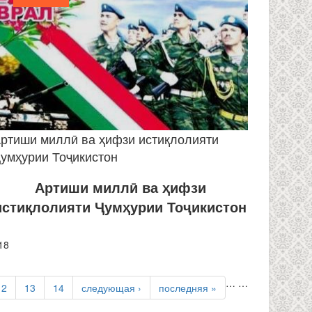
ртиши миллӣ ва ҳифзи истиқлолияти
умҳурии Тоҷикистон
Артиши миллӣ ва ҳифзи
истиқлолияти Ҷумҳурии Тоҷикистон
18
…
…
12
13
14
следующая ›
последняя »