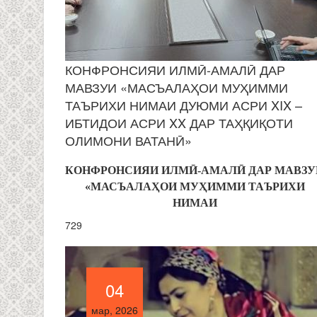
КОНФРОНСИЯИ ИЛМӢ-АМАЛӢ ДАР
МАВЗУИ «МАСЪАЛАҲОИ МУҲИММИ
ТАЪРИХИ НИМАИ ДУЮМИ АСРИ XIX –
ИБТИДОИ АСРИ XX ДАР ТАҲҚИҚОТИ
ОЛИМОНИ ВАТАНӢ»
КОНФРОНСИЯИ ИЛМӢ-
АМАЛ
Ӣ
ДАР
МАВЗУ
«МАСЪАЛА
Ҳ
ОИ
МУ
Ҳ
ИММИ
ТАЪРИХИ
НИМАИ
729
04
04
мар, 2026
мар, 2026