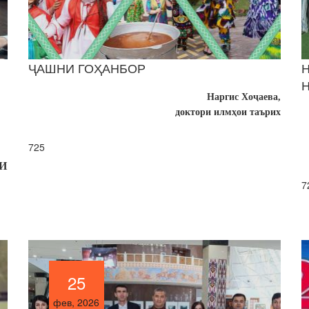
ҶАШНИ ГОҲАНБОР
Наргис Хоҷаева,
доктори илмҳои таърих
725
И
7
25
25
фев, 2026
фев, 2026