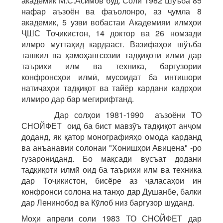
академик М.С.Асимов буд. Соли 1982 Шўъба 85
нафар аъзоён ва фаъолонро, аз ҷумла 8
академик, 5 узви вобастаи Академияи илмҳои
ҶШС Тоҷикистон, 14 доктор ва 26 номзади
илмро муттаҳид кардааст. Вазифаҳои шўъба
ташкил ва ҳамоҳангсозии тадқиқоти илмӣ дар
таърихи илм ва техника, баргузории
конфронсҳои илмӣ, мусоидат ба интишори
натиҷаҳои тадқиқот ва тайёр кардани кадрҳои
илмиро дар бар мегирифтанд.
Дар солҳои 1981-1990 аъзоёни TO
СНОЙФЕТ оид ба бист мавзӯъ тадқиқот анҷом
доданд, як қатор монографияҳо омода карданд
ва анъанавии солонаи "Хонишҳои Авицена" -ро
гузарониданд. Бо мақсади вусъат додани
тадқиқоти илмӣ оид ба таърихи илм ва техника
дар Тоҷикистон, бисёре аз ҷаласаҳои ин
конфронси солона на танҳо дар Душанбе, балки
дар Ленинобод ва Кӯлоб низ баргузор шуданд.
Моҳи апрели соли 1983 ТО СНОЙФЕТ дар