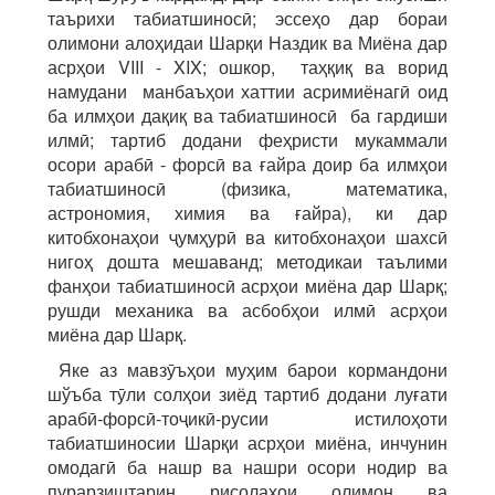
таърихи табиатшиносӣ; эссеҳо дар бораи
олимони алоҳидаи Шарқи Наздик ва Миёна дар
асрҳои VIII - XIX; ошкор, таҳқиқ ва ворид
намудани манбаъҳои хаттии асримиёнагӣ оид
ба илмҳои дақиқ ва табиатшиносӣ ба гардиши
илмӣ; тартиб додани феҳристи мукаммали
осори арабӣ - форсӣ ва ғайра доир ба илмҳои
табиатшиносӣ (физика, математика,
астрономия, химия ва ғайра), ки дар
китобхонаҳои ҷумҳурӣ ва китобхонаҳои шахсӣ
нигоҳ дошта мешаванд; методикаи таълими
фанҳои табиатшиносӣ асрҳои миёна дар Шарқ;
рушди механика ва асбобҳои илмӣ асрҳои
миёна дар Шарқ.
Яке аз мавзӯъҳои муҳим барои кормандони
шўъба тӯли солҳои зиёд тартиб додани луғати
арабӣ-форсӣ-тоҷикӣ-русии истилоҳоти
табиатшиносии Шарқи асрҳои миёна, инчунин
омодагӣ ба нашр ва нашри осори нодир ва
пурарзиштарин рисолаҳои олимон ва