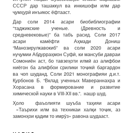
СССР дар ташаккул ва инкишофи илм дар
ҷумҳурӣ инъикос ёфтааст.
Дар соли 2014 асари биобиблиографии
“таджикские ученые. (Древность и
средневековые)” ба табъ расид. Соли 2017
асари камёфти Аҳмади Дониш
“Манозирулкавокиб” ва соли 2020 асари
нуҷумии Абдурраҳмон Суфӣ, ки мансуби давраи
Сомониён аст, бо тавзеҳоти илмӣ аз алифбои
ниёгон ба алифбои срилики тоҷикӣ баргардон
ва чоп шуданд. Соли 2021 монографияи д.и.т.
Қурбонов Б. “Вклад ученных Мавераннахра и
Хорасана в формирование и развитие
химической науки в VIII-XII вв.”. нашр шуд.
Ҳоло фаъолияти шуъба таҳияи асари
«Таърихи илм ва техникаи халқи тоҷик, аз
замонҳои қадим то имрӯз» равона шудааст.