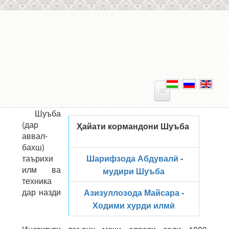
Skip to main content
Шуъба
(дар
Ҳайати кормандони Шуъба
аввал-
бахш)
таърихи
Шарифзода Абдувалӣ -
илм ва
мудири Шуъба
техника
дар назди
Азизуллозода Майсара -
Ходими хурди илмӣ