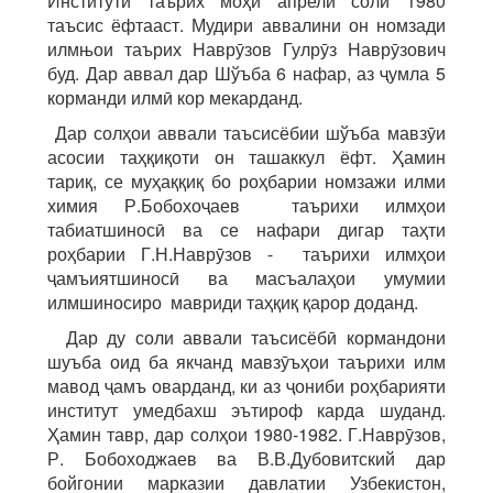
Институти таърих моҳи апрели соли 1980
таъсис ёфтааст. Мудири аввалини он номзади
илмњои таърих Наврӯзов Гулрӯз Наврӯзович
буд. Дар аввал дар Шўъба 6 нафар, аз ҷумла 5
корманди илмӣ кор мекарданд.
Дар солҳои аввали таъсисёбии шўъба мавзӯи
асосии таҳқиқоти он ташаккул ёфт. Ҳамин
тариқ, се муҳаққиқ бо роҳбарии номзажи илми
химия Р.Бобохоҷаев таърихи илмҳои
табиатшиносӣ ва се нафари дигар таҳти
роҳбарии Г.Н.Наврӯзов - таърихи илмҳои
ҷамъиятшиносӣ ва масъалаҳои умумии
илмшиносиро мавриди таҳқиқ қарор доданд.
Дар ду соли аввали таъсисёбӣ кормандони
шуъба оид ба якчанд мавзӯъҳои таърихи илм
мавод ҷамъ оварданд, ки аз ҷониби роҳбарияти
институт умедбахш эътироф карда шуданд.
Ҳамин тавр, дар солҳои 1980-1982. Г.Наврӯзов,
Р. Бобоходжаев ва В.В.Дубовитский дар
бойгонии марказии давлатии Узбекистон,