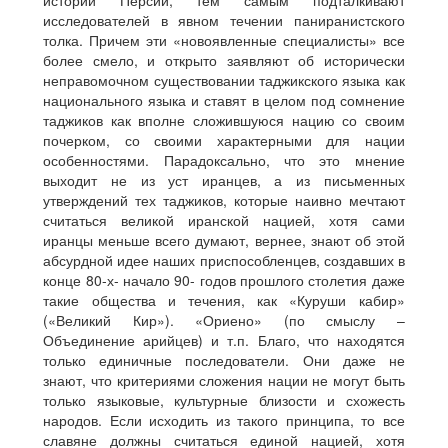
истории Персии, тем самым подталкивают
исследователей в явном течении паниранистского
толка. Причем эти «новоявленные специалисты» все
более смело, и открыто заявляют об исторически
неправомочном существовании таджикского языка как
национального языка и ставят в целом под сомнение
таджиков как вполне сложившуюся нацию со своим
почерком, со своими характерными для нации
особенностями. Парадоксально, что это мнение
выходит не из уст иранцев, а из письменных
утверждений тех таджиков, которые наивно мечтают
считаться великой иранской нацией, хотя сами
иранцы меньше всего думают, вернее, знают об этой
абсурдной идее наших приспособленцев, создавших в
конце 80-х- начало 90- годов прошлого столетия даже
такие общества и течения, как «Куруши кабир»
(«Великий Кир»). «Ориено» (по смыслу –
Объединение арийцев) и т.п. Благо, что находятся
только единичные последователи. Они даже не
знают, что критериями сложения нации не могут быть
только языковые, культурные близости и схожесть
народов. Если исходить из такого принципа, то все
славяне должны считаться единой нацией, хотя