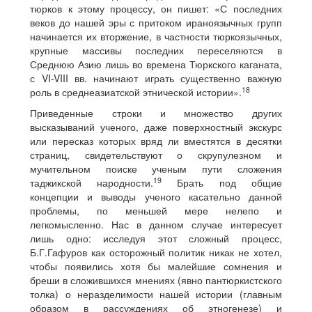
тюрков к этому процессу, он пишет: «С последних
веков до нашей эры с притоком ираноязычных групп
начинается их вторжение, в частности тюркоязычных,
крупные массивы последних переселяются в
Среднюю Азию лишь во времена Тюркского каганата,
с VI-VIII вв. начинают играть существенно важную
18
роль в среднеазиатской этнической истории».
Приведенные строки и множество других
высказываний ученого, даже поверхностный экскурс
или пересказ которых вряд ли вместятся в десятки
страниц, свидетельствуют о скрупулезном и
мучительном поиске ученым пути сложения
19
таджикской народности.
Брать под общие
концепции и выводы ученого касательно данной
проблемы, по меньшей мере нелепо и
легкомысленно. Нас в данном случае интересует
лишь одно: исследуя этот сложный процесс,
Б.Г.Гафуров как осторожный политик никак не хотел,
чтобы появились хотя бы малейшие сомнения и
бреши в сложившихся мнениях (явно пантюркистского
толка) о неразделимости нашей истории (главным
образом в рассуждениях об этногенезе) и