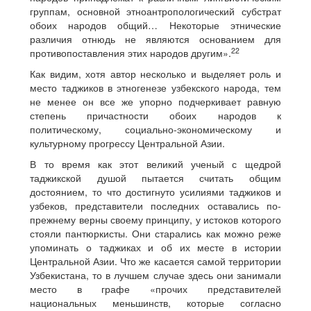
группам, основной этноантропологический субстрат
обоих народов общий… Некоторые этнические
различия отнюдь не являются основанием для
22
противопоставления этих народов другим».
Как видим, хотя автор несколько и выделяет роль и
место таджиков в этногенезе узбекского народа, тем
не менее он все же упорно подчеркивает равную
степень причастности обоих народов к
политическому, социально-экономическому и
культурному прогрессу Центральной Азии.
В то время как этот великий ученый с щедрой
таджикской душой пытается считать общим
достоянием, то что достигнуто усилиями таджиков и
узбеков, представители последних оставались по-
прежнему верны своему принципу, у истоков которого
стояли пантюркисты. Они старались как можно реже
упоминать о таджиках и об их месте в истории
Центральной Азии. Что же касается самой территории
Узбекистана, то в лучшем случае здесь они занимали
место в графе «прочих представителей
национальных меньшинств, которые согласно