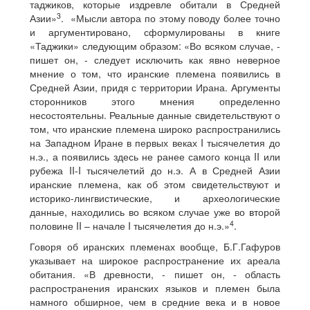
таджиков, которые издревле обитали в Средней
3
Азии»
. «Мысли автора по этому поводу более точно
и аргументировано, сформулированы в книге
«Таджики» следующим образом: «Во всяком случае, -
пишет он, - следует исключить как явно неверное
мнение о том, что иранские племена появились в
Средней Азии, придя с территории Ирана. Аргументы
сторонников этого мнения определенно
несостоятельны. Реальные данные свидетельствуют о
том, что иранские племена широко распространились
на Западном Иране в первых веках I тысячелетия до
н.э., а появились здесь не ранее самого конца II или
рубежа II-I тысячелетий до н.э. А в Средней Азии
иранские племена, как об этом свидетельствуют и
историко-лингвистические, и археологические
данные, находились во всяком случае уже во второй
4
половине II – начале I тысячелетия до н.э.»
.
Говоря об иранских племенах вообще, Б.Г.Гафуров
указывает на широкое распространение их ареала
обитания. «В древности, - пишет он, - область
распространения иранских языков и племен была
намного обширное, чем в средние века и в новое