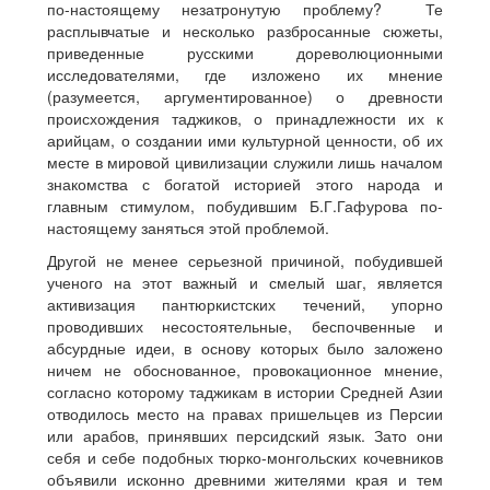
по-настоящему незатронутую проблему? Те
расплывчатые и несколько разбросанные сюжеты,
приведенные русскими дореволюционными
исследователями, где изложено их мнение
(разумеется, аргументированное) о древности
происхождения таджиков, о принадлежности их к
арийцам, о создании ими культурной ценности, об их
месте в мировой цивилизации служили лишь началом
знакомства с богатой историей этого народа и
главным стимулом, побудившим Б.Г.Гафурова по-
настоящему заняться этой проблемой.
Другой не менее серьезной причиной, побудившей
ученого на этот важный и смелый шаг, является
активизация пантюркистских течений, упорно
проводивших несостоятельные, беспочвенные и
абсурдные идеи, в основу которых было заложено
ничем не обоснованное, провокационное мнение,
согласно которому таджикам в истории Средней Азии
отводилось место на правах пришельцев из Персии
или арабов, принявших персидский язык. Зато они
себя и себе подобных тюрко-монгольских кочевников
объявили исконно древними жителями края и тем