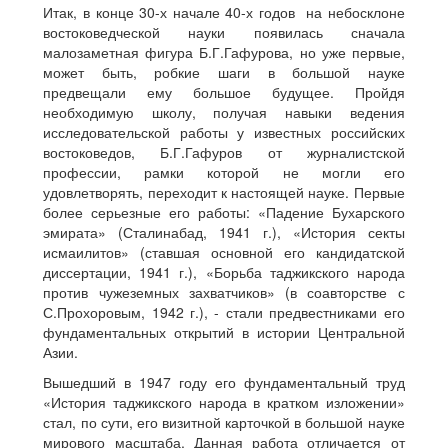
Итак, в конце 30-х начале 40-х годов на небосклоне
востоковедческой науки появилась сначала
малозаметная фигура Б.Г.Гафурова, но уже первые,
может быть, робкие шаги в большой науке
предвещали ему большое будущее. Пройдя
необходимую школу, получая навыки ведения
исследовательской работы у известных российских
востоковедов, Б.Г.Гафуров от журналистской
профессии, рамки которой не могли его
удовлетворять, переходит к настоящей науке. Первые
более серьезные его работы: «Падение Бухарского
эмирата» (Сталинабад, 1941 г.), «История секты
исмаилитов» (ставшая основной его кандидатской
диссертации, 1941 г.), «Борьба таджикского народа
против чужеземных захватчиков» (в соавторстве с
С.Прохоровым, 1942 г.), - стали предвестниками его
фундаментальных открытий в истории Центральной
Азии.
Вышедший в 1947 году его фундаментальный труд
«История таджикского народа в кратком изложении»
стал, по сути, его визитной карточкой в большой науке
мирового масштаба. Данная работа отличается от