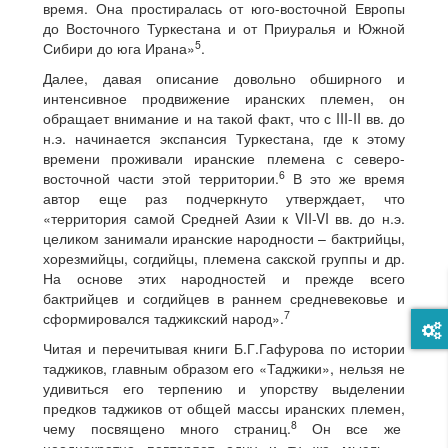
время. Она простиралась от юго-восточной Европы
до Восточного Туркестана и от Приуралья и Южной
5
Сибири до юга Ирана»
.
Далее, давая описание довольно обширного и
интенсивное продвижение иранских племен, он
обращает внимание и на такой факт, что с III-II вв. до
н.э. начинается экспансия Туркестана, где к этому
времени проживали иранские племена с северо-
6
восточной части этой территории.
В это же время
автор еще раз подчеркнуто утверждает, что
«территория самой Средней Азии к VII-VI вв. до н.э.
целиком занимали иранские народности – бактрийцы,
хорезмийцы, согдийцы, племена сакской группы и др.
На основе этих народностей и прежде всего
бактрийцев и согдийцев в раннем средневековье и
7
сформировался таджикский народ».
Читая и перечитывая книги Б.Г.Гафурова по истории
таджиков, главным образом его «Таджики», нельзя не
удивиться его терпению и упорству выделении
предков таджиков от общей массы иранских племен,
8
чему посвящено много страниц.
Он все же