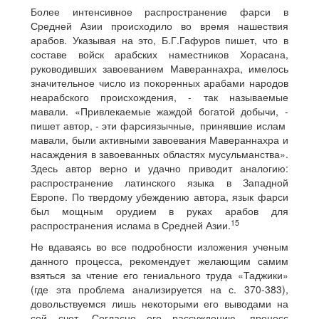
Более интенсивное распространение фарси в
Средней Азии происходило во время нашествия
арабов. Указывая на это, Б.Г.Гафуров пишет, что в
составе войск арабских наместников Хорасана,
руководивших завоеванием Мавераннахра, имелось
значительное число из покоренных арабами народов
неарабского происхождения, - так называемые
мавали. «Привлекаемые жаждой богатой добычи, -
пишет автор, - эти фарсиязычные, принявшие ислам
мавали, были активными завоевания Мавераннахра и
насаждения в завоеванных областях мусульманства».
Здесь автор верно и удачно приводит аналогию:
распространение латинского языка в Западной
Европе. По твердому убеждению автора, язык фарси
был мощным орудием в руках арабов для
15
распространения ислама в Средней Азии.
Не вдаваясь во все подробности изложения ученым
данного процесса, рекомендует желающим самим
взяться за чтение его гениального труда «Таджики»
(где эта проблема анализируется на с. 370-383),
довольствуемся лишь некоторыми его выводами на
сей счет. Согласно его рассуждению, процесс