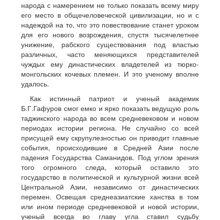
народа с намерением не только показать всему миру
его место в общечеловеческой цивилизации, но и с
надеждой на то, что это повествование станет уроком
для его нового возрождения, спустя тысячелетнее
унижение, рабского существования под властью
различных, часто меняющихся представителей
чуждых ему династических владетелей из тюрко-
монгольских кочевых племен. И это ученому вполне
удалось.
Как истинный патриот и ученый академик
Б.Г.Гафуров смог емко и ярко показать ведущую роль
таджикского народа во всем средневековом и новом
периодах истории региона. Не случайно со всей
присущей ему скрупулезностью он приводит главные
события, происходившие в Средней Азии после
падения Государства Саманидов. Под углом зрения
того огромного следа, который оставило это
государство в политической и культурной жизни всей
Центральной Азии, независимо от династических
перемен. Освещая среднеазиатские ханства в том
или ином периоде средневековой и новой истории,
ученый всегда во главу угла ставил судьбу