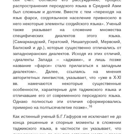
распространения персидского языка в Средней Азии
был сложным и долгим. Вместе с тем «переходя на
язык фарси, согдоязычное население привносило в
него некоторые элементы согдийского языка». Ученый
также указывает на сложение множества
специфических диалектов этого языка.
(Самаркандский, Гератский, Нишапурский, Мервский,
Балхский и др.), которые существенно отличались от
западноиранских диалектов. Исходя из этих отличий,
«диалекты Запада – «аджами», и лишь позже
название «фарси» стало прилагаться к западным
диалектом». Далее, ссылаясь на мнения
авторитетных лингвистов, указывает, что «уже в X-XI
вв. намечаются некоторые существенные
особенности, характерные для таджикского языка и
отличавшие его от современного персидского языка.
Однако полностью эти отличия сформировались
16
примерно на полтысячелетие позже».
Как истинный ученый Б.Г.Гафуров не исключает не до
конца решенные и спорные моменты в сложении
таджикского языка, в частности он указывает, что