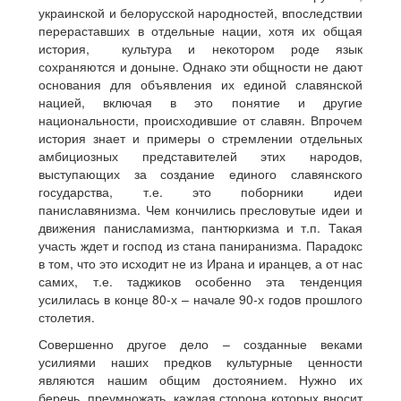
украинской и белорусской народностей, впоследствии
перераставших в отдельные нации, хотя их общая
история, культура и некотором роде язык
сохраняются и доныне. Однако эти общности не дают
основания для объявления их единой славянской
нацией, включая в это понятие и другие
национальности, происходившие от славян. Впрочем
история знает и примеры о стремлении отдельных
амбициозных представителей этих народов,
выступающих за создание единого славянского
государства, т.е. это поборники идеи
паниславянизма. Чем кончились пресловутые идеи и
движения панисламизма, пантюркизма и т.п. Такая
участь ждет и господ из стана паниранизма. Парадокс
в том, что это исходит не из Ирана и иранцев, а от нас
самих, т.е. таджиков особенно эта тенденция
усилилась в конце 80-х – начале 90-х годов прошлого
столетия.
Совершенно другое дело – созданные веками
усилиями наших предков культурные ценности
являются нашим общим достоянием. Нужно их
беречь, преумножать, каждая сторона которых вносит