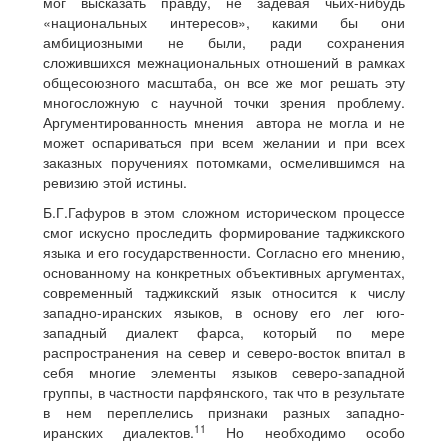
мог высказать правду, не задевая чьих-нибудь
«национальных интересов», какими бы они
амбициозными не были, ради сохранения
сложившихся межнациональных отношений в рамках
общесоюзного масштаба, он все же мог решать эту
многосложную с научной точки зрения проблему.
Аргументированность мнения автора не могла и не
может оспариваться при всем желании и при всех
заказных поручениях потомками, осмелившимся на
ревизию этой истины.
Б.Г.Гафуров в этом сложном историческом процессе
смог искусно проследить формирование таджикского
языка и его государственности. Согласно его мнению,
основанному на конкретных объективных аргументах,
современный таджикский язык относится к числу
западно-иранских языков, в основу его лег юго-
западный диалект фарса, который по мере
распространения на север и северо-восток впитал в
себя многие элементы языков северо-западной
группы, в частности парфянского, так что в результате
в нем переплелись признаки разных западно-
11
иранских диалектов.
Но необходимо особо