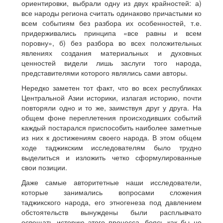
ориентировки, выбрали одну из двух крайностей: а)
все народы региона считать одинаково причастыми ко
всем событиям без разбора их особенностей, т.е.
придерживались принципа «все равны и всем
поровну», б) без разбора во всех положительных
явлениях создания материальных и духовных
ценностей видели лишь заслуги того народа,
представителями которого являлись сами авторы.
Нередко заметен тот факт, что во всех республиках
Центральной Азии историки, излагая историю, почти
повторяли одно и то же, заимствуя друг у друга. На
общем фоне переплетения происходивших событий
каждый постарался приспособить наиболее заметные
из них к достижениям своего народа. В этом общем
ходе таджикским исследователям было трудно
выделиться и изложить четко сформулированные
свои позиции.
Даже самые авторитетные наши исследователи,
которые занимались вопросами сложения
таджикского народа, его этногенеза под давлением
обстоятельств вынуждены были расплывчато
освещать историю этого процесса, боясь как бы не