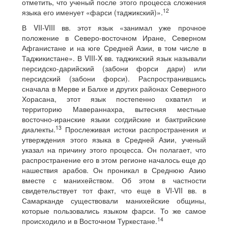
отметить, что ученый после этого процесса сложения
12
языка его именует «фарси (таджикский)».
В VII-VIII вв. этот язык «занимал уже прочное
положение в Северо-восточном Иране, Северном
Афганистане и на юге Средней Азии, в том числе в
Таджикистане». В VIII-X вв. таджикский язык называли
персидско-дарийский (забони форси дари) или
персидский (забони форси). Распространившись
сначала в Мерве и Балхе и других районах Северного
Хорасана, этот язык постепенно охватил и
территорию Мавераннахра, вытесняя местные
восточно-иранские языки согдийские и бактрийские
13
диалекты.
Прослеживая истоки распространения и
утверждения этого языка в Средней Азии, ученый
указал на причину этого процесса. Он полагает, что
распространение его в этом регионе началось еще до
нашествия арабов. Он проникал в Среднюю Азию
вместе с манихейством. Об этом в частности
свидетельствует тот факт, что еще в VI-VII вв. в
Самарканде существовали манихейские общины,
которые пользовались языком фарси. То же самое
14
происходило и в Восточном Туркестане.