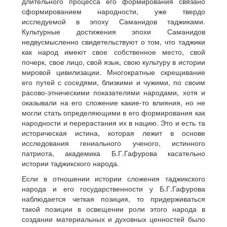
длительного процесса его формирования связано
сформированием народности, уже твердо
исследуемой в эпоху Саманидов таджиками.
Культурные достижения эпохи Саманидов
недвусмысленно свидетельствуют о том, что таджики
как народ имеют свое собственное место, свой
почерк, свое лицо, свой язык, свою культуру в истории
мировой цивилизации. Многократные скрещивание
его путей с соседями, близкими и чужими, по своим
расово-этническими показателями народами, хотя и
оказывали на его сложение какие-то влияния, но не
могли стать определяющими в его формирования как
народности и перерастания их в нацию. Это и есть та
историческая истина, которая лежит в основе
исследования гениального ученого, истинного
патриота, академика Б.Г.Гафурова касательно
истории таджикского народа.
Если в отношении истории сложения таджикского
народа и его государственности у Б.Г.Гафурова
наблюдается четкая позиция, то придерживаться
такой позиции в освещении роли этого народа в
создании материальных и духовных ценностей было