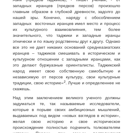
западных иранцев (предков персов) произошло
главным образом в глубокой древности, задолго до
нашей эры. Конечно, наряду с обособлением
западных восточных иранцев имел место и процесс
их культурного взаимовлияния, тем более
значительного, что таджики и западные иранцы
этнически и по языку родственны друг к другу. Однако
все это не дает никаких оснований среднеазиатских
иранцев – таджиков смешивать в историческом и
культурном отношении с западными иранцами, как
это делают буржуазные ориенталисты. Таджикский
народ имеет свою собственную самобытную и
независимую от персов культуру, свои культурные
2
традиции, свою историю»
. Лучше и определеннее не
скажешь.
Над этим заключением великого ученого должны
задуматься те, так называемые исследователи,
которые в порыве своих амбициозных мышлений,
выдаваемых под видом «новых взглядов в истории»,
желая свою историю и свое историческое
происхождение полностью подчинить толкователям