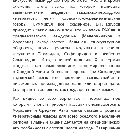
дискуссионными до сих пор остаются место и время
сложения этого языка, на котором написаны
замечательные шедевры таджикско-персидской
литературы, легли хорасангско-среднеазиатские
говоры. Суммируя все сказанное, Б.Г.Гафуров
приходит к заключению в том, что «к эпохе IX-X вв. в
среднеазиатском междуречье (Мавераннахре и
Хорасане) складывается большая этнокультурная
общность, почти целиком входившая в состав
государств Тахиридов, Саффаридов и особенно
Саманидов… Итак, в первой половине XI в. термин
«таджик» стал «самоназванием» сформировавшегося
в Средней Азии и Хорасане народа. При Саманидах
таджикский язык того времени, называвшийся в
письменных произведениях дари или фарси дари,
был принят в основном как государственный язык».
Как видно, во всех вариантах и терминах, под
которыми ученый приводит названия сложившегося в
Хорасане и Средней Азии языка ставшего родным
литературным языком для всего оседлого населения
региона. Главный акцент делается на специфических
его особенностях сложившегося народа. Завершение