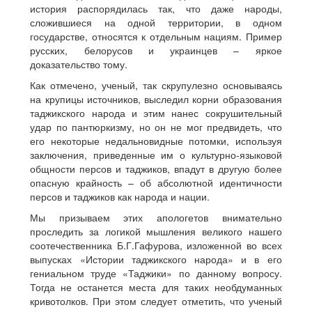
история распорядилась так, что даже народы,
сложившиеся на одной территории, в одном
государстве, относятся к отдельным нациям. Пример
русских, белорусов и украинцев – яркое
доказательство тому.
Как отмечено, ученый, так скрупулезно основываясь
на крупицы источников, выследил корни образования
таджикского народа и этим нанес сокрушительный
удар по пантюркизму, но он не мог предвидеть, что
его некоторые недальновидные потомки, используя
заключения, приведенные им о культурно-языковой
общности персов и таджиков, впадут в другую более
опасную крайность – об абсолютной идентичности
персов и таджиков как народа и нации.
Мы призываем этих апологетов внимательно
проследить за логикой мышления великого нашего
соотечественника Б.Г.Гафурова, изложенной во всех
выпусках «Истории таджикского народа» и в его
гениальном труде «Таджики» по данному вопросу.
Тогда не останется места для таких необдуманных
кривотолков. При этом следует отметить, что ученый