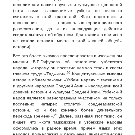
неделимости наших научных и культурных ценностей
(хотя сами высокочтимые узбеки не очень-то
считались с этой трактовкой. Факт подготовки и
проведения национально-территориального
размежевания, да и их последующие действия
свидетельствуют об обратном. Для таджиков они явно
не хотели оставить места в этой «нашей общей»
истории).
Все это более выпукло прослеживается в изложенном
мнении Б.Г.Гафурова об этногенезе узбекского
народа, которому он посвятил немало строк в своем
20
главном труде «Таджики».
Концептуальные выводы
автора в общем таковы: «Узбеки наряду с таджиками
и другими народами Средней Азии – наследники всей
древней истории и культуры Средней Азии. Узбекский
народ является равноправным участником не только
последних четырех столетий среднеазиатской
истории, но и без конечно более длительного
21
перехода времени».
Далее, развивая этот тезис, он
пишет, что «хотя таджикские и узбекские народы
оформились в разное время, причем языки этих
народов принадлежат к различным лингвистическим