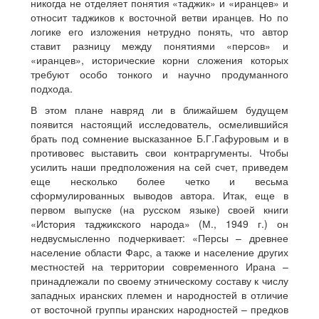
никогда не отделяет понятия «таджик» и «иранцев» и
относит таджиков к восточной ветви иранцев. Но по
логике его изложения нетрудно понять, что автор
ставит разницу между понятиями «персов» и
«иранцев», исторические корни сложения которых
требуют особо тонкого и научно продуманного
подхода.
В этом плане навряд ли в ближайшем будущем
появится настоящий исследователь, осмелившийся
брать под сомнение высказанное Б.Г.Гафуровым и в
противовес выставить свои контраргументы. Чтобы
усилить наши предположения на сей счет, приведем
еще несколько более четко и весьма
сформулированных выводов автора. Итак, еще в
первом выпуске (на русском языке) своей книги
«История таджикского народа» (М., 1949 г.) он
недвусмысленно подчеркивает: «Персы – древнее
население области Фарс, а также и население других
местностей на территории современного Ирана –
принадлежали по своему этническому составу к числу
западных иранских племен и народностей в отличие
от восточной группы иранских народностей – предков