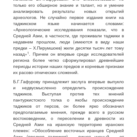
только его обширное знание и талант, но и умение
анализировать результаты новых открытий
археологов. Не случайно первое издание книги на
таджикском языке начинается словами:
«Археологические исследования показали, что в
Средней Азии, в частности, где проживали таджики в
недавнем прошлом, люди (имеются в виду наши
предки – Х.Пирумшоев) жили десятки тысяч лет тому
1
назад»
. Причем он впервые среди исследователей
региона более четко сформулировал древнейшие
периоды истории наших предков и корневые признаки
их расово-этнических сложений.
Б.Г.Гафурову принадлежит заслуга впервые выпукло
и недвусмысленно определить происхождение
таджиков. Выступая против тех мнений
пантуркистского толка о якобы происхождение
таджиков от персов, он более ярко обозначил
предполагаемые мнения, прежде всего в русском
востоковедении, о переселении в древности из
Средней Азии на иранскую территорию иранских
племен: «Обособление восточных иранцев Средней
Азии (предков таджиков), - пишет ученый, - от