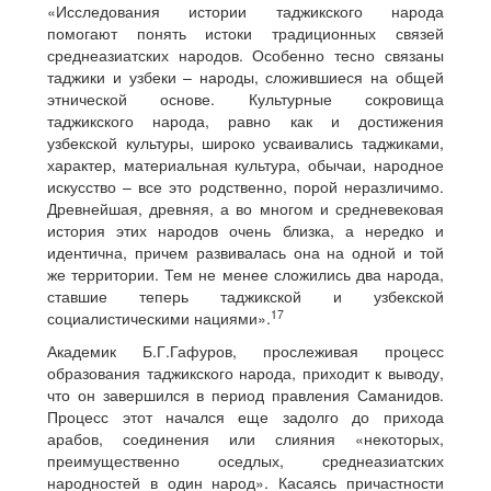
«Исследования истории таджикского народа
помогают понять истоки традиционных связей
среднеазиатских народов. Особенно тесно связаны
таджики и узбеки – народы, сложившиеся на общей
этнической основе. Культурные сокровища
таджикского народа, равно как и достижения
узбекской культуры, широко усваивались таджиками,
характер, материальная культура, обычаи, народное
искусство – все это родственно, порой неразличимо.
Древнейшая, древняя, а во многом и средневековая
история этих народов очень близка, а нередко и
идентична, причем развивалась она на одной и той
же территории. Тем не менее сложились два народа,
ставшие теперь таджикской и узбекской
17
социалистическими нациями».
Академик Б.Г.Гафуров, прослеживая процесс
образования таджикского народа, приходит к выводу,
что он завершился в период правления Саманидов.
Процесс этот начался еще задолго до прихода
арабов, соединения или слияния «некоторых,
преимущественно оседлых, среднеазиатских
народностей в один народ». Касаясь причастности