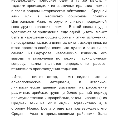
неоднократно повторяет одну и ту же мысль, -
таджики происходили из восточных иранских племен
в своем родном историческом обиталище – Средней
Азии или в несколько обширном понятии
Центральная Азия, которую и считает прародиной
всех других иранских племен. В этой связи трудно
удержаться от приведения еще одной цитаты, может
быть в нарушение общей формы и этики изложения,
приведением частых и длинных цитат, исходя лишь из
этого простого соображения, что лучше и лаконичнее
самого Б.Г.Гафурова невозможно изложить его
выводы и заключения по такому архисложному
вопросу, каким является определение расово-
этнического происхождения таджиков.
«Итак, - пишет автор, - мы видели, что и
археологические материалы, и историко-
лингвистические данные указывают на расселение
различных арийских групп (в более ранний период
преимущественно индоарийских, затем - иранских) из
Средней Азии на юг к Индии, Афганистану и, в
сторону Ирана. Все это еще раз подтверждает, что
Средняя Азия с примыкающими районами была