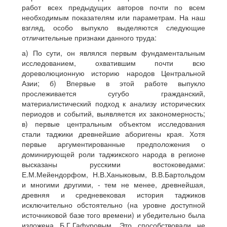
работ всех предыдущих авторов почти по всем
необходимым показателям или параметрам. На наш
взгляд, особо выпукло выделяются следующие
отличительные признаки данного труда:
а) По сути, он являлся первым фундаментальным
исследованием, охватившим почти всю
дореволюционную историю народов Центральной
Азии; б) Впервые в этой работе выпукло
прослеживается сугубо гражданский,
материалистический подход к анализу исторических
периодов и событий, выявляется их закономерность;
в) первые центральным объектом исследования
стали таджики древнейшие аборигены края. Хотя
первые аргументированные предположения о
доминирующей роли таджикского народа в регионе
высказаны русскими востоковедами:
Е.М.Мейендорфом, Н.В.Ханыковым, В.В.Бартольдом
и многими другими, - тем не менее, древнейшая,
древняя и средневековая история таджиков
исключительно обстоятельно (на уровне доступной
источниковой базе того времени) и убедительно была
изложена Б.Г.Гафуровым. Это способствовали не