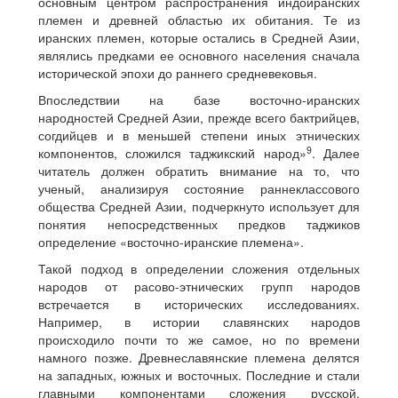
основным центром распространения индоиранских
племен и древней областью их обитания. Те из
иранских племен, которые остались в Средней Азии,
являлись предками ее основного населения сначала
исторической эпохи до раннего средневековья.
Впоследствии на базе восточно-иранских
народностей Средней Азии, прежде всего бактрийцев,
согдийцев и в меньшей степени иных этнических
9
компонентов, сложился таджикский народ»
. Далее
читатель должен обратить внимание на то, что
ученый, анализируя состояние раннеклассового
общества Средней Азии, подчеркнуто использует для
понятия непосредственных предков таджиков
определение «восточно-иранские племена».
Такой подход в определении сложения отдельных
народов от расово-этнических групп народов
встречается в исторических исследованиях.
Например, в истории славянских народов
происходило почти то же самое, но по времени
намного позже. Древнеславянские племена делятся
на западных, южных и восточных. Последние и стали
главными компонентами сложения русской,