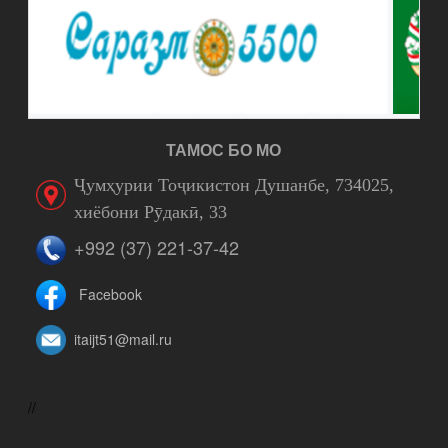
ТАМОС БО МО
Ҷумҳурии Тоҷикистон Душанбе, 734025,
хиёбони Рӯдакӣ, 33
+992 (37) 221-37-42
Facebook
itaijt51@mail.ru
//