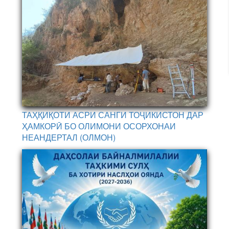
ТАҲҚИҚОТИ АСРИ САНГИ ТОҶИКИСТОН ДАР
ҲАМКОРӢ БО ОЛИМОНИ ОСОРХОНАИ
НЕАНДЕРТАЛ (ОЛМОН)