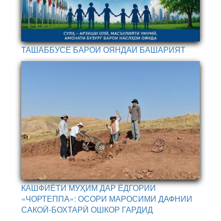
ТАШАББУСЕ БАРОИ ОЯНДАИ БАШАРИЯТ
КАШФИЁТИ МУҲИМ ДАР ЁДГОРИИ
«ЧОРТЕППА»: ОСОРИ МАРОСИМИ ДАФНИИ
САКОӢ-БОХТАРӢ ОШКОР ГАРДИД