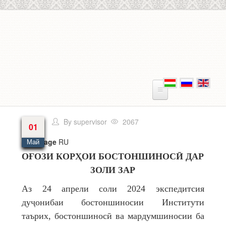
Skip to main content
By
supervisor
2067
01
Language
RU
Май
ОҒОЗИ КОРҲОИ БОСТОНШИНОСӢ ДАР
ЗОЛИ ЗАР
Аз 24 апрели соли 2024 экспедитсия
дуҷонибаи бостоншиносии Институти
таърих, бостоншиносӣ ва мардумшиносии ба