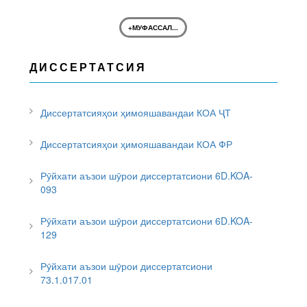
+МУФАССАЛ...
ДИССЕРТАТСИЯ
Диссертатсияҳои ҳимояшавандаи КОА ҶТ
Диссертатсияҳои ҳимояшавандаи КОА ФР
Рӯйхати аъзои шӯрои диссертатсиони 6D.KOA-
093
Рӯйхати аъзои шӯрои диссертатсиони 6D.KOA-
129
Рӯйхати аъзои шӯрои диссертатсиони
73.1.017.01