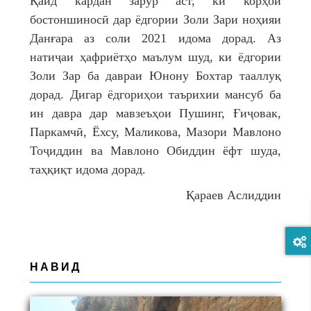
Қайд кардан зарур аст, ки корҳои
бостоншиносӣ дар ёдгории Золи Зари ноҳияи
Данғара аз соли 2021 идома дорад. Аз
натиҷаи ҳафриётҳо маълум шуд, ки ёдгории
Золи Зар ба давраи Юнону Бохтар тааллуқ
дорад. Дигар ёдгориҳои таърихии мансуб ба
ин давра дар мавзеъҳои Пушинг, Ғиҷовак,
Паркамчӣ, Ёхсу, Маликова, Мазори Мавлоно
Тоҷиддин ва Мавлоно Обиддин ёфт шуда,
таҳқиқт идома дорад.
Қараев Аслиддин
НАВИД