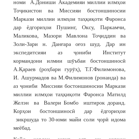
номи А.Дониши Академияи миллии илмҳои
Тоҷикистон ва Миссияи бостоншиносии
Маркази миллии илмҳои таҳқиқоти Фаронса
дар ёдгориҳои Пушинг, Оксу, Паркамчи,
Маликова, Мазори Мавлона Тоҷиддин ва
Золи-Зари н. Данғара оғоз шуд. Дар ин
экспедитсияи аз ҷониби Институт
кормандони илмии шӯъбаи бостоншиносӣ
А.Қараев (роҳбари гурӯҳ), Т.Г.Филимонова,
И. Ашурмадов ва М.Филимонов (ронанда) ва
аз ҷониби Миссияи бостоншиносии Маркази
миллии илмҳои таҳқиқоти Фаронса Матилд
Желэн ва Валери Бомбо иштирок доранд.
Корҳои бостоншиносӣ дар ёдгориҳои
зикршуда то 30-юми майи соли ҷорӣ идома
меёбад.