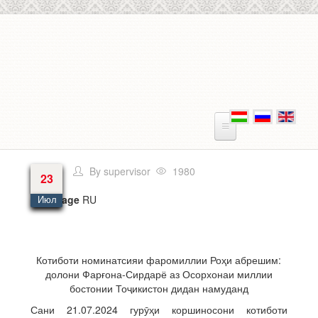
Skip to main content
By
supervisor
1980
23
Language
RU
Июл
Котиботи номинатсияи фаромиллии Роҳи абрешим:
долони Фарғона-Сирдарё аз Осорхонаи миллии
бостонии Тоҷикистон дидан намуданд
Сани 21.07.2024 гурӯҳи коршиносони котиботи