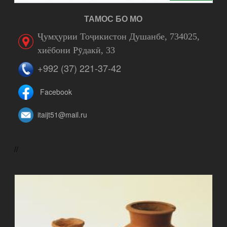
ТАМОС БО МО
Ҷумҳурии Тоҷикистон Душанбе, 734025,
хиёбони Рӯдакӣ, 33
+992 (37) 221-37-42
Facebook
itaijt51@mail.ru
//