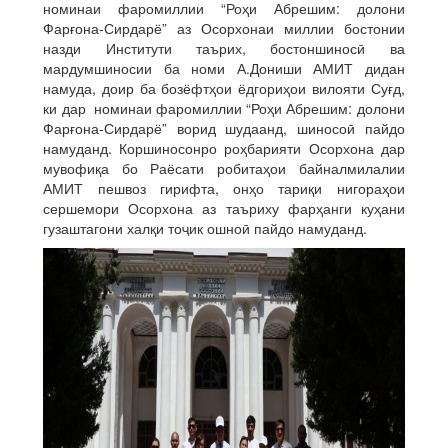
номинаи фаромиллии “Роҳи Абрешим: долони
Фарғона-Сирдарё” аз Осорхонаи миллии бостонии
назди Институти таърих, бостоншиносӣ ва
мардумшиносии ба номи А.Дониши АМИТ дидан
намуда, доир ба бозёфтҳои ёдгориҳои вилояти Суғд,
ки дар номинаи фаромиллии “Роҳи Абрешим: долони
Фарғона-Сирдарё” ворид шудаанд, шиносоӣ пайдо
намуданд. Коршиносонро роҳбарияти Осорхона дар
мувофиқа бо Раёсати робитаҳои байналмилалии
АМИТ пешвоз гирифта, онҳо тариқи нигораҳои
сершемори Осорхона аз таъриху фарҳанги куҳани
гузаштагони халқи тоҷик ошноӣ пайдо намуданд.