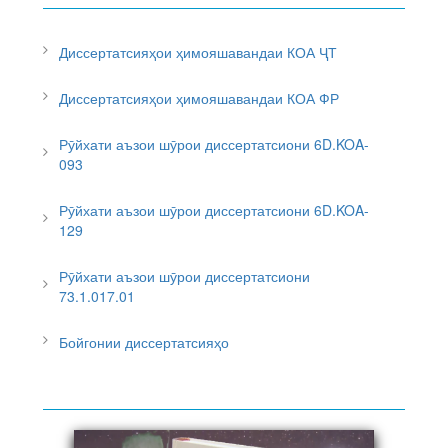
Диссертатсияҳои ҳимояшавандаи КОА ҶТ
Диссертатсияҳои ҳимояшавандаи КОА ФР
Рӯйхати аъзои шӯрои диссертатсиони 6D.KOA-
093
Рӯйхати аъзои шӯрои диссертатсиони 6D.KOA-
129
Рӯйхати аъзои шӯрои диссертатсиони
73.1.017.01
Бойгонии диссертатсияҳо