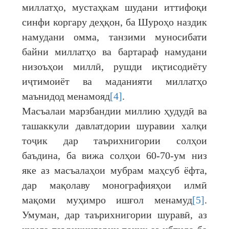
миллатҳо, мустаҳкам шудани иттифоқи
синфи коргару деҳқон, ба Шуроҳо наздик
намудани омма, танзими муносибати
байни миллатҳо ва бартараф намудани
низоъҳои миллӣ, рушди иқтисодиёту
иҷтимоиёт ва маданияти миллатҳо
маънидод менамояд
[4]
.
Масъалаи марзбандии миллию ҳудудӣ ва
ташаккули давлатдории шуравии халқи
тоҷик дар таърихнигории солҳои
баъдина, ба вижа солҳои 60-70-ум низ
яке аз масъалаҳои мубрам маҳсуб ёфта,
дар мақолаву монографияҳои илмӣ
мақоми муҳимро ишғол менамуд
[5]
.
Умуман, дар таърихнигории шуравӣ, аз