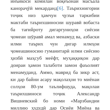
инъикоси комилан воқеъонаи масъала
канораҷӯӣ мекарданд
[6]
. Таърихнигории
тоҷик низ ҳамчун ҷузъи таркибии
мактаби таърихшиносии шуравӣ вобаста
ба тағийроту дигаргуниҳои сиёсии
ҷомеаи шӯравӣ амал менамуд ва, азбаски
илми таърих чун дигар илмҳои
ҷомеашиносию гуманитарӣ илми сиёсию
ҳизбӣ маҳсуб меёфт, муҳаққиқон дар
доираи ҳамон талаботи замон фаъолият
менамуданд. Аммо, маврид ба зикр аст,
ки дар байни асару мақолаҳои то миёнаи
солҳои 80-ум таълифшуда, мақолаи
таърихшиноси тоҷик Александр
Вишневский бо номи «Марзбандии
миллию ҳудудӣ дар Осиёи Миёна ва