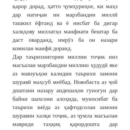
қарор дорад, ҳатто ҷумҳуриҳое, ки маҳз
дар натиҷаи ин марзбандии миллӣ
ташкил ёфтанд ва ё нисбат ба дигар
халқҳову миллатҳо манфиати бештар ба
даст оварданд, имрӯз ба он назари
комилан манфӣ доранд.
Дар таърихнигории миллии тоҷик низ
масъалаи марзбандии миллию ҳудудӣ яке
аз мавзуъҳои калидии таърихи замони
шуравӣ маҳсуб меёбад. Новобаста аз ҷой
доштани назару андешаҳои гуногун дар
байни шахсони алоҳида, муносибат ба
таърихи зиёда аз ҳафтодсолаи замони
шуравии халқи тоҷик, аз ҷумла масъалаи
мавриди таҳқиқ қарордошта дар