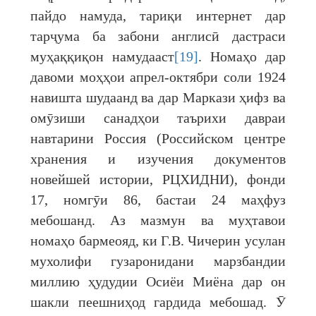
пайдо намуда, тариқи интернет дар
тарҷума ба забони англисӣ дастраси
муҳаққиқон намудааст
[19]
. Номаҳо дар
давоми моҳҳои апрел-октябри соли 1924
навишта шудаанд ва дар Маркази ҳифз ва
омӯзиши санадҳои таърихи давраи
навтарини Россия (Российском центре
хранения и изучения документов
новейшей истории, РЦХИДНИ), фонди
17, номгӯи 86, бастаи 24 маҳфуз
мебошанд. Аз мазмун ва муҳтавои
номаҳо бармеояд, ки Г.В. Чичерин усулан
мухолифи гузаронидани марзбандии
миллию ҳудудии Осиёи Миёна дар он
шакли пеешниҳод гардида мебошад. Ӯ