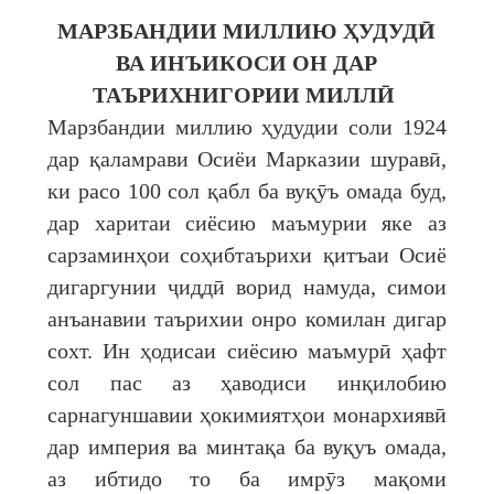
МАРЗБАНДИИ МИЛЛИЮ ҲУДУДӢ
ВА ИНЪИКОСИ ОН ДАР
ТАЪРИХНИГОРИИ МИЛЛӢ
Марзбандии миллию ҳудудии соли 1924
дар қаламрави Осиёи Марказии шуравӣ,
ки расо 100 сол қабл ба вуқӯъ омада буд,
дар харитаи сиёсию маъмурии яке аз
сарзаминҳои соҳибтаърихи қитъаи Осиё
дигаргунии ҷиддӣ ворид намуда, симои
анъанавии таърихии онро комилан дигар
сохт. Ин ҳодисаи сиёсию маъмурӣ ҳафт
сол пас аз ҳаводиси инқилобию
сарнагуншавии ҳокимиятҳои монархиявӣ
дар империя ва минтақа ба вуқуъ омада,
аз ибтидо то ба имрӯз мақоми