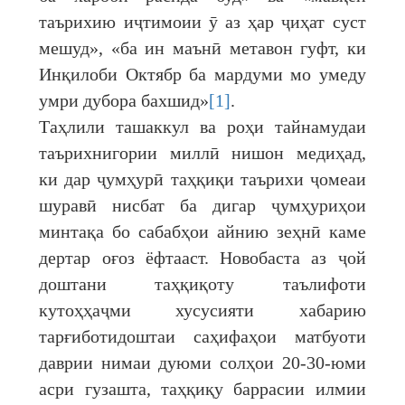
таърихию иҷтимоии ӯ аз ҳар ҷиҳат суст
мешуд», «ба ин маънӣ метавон гуфт, ки
Инқилоби Октябр ба мардуми мо умеду
умри дубора бахшид»
[1]
.
Таҳлили ташаккул ва роҳи тайнамудаи
таърихнигории миллӣ нишон медиҳад,
ки дар ҷумҳурӣ таҳқиқи таърихи ҷомеаи
шуравӣ нисбат ба дигар ҷумҳуриҳои
минтақа бо сабабҳои айнию зеҳнӣ каме
дертар оғоз ёфтааст. Новобаста аз ҷой
доштани таҳқиқоту таълифоти
кутоҳҳаҷми хусусияти хабарию
тарғиботидоштаи саҳифаҳои матбуоти
даврии нимаи дуюми солҳои 20-30-юми
асри гузашта, таҳқиқу баррасии илмии