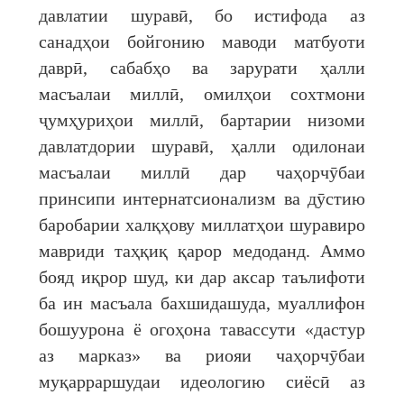
давлатии шуравӣ, бо истифода аз
санадҳои бойгонию маводи матбуоти
даврӣ, сабабҳо ва зарурати ҳалли
масъалаи миллӣ, омилҳои сохтмони
ҷумҳуриҳои миллӣ, бартарии низоми
давлатдории шуравӣ, ҳалли одилонаи
масъалаи миллӣ дар чаҳорчӯбаи
принсипи интернатсионализм ва дӯстию
баробарии халқҳову миллатҳои шуравиро
мавриди таҳқиқ қарор медоданд. Аммо
бояд иқрор шуд, ки дар аксар таълифоти
ба ин масъала бахшидашуда, муаллифон
бошуурона ё огоҳона тавассути «дастур
аз марказ» ва риояи чаҳорчӯбаи
муқарраршудаи идеологию сиёсӣ аз