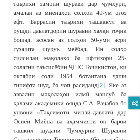
таърихи замони шуравӣ дар ҷумҳурӣ,
амалан аз миёнаҳои солҳои 40-ум оғоз
ёфт. Баррасии таърихи ташаккул ва
рушди давлатдории шуравии халқи тоҷик
бошад, асосан аз солҳои 50-уми асри
гузашта шуруъ меёбад. Ин солҳо
силсилаи мақолаҳо ба ифтихори 25-
солагии таъсисёбии ҶШС Тоҷикистон, ки
октябри соли 1954 ботантана ҷашн
гирифта шуд, ба чоп расиданд
[2]
. Яке аз
аввалин мақолаҳои илмӣ мансуб ба
қалами академики оянда С.А. Раҷабов бо
унвони «Тақсимоти миллӣ-давлатӣ дар
Осиёи Миёна ва аҳаммияти он барои
ташкил шудани Ҷумҳурии Шуравии
Сотсиалистии Тоҷикистон» (бо ду забон,