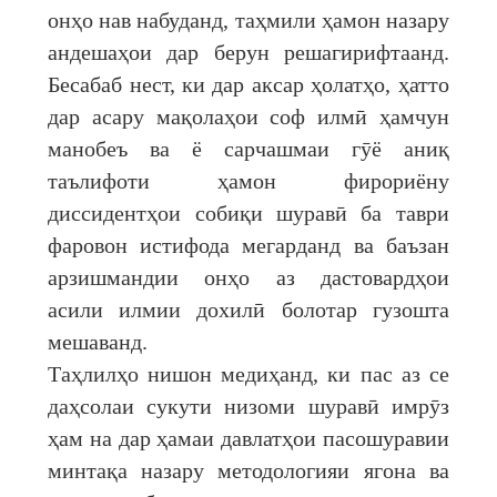
онҳо нав набуданд, таҳмили ҳамон назару
андешаҳои дар берун решагирифтаанд.
Бесабаб нест, ки дар аксар ҳолатҳо, ҳатто
дар асару мақолаҳои соф илмӣ ҳамчун
манобеъ ва ё сарчашмаи гӯё аниқ
таълифоти ҳамон фирориёну
диссидентҳои собиқи шуравӣ ба таври
фаровон истифода мегарданд ва баъзан
арзишмандии онҳо аз дастовардҳои
асили илмии дохилӣ болотар гузошта
мешаванд.
Таҳлилҳо нишон медиҳанд, ки пас аз се
даҳсолаи сукути низоми шуравӣ имрӯз
ҳам на дар ҳамаи давлатҳои пасошуравии
минтақа назару методологияи ягона ва