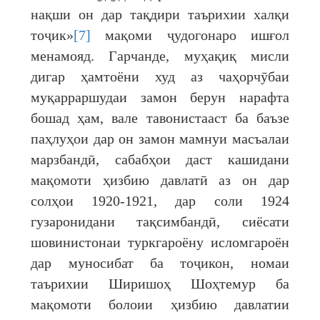
нақши он дар тақдири таърихии халқи
тоҷик»
[7]
мақоми ҷудогонаро ишғол
менамояд. Гарчанде, муҳақиқ мисли
дигар ҳамтоёни худ аз чаҳорчӯбаи
муқарраршудаи замон берун нарафта
бошад ҳам, вале тавонистааст ба баъзе
паҳлуҳои дар он замон мамнуи масъалаи
марзбандӣ, сабабҳои даст кашидани
мақомоти ҳизбию давлатӣ аз он дар
солҳои 1920-1921, дар соли 1924
гузаронидани тақсимбандӣ, сиёсати
шовинистонаи туркгароёну исломгароён
дар муносибат ба тоҷикон, номаи
таърихии Ширишоҳ Шоҳтемур ба
мақомоти болоии ҳизбию давлатии