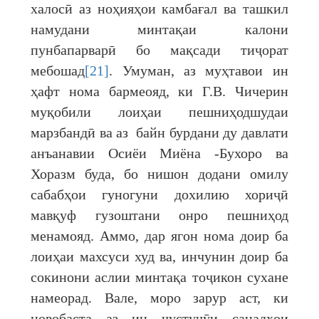
халосӣ аз ноҳияҳои камбағал ва ташкил
намудани минтақаи калони
пунбапарварӣ бо мақсади тиҷорат
мебошад
[21]
. Умуман, аз муҳтавои ин
ҳафт нома бармеояд, ки Г.В. Чичерин
муқобили лоиҳаи пешниҳодшудаи
марзбандӣ ва аз байн бурдани ду давлати
анъанавии Осиёи Миёна -Бухоро ва
Хоразм буда, бо нишон додани омилу
сабабҳои гуногуни дохилию хориҷӣ
мавқуф гузоштани онро пешниҳод
менамояд. Аммо, дар ягон нома доир ба
лоиҳаи махсуси худ ва, инчунин доир ба
сокинони аслии минтақа тоҷикон сухане
намеорад. Вале, моро зарур аст, ки
новобаста аз ин ҷустуҷӯи санадҳои