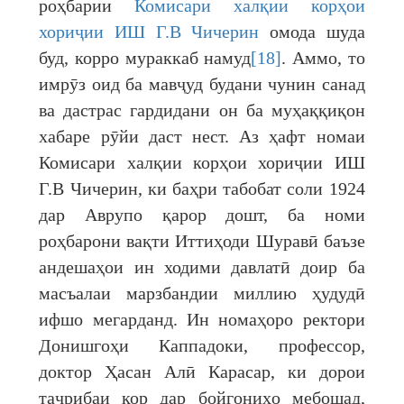
роҳбарии
Комисари халқии корҳои
хориҷии ИШ Г.В Чичерин
омода шуда
буд, корро мураккаб намуд
[18]
. Аммо, то
имрӯз оид ба мавҷуд будани чунин санад
ва дастрас гардидани он ба муҳаққиқон
хабаре рӯйи даст нест. Аз ҳафт номаи
Комисари халқии корҳои хориҷии ИШ
Г.В Чичерин, ки баҳри табобат соли 1924
дар Аврупо қарор дошт, ба номи
роҳбарони вақти Иттиҳоди Шуравӣ баъзе
андешаҳои ин ходими давлатӣ доир ба
масъалаи марзбандии миллию ҳудудӣ
ифшо мегарданд. Ин номаҳоро ректори
Донишгоҳи Каппадоки, профессор,
доктор Ҳасан Алӣ Карасар, ки дорои
таҷрибаи кор дар бойгониҳо мебошад,