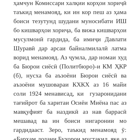
ҳамчун Комиссари халқии корҳои хориҷӣ
таъкид менамояд, ки ин кор пеш аз ҳама
боиси тезутунд шудани муносибати ИШ
бо кишварҳои хориҷа, ба вижа кишварҳои
мусулмонӣ гардида, ба имиҷи Давлати
Шуравӣ дар арсаи байналмилалӣ латма
ворид менамояд. Аз ҷумла, дар номаи худ
ба Бюрои сиёсӣ (Политбюро)-и КМ ҲКР
(б), нусха ба аъзоёни Бюрои сиёсӣ ва
аъзоёни мушовараи КХКХ аз 16 майи
соли 1924 менависад, ки гузаронидани
тағийрот ба харитаи Осиёи Миёна пас аз
мавқуфият ба наздикӣ аз нав баррасӣ
мешавад ва ин боиси нигаронии мо
гардидааст. Зеро, таъкид менамояд ӯ:
«Барҳам додани Бухорои мустақил, яке аз