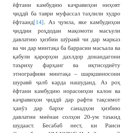
ёфтани камбудию каҷравиҳои ниҳоят
ҷиддӣ ба таври муфассал таҳлили худро
ёфтаанд
[14]
. Аз ҷумла, яке камбудиҳои
ҷиддии роҳдодаи мақомоти масъули
давлатию ҳизбии шӯравӣ чи дар марказ
ва чи дар минтақа ба баррасии масъала ва
қабули қарорҳои дахлдор донандагони
таъриху фарҳанг ва иқтисодиёту
этнографияи минтақа – шарқшиносони
шуравӣ ҷалб карда нашуданд. Аз роҳ
ёфтани камбудию норасоиҳои калон ва
каҷравиҳои ҷиддӣ дар рафти тақсимот
ҳанӯз дар бархе санадҳои ҳизбию
давлатии миёнаи солҳои 20-ум таъкид
шудааст. Бесабаб нест, ки Раиси