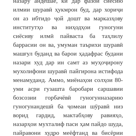
назару андешае, ки дар фазои сиёсию
илмии шуравӣ ҳукмрон буд, дар хориҷи
он аз ибтидо ҷой дошт ва марказҳову
институтҳо ва ниҳодҳои гуногуни
сиёсиву илмӣ пайваста ба таҳлилу
баррасии он ва, умуман таърихи шуравӣ
машғул буданд ва барои ҳадафрас будани
назари худ дар ин самт аз муҳоҷирону
мухолифони шуравӣ пайгирона истифода
менамуданд. Аммо, миёнаҳои солҳои 80-
уми асри гузашта баробари саршавии
бозсозии горбачёвӣ гуногунназарию
гуногунандешӣ ба ҷомеаи шӯравӣ низ
ворид гардид, мактабҳову равияҳо,
назарҳои мухталиф паси ҳам пайдо шуда,
пайравони худро меёфтанд ва бисёрии