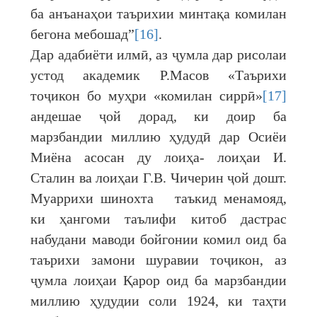
ба анъанаҳои таърихии минтақа комилан
бегона мебошад”
[16]
.
Дар адабиёти илмӣ, аз ҷумла дар рисолаи
устод академик Р.Масов «Таърихи
тоҷикон бо муҳри «комилан сиррӣ»
[17]
андешае ҷой дорад, ки доир ба
марзбандии миллию ҳудудӣ дар Осиёи
Миёна асосан ду лоиҳа- лоиҳаи И.
Сталин ва лоиҳаи Г.В. Чичерин ҷой дошт.
Муаррихи шинохта таъкид менамояд,
ки ҳангоми таълифи китоб дастрас
набудани маводи бойгонии комил оид ба
таърихи замони шуравии тоҷикон, аз
ҷумла лоиҳаи Қарор оид ба марзбандии
миллию ҳудудии соли 1924, ки таҳти