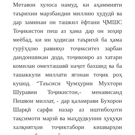
Метавон хулоса намуд, ки аҳаммияти
таърихии марзбандии миллию ҳудудӣ ва
дар заминаи он ташкил ёфтани ҶМШС
Тоҷикистон пеш аз ҳама дар он зоҳир
меёбад, ки ин ҳодисаи таърихӣ ба ҳама
гурӯҳҳою равияҳо тоҷикситез зарбаи
дандоншикан дода, тоҷиконро аз хатари
комилан омехташавӣ наҷот бахшид ва ба
ташаккули миллати ягонаи тоҷик роҳ
кушод. “Таъсиси Ҷумҳурии Мухтори
Шуравии Тоҷикистон,- менависанд
Пешвои миллат, - дар қаламрави Бухорои
Шарқӣ сарфи назар аз иштибоҳоти
тақсимоти марзӣ ва маҳдудкунии ҳуқуқи
халқиятҳои тоҷиктабори кишварҳои