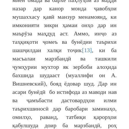
миён омада ва бархе паҳлуҳои аз мадди
назар дар канор монда ҷавобҳои
мушаххасу қавӣ манзур менамоянд, ки
имконияти зикри ҳамаи онҳо дар ин
маърӯза маҳдуд аст. Аммо, инҷо аз
таҳқиқоти ҷомеъ ва бунёдии таърихи
шашҷилдаи халқи тоҷик
[13]
, ки ба
масъалаи марзбандӣ ва ташкили
ҷумҳурии мухтор як зербоби алоҳида
бахшида шудааст (муаллифи он А.
Вишневский), бояд ёдовар шуд. Дар ин
асари бунёдӣ бо истифода аз маводи нав
ва ҷамъбасти дастовардҳои илми
таърихшиносӣ дар баробари заминаҳо,
омилҳо, раванд, татбиқи қарорҳои
қабулшуда доир ба марзбандӣ, роҳ