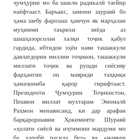
ҷумҳурии мо ба шакли радикалӣ тағйир
наёфтааст. Баръакс, замони шуравӣ бо
ҳама шебу фарозаш ҳамчун як марҳалаи
муҳимми таърихи зиёда аз
шашҳазорсолаи халқи тоҷик қабул
гардида, ибтидои эҳёи нави ташаккули
давлатдории миллии тоҷикон, ташаккули
миллати тоҷик ва рушди сиёсиву
фарҳангии он мавриди таҳқиқи
ҳамаҷониба қарор гирифтааст.
Президенти Ҷумҳурии Тоҷикистон,
Пешвои миллат мухтарам Эмомалӣ
Раҳмон менависанд, ки дар арафаи
барқароршавии Ҳокимияти Шуравӣ
«ҳолати сиёсӣ ва иҷтимоии мардуми мо
ба харобӣ расида буд» ва «мавқеи