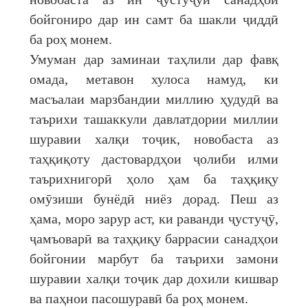
бойгониро дар ин самт ба шакли ҷиддӣ
ба роҳ монем.
Умуман дар заминаи таҳлили дар фавқ
омада, метавон хулоса намуд, ки
масъалаи марзбандии миллию ҳудудӣ ва
таърихи ташаккули давлатдории миллии
шуравии халқи тоҷик, новобаста аз
таҳқиқоту дастовардҳои ҷолиби илми
таърихнигорӣ ҳоло ҳам ба таҳқиқу
омӯзиши бунёдӣ ниёз дорад. Пеш аз
ҳама, моро зарур аст, ки раванди ҷустуҷӯ,
ҷамъоварӣ ва таҳқиқу баррасии санадҳои
бойгонии марбут ба таърихи замони
шуравии халқи тоҷик дар дохили кишвар
ва паҳнои пасошуравӣ ба роҳ монем.