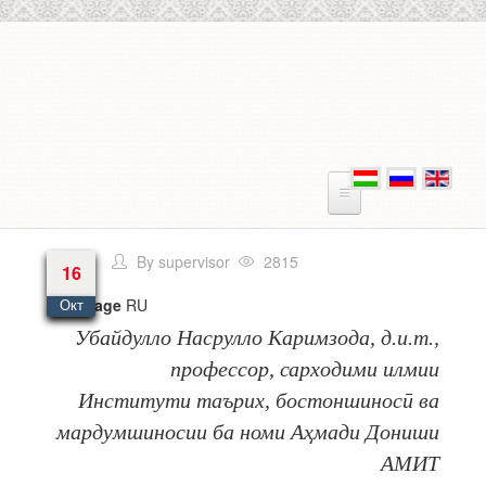
Skip to main content
By
supervisor
2815
16
Language
RU
Окт
Убайдулло Насрулло Каримзода, д.и.т.,
профессор, сарходими илмии
Институти таърих, бостоншиносӣ ва
мардумшиносии ба номи Аҳмади Дониши
АМИТ