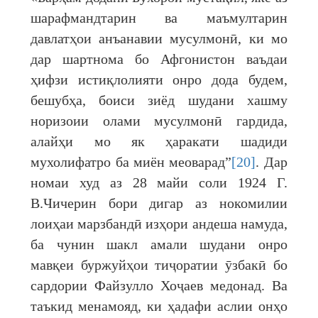
шарафмандтарин ва маъмултарин
давлатҳои анъанавии мусулмонӣ, ки мо
дар шартнома бо Афгонистон ваъдаи
ҳифзи истиқлолияти онро дода будем,
бешубҳа, боиси зиёд шудани хашму
норизоии олами мусулмонӣ гардида,
алайҳи мо як ҳаракати шадиди
мухолифатро ба миён меоварад”
[20]
. Дар
номаи худ аз 28 майи соли 1924 Г.
В.Чичерин бори дигар аз нокомилии
лоиҳаи марзбандӣ изҳори андеша намуда,
ба чунин шакл амали шудани онро
мавқеи буржуйҳои тиҷоратии ӯзбакӣ бо
сардории Файзулло Хоҷаев медонад. Ва
таъкид менамояд, ки ҳадафи аслии онҳо