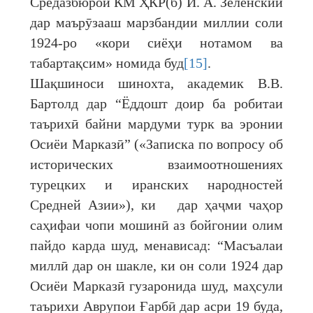
Средазбюрои КМ ҲКР(б) И. А. Зеленский
дар маърӯзааш марзбандии миллии соли
1924-ро «кори сиёҳи нотамом ва
табартақсим» номида буд
[15]
.
Шақшиноси шинохта, академик В.В.
Бартолд дар “Ёддошт доир ба робитаи
таърихӣ байни мардуми турк ва эронии
Осиёи Марказӣ” («Записка по вопросу об
исторических взаимоотношениях
турецких и иранских народностей
Средней Азии»), ки дар ҳаҷми чаҳор
саҳифаи чопи мошинӣ аз бойгонии олим
пайдо карда шуд, менависад: “Масъалаи
миллӣ дар он шакле, ки он соли 1924 дар
Осиёи Марказӣ гузаронида шуд, маҳсули
таърихи Аврупои Ғарбӣ дар асри 19 буда,