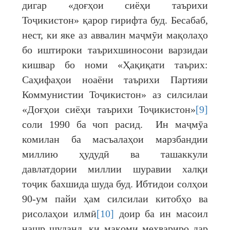
дигар «доғҳои сиёҳи таърихи
Тоҷикистон» қарор гирифта буд. Бесабаб,
нест, ки яке аз аввалин маҷмӯи мақолаҳо
бо иштироки таърихшиносони варзидаи
кишвар бо номи «Ҳақиқати таърих:
Саҳифаҳои ноаёни таърихи Партияи
Коммунистии Тоҷикистон» аз силсилаи
«Доғҳои сиёҳи таърихи Тоҷикистон»
[9]
соли 1990 ба чоп расид. Ин маҷмӯа
комилан ба масъалаҳои марзбандии
миллию ҳудудӣ ва ташаккули
давлатдории миллии шуравии халқи
тоҷик бахшида шуда буд. Ибтидои солҳои
90-ум пайи ҳам силсилаи китобҳо ва
рисолаҳои илмӣ
[10]
доир ба ин масоил
нашр шуданд, ки мақоми меҳвариро дар