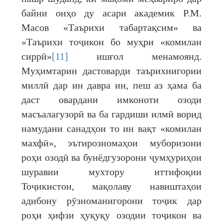
байни онҳо ду асари академик Р.М.
Масов «Таърихи табартақсим» ва
«Таърихи тоҷикон бо муҳри «комилан
сиррӣ»
[11]
ишғол менамоянд.
Муҳимтарин дастоварди таърихнигории
миллӣ дар ин давра ин, пеш аз ҳама ба
даст овардани имконоти озоди
масъалагузорӣ ва ба гардиши илмӣ ворид
намудани санадҳои то ин вақт «комилан
махфӣ», эътирозномаҳои муборизони
роҳи озодӣ ва бунёдгузорони ҷумҳуриҳои
шуравии мухтору иттифоқии
Тоҷикистон, мақолаву навиштаҳои
адибону рӯзноманигорони тоҷик дар
роҳи ҳифзи ҳуқуқу озодии тоҷикон ва