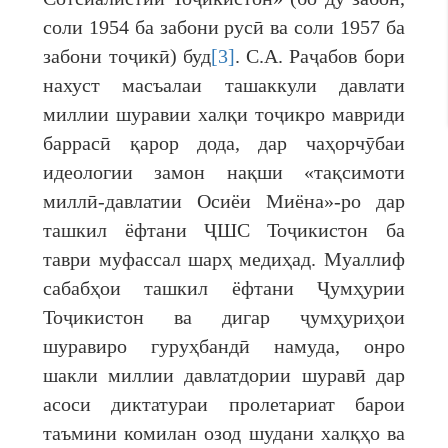
соли 1954 ба забони русӣ ва соли 1957 ба
забони тоҷикӣ) буд
[3]
. С.А. Раҷабов бори
нахуст масъалаи ташаккули давлати
миллии шуравии халқи тоҷикро мавриди
баррасӣ қарор дода, дар чаҳорчӯбаи
идеологии замон нақши «тақсимоти
миллӣ-давлатии Осиёи Миёна»-ро дар
ташкил ёфтани ҶШС Тоҷикистон ба
таври муфассал шарҳ медиҳад. Муаллиф
сабабҳои ташкил ёфтани Ҷумҳурии
Тоҷикистон ва дигар ҷумҳуриҳои
шуравиро гуруҳбандӣ намуда, онро
шакли миллии давлатдории шуравӣ дар
асоси диктатураи пролетариат барои
таъмини комилан озод шудани халқҳо ва