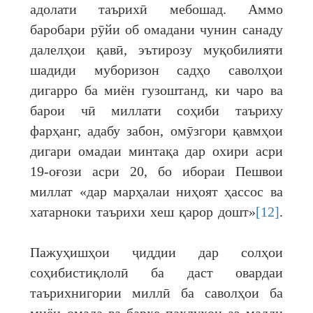
адолати таърихӣ мебошад. Аммо
баробари рӯйи об омадани чунин санаду
далелҳои қавӣ, эътирозу муқобилияти
шадиди муборизон садҳо саволҳои
дигарро ба миён гузоштанд, ки чаро ва
барои чӣ миллати соҳиби таъриху
фарҳанг, адабу забон, омӯзгори қавмҳои
дигари омадаи минтақа дар охири асри
19-оғози асри 20, бо ибораи Пешвои
миллат «дар марҳалаи ниҳоят ҳассос ва
хатарноки таърихи хеш қарор дошт»
[12]
.
Пажуҳишҳои ҷиддии дар солҳои
соҳибистиқлолӣ ба даст овардаи
таърихнигории миллӣ ба саволҳои ба