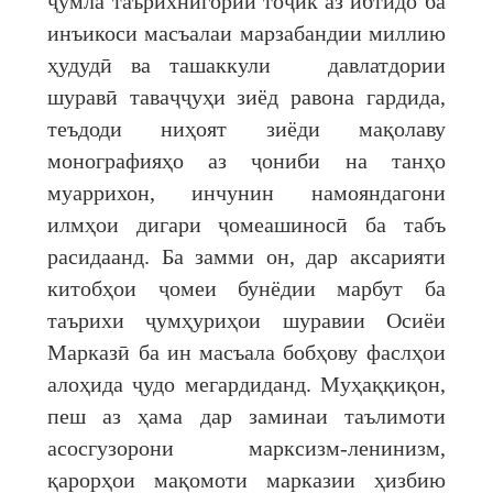
ҷумла таърихнигории тоҷик аз ибтидо ба
инъикоси масъалаи марзабандии миллию
ҳудудӣ ва ташаккули давлатдории
шуравӣ таваҷҷуҳи зиёд равона гардида,
теъдоди ниҳоят зиёди мақолаву
монографияҳо аз ҷониби на танҳо
муаррихон, инчунин намояндагони
илмҳои дигари ҷомеашиносӣ ба табъ
расидаанд. Ба замми он, дар аксарияти
китобҳои ҷомеи бунёдии марбут ба
таърихи ҷумҳуриҳои шуравии Осиёи
Марказӣ ба ин масъала бобҳову фаслҳои
алоҳида ҷудо мегардиданд. Муҳаққиқон,
пеш аз ҳама дар заминаи таълимоти
асосгузорони марксизм-ленинизм,
қарорҳои мақомоти марказии ҳизбию