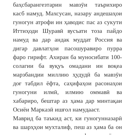
баҳсбарангезтарин мавзӯи таърихиро
касб намуд. Махсусан, назару андешаҳои
гуногун атрофи ин ҳаводис пас аз сукути
Иттиҳоди Шуравӣ вусъати тоза пайдо
намуд ва дар андак муддат Россия ва
дигар давлатҳои пасошуравиро пурра
фаро гирифт. Ахиран ба муносибати 100-
солагии ба вуқуъ омадани ин воқеа
марзбандии миллию ҳудудӣ ба мавзӯи
доғ табдил ёфта, саҳифаҳои расонаҳои
гуногуни илмӣ, илмию оммавӣ ва
хабариро, бештар аз ҳама дар минтақаи
Осиёи Марказӣ ишғол намудааст.
Маврид ба таъкид аст, ки гуногунназарӣ
ва шарҳҳои мухталиф, пеш аз ҳама ба он