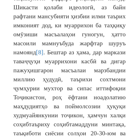
Шикасти қолаби идеологӣ, аз байн
рафтани мансубияти ҳизбии илми таърих
имконият дод, ки муаррихон ба таҳқиқу
омӯзиши масъалаҳои гуногун, ҳатто
масоили мамнуъбуда жарфтар шуруъ
намоянд
[8]
. Бештар аз ҳама, дар маркази
таваҷҷуҳи муаррихони касбӣ ва дигар
пажуҳишгарон масъалаи марзбандии
миллию ҳудудӣ, таърихи сохтмони
ҷумҳурии мухтор ва сипас иттифоқии
Тоҷикистон, роҳ ёфтани ноадолатию
маҳдудиятҳо ва поймолсозии ҳуқуқи
худмуайянкунии тоҷикон, ҳамчун халқи
соҳибтаъриху соҳибтамаддуни минтақа,
таъқиботи сиёсии солҳои 20-30-юм ва