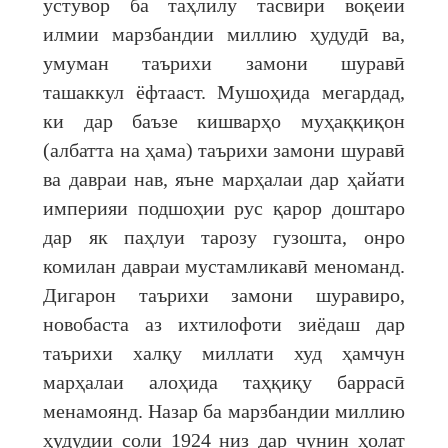
устувор ба таҳлилу тасвири воқеии
илмии марзбандии миллию ҳудудӣ ва,
умуман таърихи замони шуравӣ
ташаккул ёфтааст. Мушоҳида мегардад,
ки дар баъзе кишварҳо муҳаққиқон
(албатта на ҳама) таърихи замони шуравӣ
ва давраи нав, яъне марҳалаи дар ҳайати
империяи подшоҳии рус қарор доштаро
дар як паҳлуи тарозу гузошта, онро
комилан давраи мустамликавӣ меноманд.
Дигарон таърихи замони шуравиро,
новобаста аз ихтилофоти зиёдаш дар
таърихи халқу миллати худ ҳамчун
марҳалаи алоҳида таҳқиқу баррасӣ
менамоянд. Назар ба марзбандии миллию
ҳудудии соли 1924 низ дар чунин ҳолат