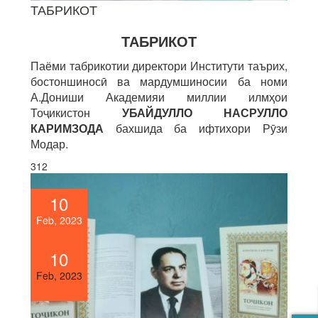
ТАБРИКОТ
ТАБРИКОТ
Паёми табрикотии директори Институти таърих,
бостоншиносӣ ва мардумшиносии ба номи
А.Дониши Академияи миллии илмҳои
Тоҷикистон
УБАЙДУЛЛО НАСРУЛЛО
КАРИМЗОДА
бахшида ба ифтихори Рӯзи
Модар.
312
10
Feb, 2023
10
Feb, 2023