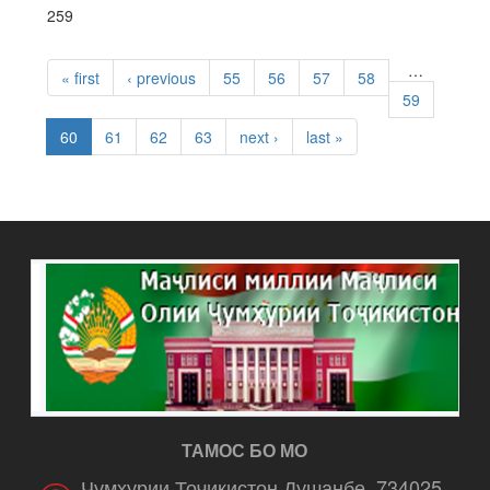
259
PAGES
…
« first
‹ previous
55
56
57
58
59
60
61
62
63
next ›
last »
ТАМОС БО МО
Ҷумҳурии Тоҷикистон Душанбе, 734025,