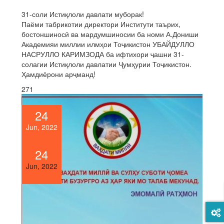
31-соли Истиқлоли давлати муборак!
Паёми табрикотии директори Институти таърих,
бостоншиносӣ ва мардумшиносии ба номи А.Дониши
Академияи миллии илмҳои Тоҷикистон УБАЙДУЛЛО
НАСРУЛЛО КАРИМЗОДА ба ифтихори ҷашни 31-
солагии Истиқлоли давлатии Ҷумҳурии Тоҷикистон.
Ҳамдиёрони арҷманд!
271
24
Jun, 2022
24
Jun, 2022