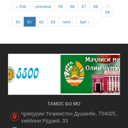
PAGES
…
« first
‹ previous
55
56
57
58
59
60
61
62
63
next ›
last »
ТАМОС БО МО
Ҷумҳурии Тоҷикистон Душанбе, 734025,
хиёбони Рӯдакӣ, 33