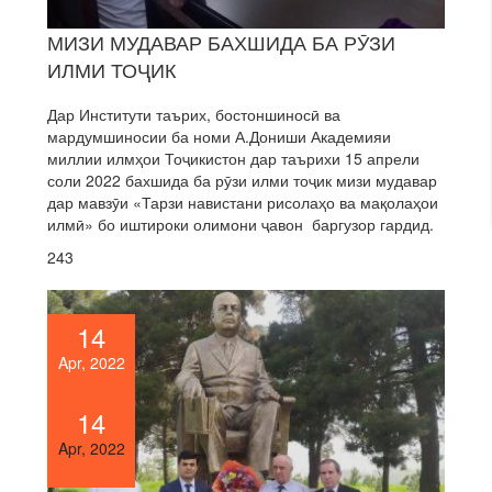
МИЗИ МУДАВАР БАХШИДА БА РӮЗИ
ИЛМИ ТОҶИК
Дар Институти таърих, бостоншиносӣ ва
мардумшиносии ба номи А.Дониши Академияи
миллии илмҳои Тоҷикистон дар таърихи 15 апрели
соли 2022 бахшида ба рӯзи илми тоҷик мизи мудавар
дар мавзӯи «Тарзи навистани рисолаҳо ва мақолаҳои
илмӣ» бо иштироки олимони ҷавон баргузор гардид.
243
14
Apr, 2022
14
Apr, 2022