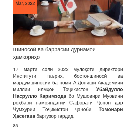
Mar, 2022
Шиносоӣ ва баррасии дурнамои
ҳамкориҳо
17 марти соли 2022 мулоқоти директори
Институти таърих, бостоншиносӣ ва
мардумшиносии ба номи А.Дониши Академияи
миллии илмҳои Тоҷикистон
Убайдулло
Насрулло Каримзода
бо Мушовири Муовини
роҳбари намояндагии Сафорати Ҷопон дар
Ҷумҳурии Тоҷикистон ҷаноби
Томонари
Ҳасегава
баргузор гардид.
85