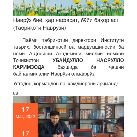
Наврӯз биё, ҳар нафасат, бӯйи баҳор аст
(Табрикоти Наврӯзӣ)
Паёми табрикотии директори Институти
таърих, бостоншиносӣ ва мардумшиносии ба
номи А.Дониши Академияи миллии илмҳои
Тоҷикистон
УБАЙДУЛЛО НАСРУЛЛО
КАРИМЗОДА
бахшида ба ҷашни
байналмилалии Наврӯзи олмафрӯз.
Устодон, кормандон ва ҳамдиёрони арҷманд!
86
17
Mar, 2022
17