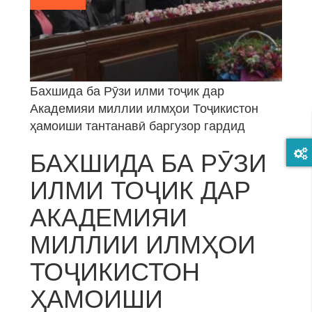
Бахшида ба Рӯзи илми тоҷик дар
Академияи миллии илмҳои Тоҷикистон
ҳамоиши тантанавӣ баргузор гардид
БАХШИДА БА РӮЗИ
ИЛМИ ТОҶИК ДАР
АКАДЕМИЯИ
МИЛЛИИ ИЛМҲОИ
ТОҶИКИСТОН
ҲАМОИШИ