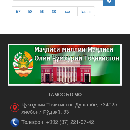
56
57
58
59
60
next ›
last »
ТАМОС БО МО
Ҷумҳурии Тоҷикистон Душанбе, 734025,
хиёбони Рӯдакӣ, 33
Телефон: +992 (37) 221-37-42