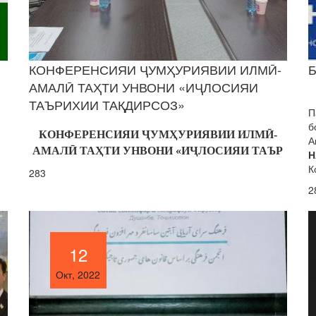
КОНФЕРЕНСИЯИ ҶУМҲУРИЯВИИ ИЛМӢ-
АМАЛӢ ТАҲТИ УНВОНИ «ИҶЛОСИЯИ
ТАЪРИХИИ ТАҚДИРСОЗ»
П
б
КОНФЕРЕНСИЯИ
Ҷ
УМ
Ҳ
УРИЯВИИ ИЛМ
Ӣ
-
А
АМАЛ
Ӣ
ТА
Ҳ
ТИ УНВОНИ «И
Ҷ
ЛОСИЯИ
ТАЪР
Н
К
283
2
12
12
Окт, 2022
Окт, 2022