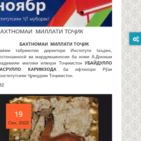
БАХТНОМАИ МИЛЛАТИ ТОҶИК
БАХТНОМАИ
МИЛЛАТИ
ТО
Ҷ
ИК
аёми табрикотии директори Институти таърих,
остоншиносӣ ва мардумшиносии ба номи А.Дониши
кадемияи миллии илмҳои Тоҷикистон
УБАЙДУЛЛО
АСРУЛЛО КАРИМЗОДА
ба ифтихори Рўзи
онститутсияи Ҷумҳурии Тоҷикистон.
82
19
19
Сен, 2022
Сен, 2022