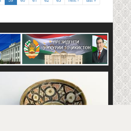
8
59
60
61
62
63
next ›
last »