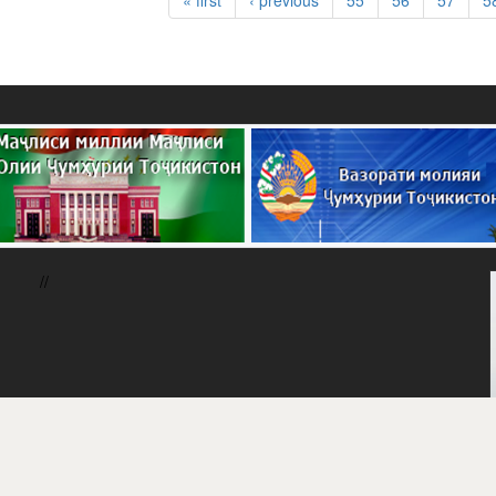
« first
‹ previous
55
56
57
5
//