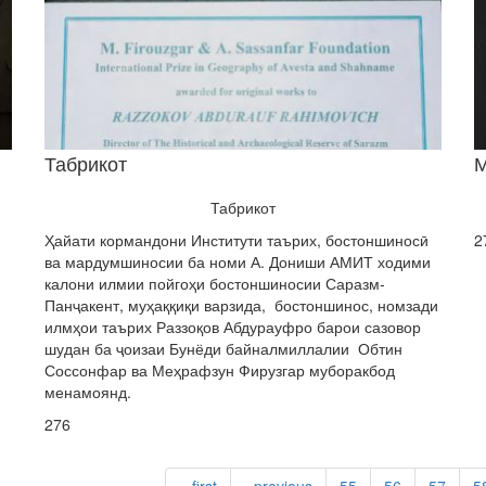
Табрикот
Табрикот
Ҳайати кормандони Институти таърих, бостоншиносӣ
2
ва мардумшиносии ба номи А. Дониши АМИТ ходими
калони илмии пойгоҳи бостоншиносии Саразм-
Панҷакент, муҳаққиқи варзида, бостоншинос, номзади
илмҳои таърих Раззоқов Абдурауфро барои сазовор
шудан ба ҷоизаи Бунёди байналмиллалии Обтин
Соссонфар ва Меҳрафзун Фирузгар муборакбод
менамоянд.
276