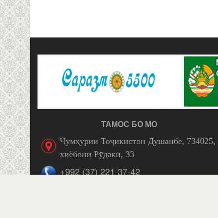
ТАМОС БО МО
Ҷумҳурии Тоҷикистон Душанбе, 734025,
хиёбони Рӯдакӣ, 33
+992 (37) 221-37-42
Facebook
itaijt51@mail.ru