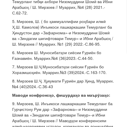
Темурланг тибқи ахбори Низомуддини Шомӣ ва Ибни
Арабшоҳ / Ш. Мирзоев // Муаррих, №4 (28) 2021.-
С.62-72.
5. Мирзоев, Ш. ( бо ҳаммуаллифии роҳбари илмӣ
Ҳ.Ш. Камолов) Инъикоси лашкаркашии Темурланг ба
Ҳиндустон дар «Зафарнома»-и Низомуддини Шомӣ
ва «Зиндагии шигифтовари Темур»-и Ибни Арабшоҳ /
Ш. Мирзоев // Муаррих. №1 (29) 2022.-С.86-95.
6. Мирзоев Ш. Муносибатҳои сиёсии Ғуриён бо
Ғазнавиён. Муаррих.№4 (36)2023.-С.44-50.
7. Мирзоев Ш.Ҷ.Муносибатҳои сиёсии Ғуриён бо
Хоразмшоҳиён. Муаррих.№3 (39)2024.-С.163-170.
8. Мирзоев Ш.Ҷ. Ҳукумати Fуриён дар Ҳинд
.
Муаррих.
№4 (40)2024.-С.36-43
Маводи конфронс
ҳ
о, фишурда
ҳ
о ва маър
ӯ
за
ҳ
о:
9. Мирзоев, Ш. Инъикоси лашкаркашии Темурланг ба
Гурҷистону Рум дар «Зафарнома»-и Низомуддини
Шомӣ ва «Зиндагии шигифтовари Темур»-и Ибни
Арабшоҳ / Ш. Мирзоев // Маводҳои конференсияи
илмӣ-назариявии устодон, кормандон ва донишҷӯёни