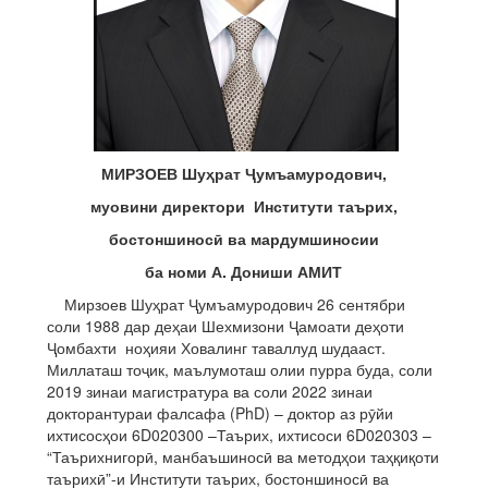
МИРЗОЕВ Шу
ҳ
рат
Ҷ
умъамуродович,
муовини директори Институти таърих,
бостоншинос
ӣ
ва мардумшиносии
ба номи А. Дониши АМИТ
Мирзоев Шуҳрат Ҷумъамуродович 26 сентябри
соли 1988 дар деҳаи Шехмизони Ҷамоати деҳоти
Ҷомбахти ноҳияи Ховалинг таваллуд шудааст.
Миллаташ тоҷик, маълумоташ олии пурра буда, соли
2019 зинаи магистратура ва соли 2022 зинаи
докторантураи фалсафа (PhD) – доктор аз рӯйи
ихтисосҳои 6D020300 –Таърих, ихтисоси 6D020303 –
“Таърихнигорӣ, манбаъшиносӣ ва методҳои таҳқиқоти
таърихӣ”-и Институти таърих, бостоншиносӣ ва