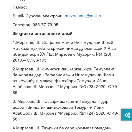
Тамос
:
Email- Суроғаи электронӣ:
mirzo-juma@mail.ru
Телефон: 985-77-79-95
Фе
ҳ
ристи интишороти илм
ӣ
1.Мирзоев, Ш. «Зафарнома»-и Низомуддини Шомӣ
маъхази муҳими таърихии нимаи дуюми асри XIV ва
ибтидои асри XV / Ш. Мирзоев // Муаррих, №4 (20),
2019.– С.186-195
2.Мирзоев, Ш. Инъикоси лашкаркашиҳои Темурланг
ба Хоразм дар «Зафарнома»-и Низомуддини Шомӣ
ва «Аҷоибу-л-мақдур фи ахбори Темур»-и Ибни
Арабшоҳ/ Ш. Мирзоев // Муаррих. №3 (23) 2020.-С 79-
86
3. Мирзоев, Ш. Тасвири шахсияти Темурланг дар
асари «Зиндагии шигифтовари Темур»-и Ибни
Арабшоҳ / Ш. Мирзоев //Муаррих, №4 (24) 2020.-С 49-
58.
4.Мирзоев, Ш. Таърихи ба сари ҳокимият омадани