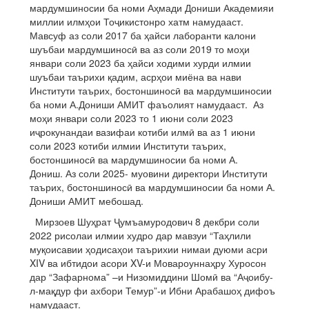
мардумшиносии ба номи Аҳмади Дониши Академияи
миллии илмҳои Тоҷикистонро хатм намудааст.
Мавсуф аз соли 2017 ба ҳайси лаборанти калони
шуъбаи мардумшиносӣ ва аз соли 2019 то моҳи
январи соли 2023 ба ҳайси ходими хурди илмии
шуъбаи таърихи қадим, асрҳои миёна ва нави
Институти таърих, бостоншиносӣ ва мардумшиносии
ба номи А.Дониши АМИТ фаъолият намудааст. Аз
моҳи январи соли 2023 то 1 июни соли 2023
иҷрокунандаи вазифаи котиби илмӣ ва аз 1 июни
соли 2023 котиби илмии Институти таърих,
бостоншиносӣ ва мардумшиносии ба номи А.
Дониш. Аз соли 2025- муовини директори Институти
таърих, бостоншиносӣ ва мардумшиносии ба номи А.
Дониши АМИТ мебошад.
Мирзоев Шуҳрат Ҷумъамуродович 8 декбри соли
2022 рисолаи илмии худро дар мавзуи “Таҳлили
муқоисавии ҳодисаҳои таърихии нимаи дуюми асри
XIV ва ибтидои асори XV-и Мовароуннаҳру Хуросон
дар “Зафарнома” –и Низомиддини Шомӣ ва “Аҷоибу-
л-мақдур фи ахбори Темур”-и Ибни Арабашоҳ дифоъ
намудааст.