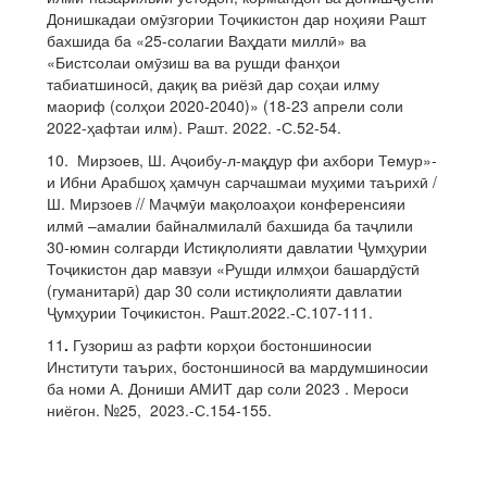
Донишкадаи омӯзгории Тоҷикистон дар ноҳияи Рашт
бахшида ба «25-солагии Ваҳдати миллӣ» ва
«Бистсолаи омӯзиш ва ва рушди фанҳои
табиатшиносӣ, дақиқ ва риёзӣ дар соҳаи илму
маориф (солҳои 2020-2040)» (18-23 апрели соли
2022-ҳафтаи илм). Рашт. 2022. -С.52-54.
10. Мирзоев, Ш. Аҷоибу-л-мақдур фи ахбори Темур»-
и Ибни Арабшоҳ ҳамчун сарчашмаи муҳими таърихӣ /
Ш. Мирзоев // Маҷмӯи мақолоаҳои конференсияи
илмӣ –амалии байналмилалӣ бахшида ба таҷлили
30-юмин солгарди Истиқлолияти давлатии Ҷумҳурии
Тоҷикистон дар мавзуи «Рушди илмҳои башардӯстӣ
(гуманитарӣ) дар 30 соли истиқлолияти давлатии
Ҷумҳурии Тоҷикистон. Рашт.2022.-С.107-111.
11
.
Гузориш аз рафти корҳои бостоншиносии
Институти таърих, бостоншиносӣ ва мардумшиносии
ба номи А. Дониши АМИТ дар соли 2023 . Мероси
ниёгон. №25, 2023.-С.154-155.