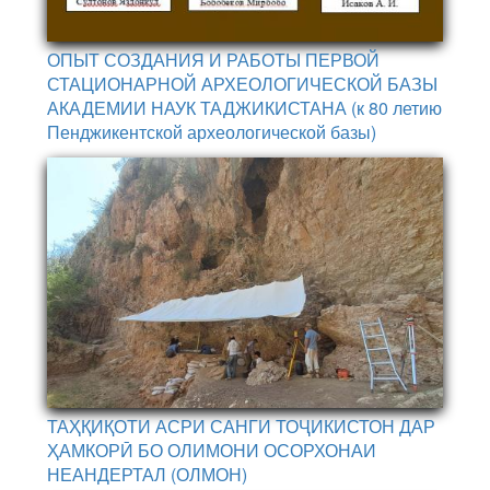
ОПЫТ СОЗДАНИЯ И РАБОТЫ ПЕРВОЙ
СТАЦИОНАРНОЙ АРХЕОЛОГИЧЕСКОЙ БАЗЫ
АКАДЕМИИ НАУК ТАДЖИКИСТАНА (к 80 летию
Пенджикентской археологической базы)
ТАҲҚИҚОТИ АСРИ САНГИ ТОҶИКИСТОН ДАР
ҲАМКОРӢ БО ОЛИМОНИ ОСОРХОНАИ
НЕАНДЕРТАЛ (ОЛМОН)