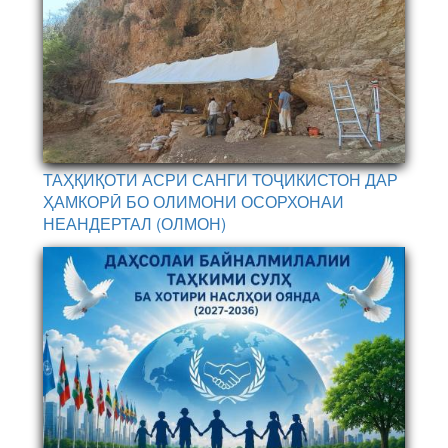
ТАҲҚИҚОТИ АСРИ САНГИ ТОҶИКИСТОН ДАР
ҲАМКОРӢ БО ОЛИМОНИ ОСОРХОНАИ
НЕАНДЕРТАЛ (ОЛМОН)