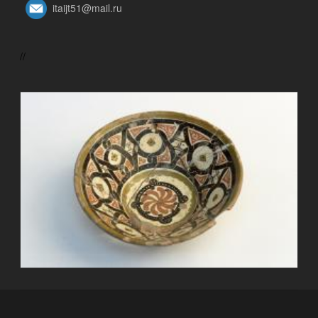
itaijt51@mail.ru
//